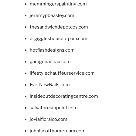
memmingerspainting.com
jeremypbeasley.com
thesandwichdepotcos.com
drgiggleshouseofpain.com
hotflashdesigns.com
garagenadeau.com
lifestylechauffeurservice.com
EverNewNails.com
insideoutdecoratingcentre.com
salvatoresinpoint.com
jovialfloralco.com
johnlscotthometeam.com