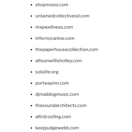
shopmossi.com
untamedcollectivesd.com
mxpwellness.com
infernocanine.com
thepaperhousecollection.com
allisonwillisholley.com
solslite.org
portwayinn.com
djmaddogmusic.com
thesoundarchitects.com
allin1roofing.com
keepjudgewebb.com