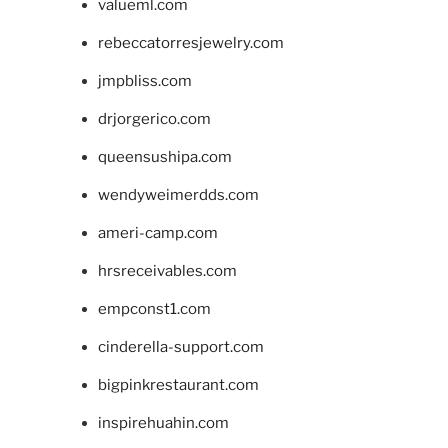
valueml.com
rebeccatorresjewelry.com
jmpbliss.com
drjorgerico.com
queensushipa.com
wendyweimerdds.com
ameri-camp.com
hrsreceivables.com
empconst1.com
cinderella-support.com
bigpinkrestaurant.com
inspirehuahin.com