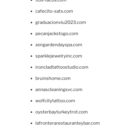
tios-tacos.com
cafecito-satx.com
graduacionviu2023.com
pecanjackstogo.com
zengardendayspa.com
sparklejewelryinc.com
ironcladtattoostudio.com
bruinshome.com
annascleaningsvc.com
wolfcitytattoo.com
oysterbayturkeytrot.com
lafronterarestauranteybar.com