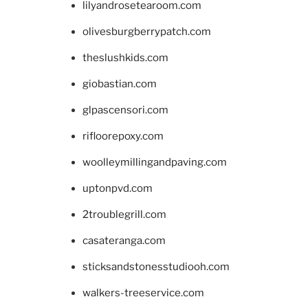
lilyandrosetearoom.com
olivesburgberrypatch.com
theslushkids.com
giobastian.com
glpascensori.com
rifloorepoxy.com
woolleymillingandpaving.com
uptonpvd.com
2troublegrill.com
casateranga.com
sticksandstonesstudiooh.com
walkers-treeservice.com