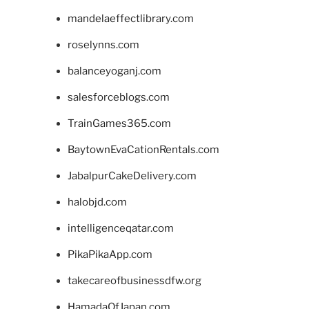
mandelaeffectlibrary.com
roselynns.com
balanceyoganj.com
salesforceblogs.com
TrainGames365.com
BaytownEvaCationRentals.com
JabalpurCakeDelivery.com
halobjd.com
intelligenceqatar.com
PikaPikaApp.com
takecareofbusinessdfw.org
HamadaOfJapan.com