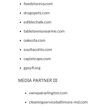
feedstoreva.com
drogopets.com
ediblechalk.com
tabletennisnearme.com
oaksofa.com
soultacohtx.com
capishcaps.com
gpsyfl.org
MEDIA PARTNER III
vwrepairarlington.com
cleaningservicebaltimore-md.com