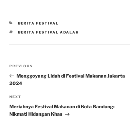
CATEGORIES
BERITA FESTIVAL
TAGS
BERITA FESTIVAL ADALAH
Post
Previous
PREVIOUS
navigation
Post
Menggoyang Lidah di Festival Makanan Jakarta
2024
Next
NEXT
Post
Meriahnya Festival Makanan di Kota Bandung:
Nikmati Hidangan Khas