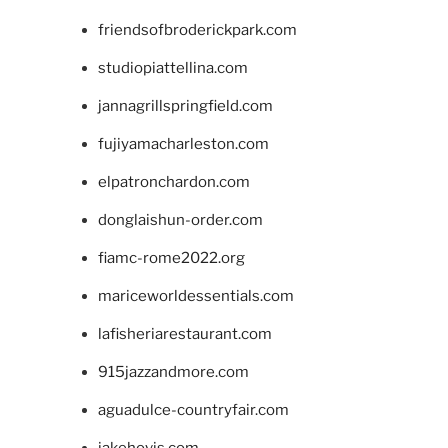
friendsofbroderickpark.com
studiopiattellina.com
jannagrillspringfield.com
fujiyamacharleston.com
elpatronchardon.com
donglaishun-order.com
fiamc-rome2022.org
mariceworldessentials.com
lafisheriarestaurant.com
915jazzandmore.com
aguadulce-countryfair.com
jakehovis.com