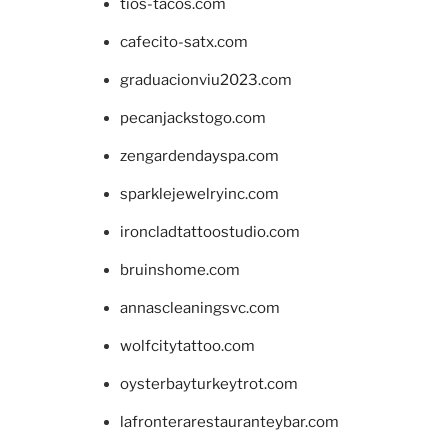
tios-tacos.com
cafecito-satx.com
graduacionviu2023.com
pecanjackstogo.com
zengardendayspa.com
sparklejewelryinc.com
ironcladtattoostudio.com
bruinshome.com
annascleaningsvc.com
wolfcitytattoo.com
oysterbayturkeytrot.com
lafronterarestauranteybar.com