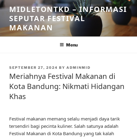
Skip
MIDLETONTKD – INFORMASI
to
SEPUTAR FESTIVAL
content
MAKANAN
Menu
POSTED
SEPTEMBER 27, 2024
BY
ADMINMID
ON
Meriahnya Festival Makanan di
Kota Bandung: Nikmati Hidangan
Khas
Festival makanan memang selalu menjadi daya tarik
tersendiri bagi pecinta kuliner. Salah satunya adalah
Festival Makanan di Kota Bandung yang tak kalah