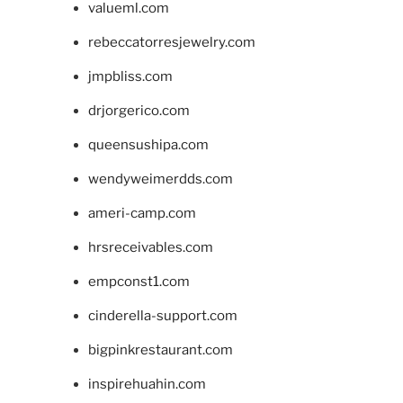
valueml.com
rebeccatorresjewelry.com
jmpbliss.com
drjorgerico.com
queensushipa.com
wendyweimerdds.com
ameri-camp.com
hrsreceivables.com
empconst1.com
cinderella-support.com
bigpinkrestaurant.com
inspirehuahin.com