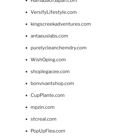
HamadaOfJapan.com
VersifyLifestyle.com
kingscreekadventures.com
antaeuslabs.com
purelycleanchemdry.com
WishOping.com
shoplegacee.com
bonvivantshop.com
CupPlante.com
mpzin.com
stcreal.com
PopUpFlea.com