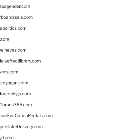
seagender.com
rboardssale.com
apolitics.com
p.org
elneves.com
laeffectlibrary.com
lynns.com
nceyoganj.com
sforceblogs.com
nGames365.com
ownEvaCationRentals.com
lpurCakeDelivery.com
bjd.com