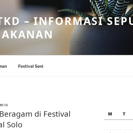
KD – INFORMASI SEP
 MAKANAN
anan
Festival Seni
MID
 Beragam di Festival
M
T
l Solo