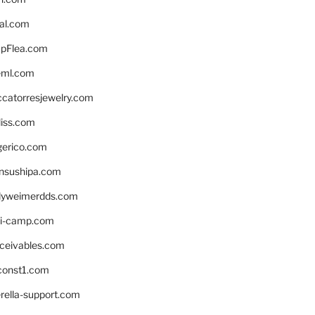
eal.com
pFlea.com
eml.com
ccatorresjewelry.com
liss.com
gerico.com
nsushipa.com
yweimerdds.com
i-camp.com
eceivables.com
onst1.com
rella-support.com