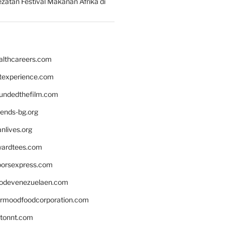
zatan Festival Makanan Afrika di
althcareers.com
ntexperience.com
undedthefilm.com
iends-bg.org
nlives.org
ardtees.com
loorsexpress.com
odevenezuelaen.com
ermoodfoodcorporation.com
stonnt.com