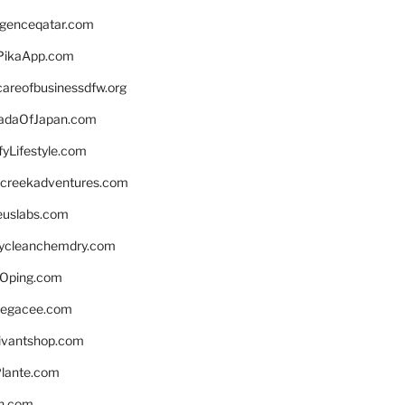
ligenceqatar.com
PikaApp.com
careofbusinessdfw.org
daOfJapan.com
fyLifestyle.com
screekadventures.com
euslabs.com
lycleanchemdry.com
Oping.com
legacee.com
ivantshop.com
lante.com
n.com