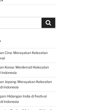
24
Search
S
an Cina: Merayakan Kelezatan
onal
an Korea: Menikmati Kelezatan
i Indonesia
nan Jepang: Merayakan Kelezatan
di Indonesia
gam Hidangan India di Festival
di Indonesia