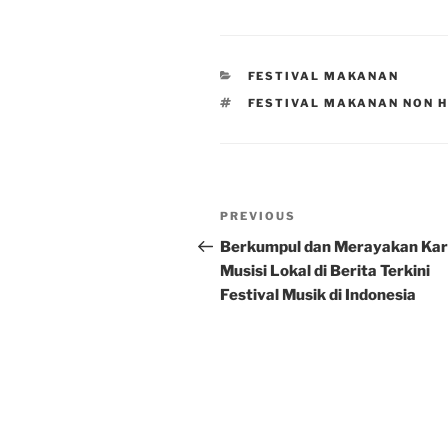
CATEGORIES
FESTIVAL MAKANAN
TAGS
FESTIVAL MAKANAN NON H
Post
Previous
PREVIOUS
navigation
Post
Berkumpul dan Merayakan Ka
Musisi Lokal di Berita Terkini
Festival Musik di Indonesia