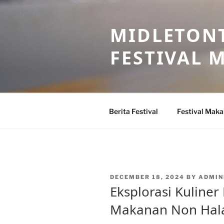
Skip
to
MIDLETONT
content
FESTIVAL
Berita Festival
Festival Mak
POSTED
DECEMBER 18, 2024
BY
ADMIN
ON
Eksplorasi Kuliner
Makanan Non Hala