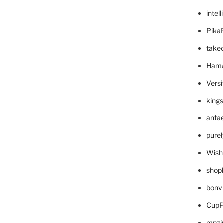
intel
Pika
take
Hama
Versi
king
anta
pure
Wish
shop
bonv
CupP
mpzi