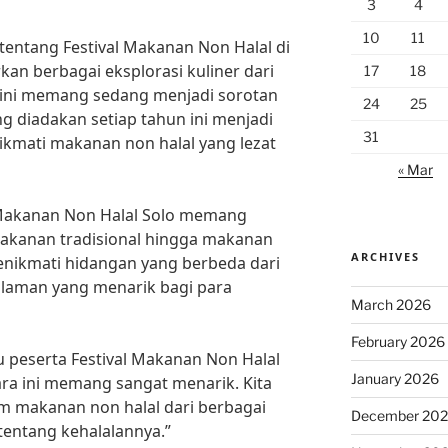
3
4
10
11
ntang Festival Makanan Non Halal di
kan berbagai eksplorasi kuliner dari
17
18
a ini memang sedang menjadi sorotan
24
25
ng diadakan setiap tahun ini menjadi
31
kmati makanan non halal yang lezat
« Mar
al Makanan Non Halal Solo memang
makanan tradisional hingga makanan
ARCHIVES
enikmati hidangan yang berbeda dari
alaman yang menarik bagi para
March 2026
February 2026
u peserta Festival Makanan Non Halal
January 2026
cara ini memang sangat menarik. Kita
m makanan non halal dari berbagai
December 20
tentang kehalalannya.”