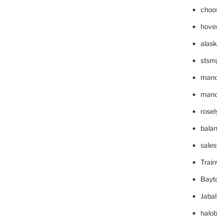
choo
hove
alask
stsm
mano
mande
rose
bala
sale
Trai
Bayt
Jaba
halo