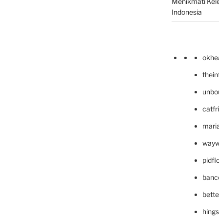
Menikmati Kele
Indonesia
okhe
thei
unbo
catfr
maria
wayw
pidf
banc
bett
hing