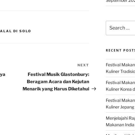
September 20
Search
for:
ALAL DI SOLO
RECENT POST
Festival Makan
NEXT
Next
Kuliner Tradisi
Post
rya
Festival Musik Glastonbury:
Beragam Acara dan Kejutan
Festival Makan
Menarik yang Harus Diketahui
Kuliner Korea d
Festival Maka
Kuliner Jepang 
Menjelajahi Ra
Makanan India 