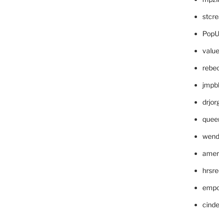
stcr
PopU
valu
rebe
jmpb
drjor
quee
wend
amer
hrsr
empc
cinde