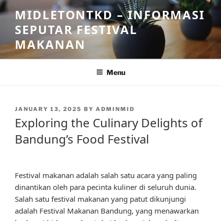
Skip
MIDLETONTKD – INFORMASI
to
SEPUTAR FESTIVAL
content
MAKANAN
Menu
POSTED
JANUARY 13, 2025
BY
ADMINMID
ON
Exploring the Culinary Delights of
Bandung’s Food Festival
Festival makanan adalah salah satu acara yang paling
dinantikan oleh para pecinta kuliner di seluruh dunia.
Salah satu festival makanan yang patut dikunjungi
adalah Festival Makanan Bandung, yang menawarkan