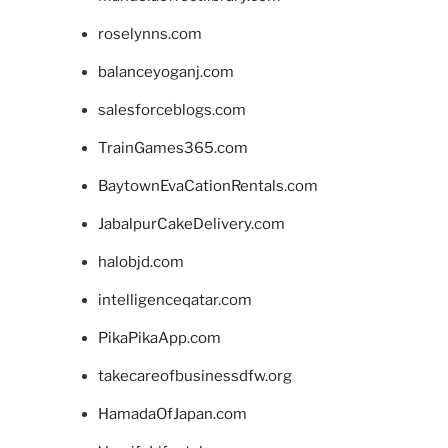
roselynns.com
balanceyoganj.com
salesforceblogs.com
TrainGames365.com
BaytownEvaCationRentals.com
JabalpurCakeDelivery.com
halobjd.com
intelligenceqatar.com
PikaPikaApp.com
takecareofbusinessdfw.org
HamadaOfJapan.com