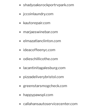
shadyoaksrockportrvpark.com
jccoinlaundry.com
kautorepair.com
marjaeswinebar.com
elmazatlanclinton.com
ideacoffeenyc.com
odieschillicothe.com
lacantinitagalesburg.com
pizzadeliverybristol.com
greenstarsmogcheck.com
happypawspl.com
callahansautoservicecenter.com