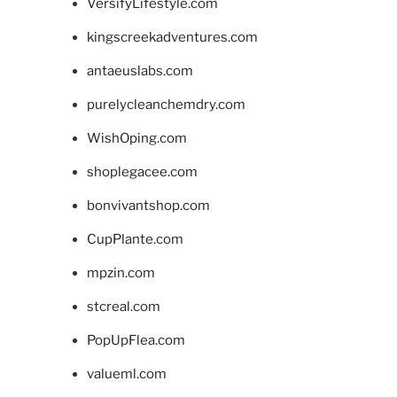
VersifyLifestyle.com
kingscreekadventures.com
antaeuslabs.com
purelycleanchemdry.com
WishOping.com
shoplegacee.com
bonvivantshop.com
CupPlante.com
mpzin.com
stcreal.com
PopUpFlea.com
valueml.com