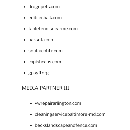
drogopets.com
ediblechalk.com
tabletennisnearme.com
oaksofa.com
soultacohtx.com
capishcaps.com
gpsyfl.org
MEDIA PARTNER III
vwrepairarlington.com
cleaningservicebaltimore-md.com
beckslandscapeandfence.com