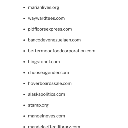
marianlives.org
waywardtees.com
pidfloorsexpress.com
bancodevenezuelaen.com
bettermoodfoodcorporation.com
hingstonnt.com
chooseagender.com
hoverboardssale.com
alaskapolitics.com
stsmp.org
manoelneves.com
mandelaeffectlibrary.com