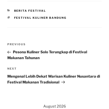
CATEGORIES
BERITA FESTIVAL
TAGS
FESTIVAL KULINER BANDUNG
Post
Previous
PREVIOUS
navigation
Post
Pesona Kuliner Solo Terungkap di Festival
Makanan Tahunan
Next
NEXT
Post
Mengenal Lebih Dekat Warisan Kuliner Nusantara di
Festival Makanan Tradisional
August 2026