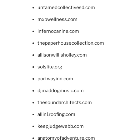
untamedcollectivesd.com
mxpwellness.com
infernocanine.com
thepaperhousecollection.com
allisonwillisholley.com
solslite.org
portwayinn.com
djmaddogmusic.com
thesoundarchitects.com
allin1roofing.com
keepjudgewebb.com
anatomyofadventure.com