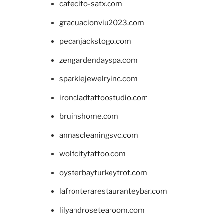
cafecito-satx.com
graduacionviu2023.com
pecanjackstogo.com
zengardendayspa.com
sparklejewelryinc.com
ironcladtattoostudio.com
bruinshome.com
annascleaningsvc.com
wolfcitytattoo.com
oysterbayturkeytrot.com
lafronterarestauranteybar.com
lilyandrosetearoom.com