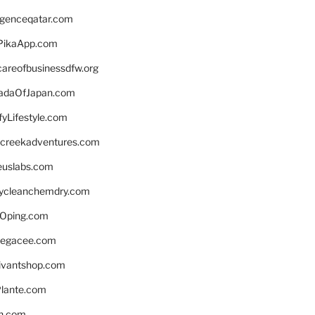
ligenceqatar.com
PikaApp.com
careofbusinessdfw.org
daOfJapan.com
fyLifestyle.com
screekadventures.com
euslabs.com
lycleanchemdry.com
Oping.com
legacee.com
ivantshop.com
lante.com
n.com