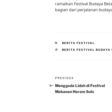
ramaikan Festival Budaya Bet
bagian dari perjalanan budaya 
CATEGORIES
BERITA FESTIVAL
TAGS
BERITA FESTIVAL BUDAYA
Post
Previous
PREVIOUS
navigation
Post
Menggoda Lidah di Festival
Makanan Haram Solo