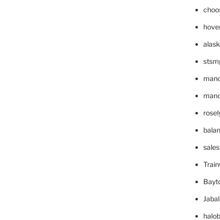
choo
hove
alask
stsm
mano
mande
rose
bala
sale
Trai
Bayt
Jaba
halo