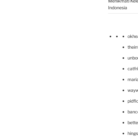
Menikmati Kele
Indonesia
okhe
thei
unbo
catfr
maria
wayw
pidf
banc
bett
hing