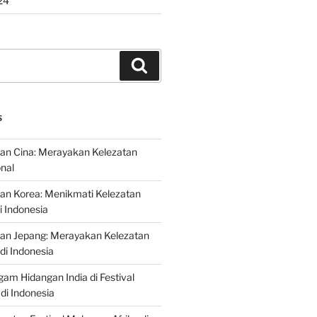
24
Search
S
an Cina: Merayakan Kelezatan
onal
an Korea: Menikmati Kelezatan
i Indonesia
nan Jepang: Merayakan Kelezatan
di Indonesia
gam Hidangan India di Festival
di Indonesia