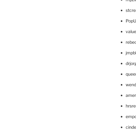
stcr
PopU
valu
rebe
jmpb
drjor
quee
wend
amer
hrsr
empc
cinde