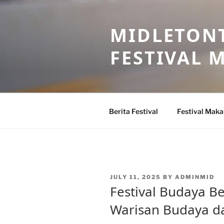
Skip
to
MIDLETONT
content
FESTIVAL
Berita Festival
Festival Mak
POSTED
JULY 11, 2025
BY
ADMINMID
ON
Festival Budaya B
Warisan Budaya da