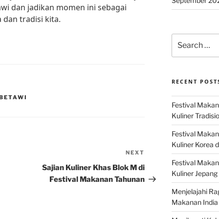
September 20
awi dan jadikan momen ini sebagai
dan tradisi kita.
Search
for:
RECENT POST
 BETAWI
Festival Makan
Kuliner Tradisi
Festival Makan
Kuliner Korea d
NEXT
Next
Festival Maka
Post
Sajian Kuliner Khas Blok M di
Kuliner Jepang 
Festival Makanan Tahunan
Menjelajahi Ra
Makanan India 