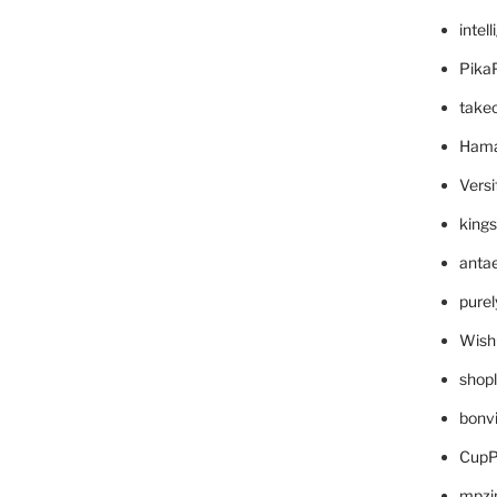
intel
Pika
take
Hama
Versi
king
anta
pure
Wish
shop
bonv
CupP
mpzi