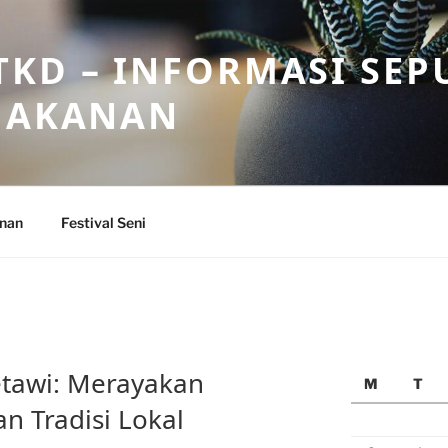
KD – INFORMASI SEP
 MAKANAN
anan
Festival Seni
etawi: Merayakan
M
T
n Tradisi Lokal