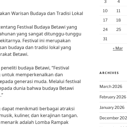
3
4
10
11
yakan Warisan Budaya dan Tradisi Lokal
17
18
tentang Festival Budaya Betawi yang
24
25
tahunan yang sangat ditunggu-tunggu
31
ekitarnya. Festival ini merupakan
n budaya dan tradisi lokal yang
« Mar
rakat Betawi.
eneliti budaya Betawi, “Festival
ARCHIVES
ng untuk memperkenalkan dan
epada generasi muda. Melalui festival
March 2026
kepada dunia bahwa budaya Betawi
.”
February 2026
January 2026
g dapat menikmati berbagai atraksi
musik, kuliner, dan kerajinan tangan.
December 20
ng menarik adalah Lomba Rampak