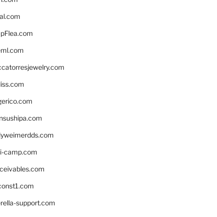
eal.com
pFlea.com
eml.com
ccatorresjewelry.com
liss.com
gerico.com
nsushipa.com
yweimerdds.com
i-camp.com
eceivables.com
onst1.com
rella-support.com