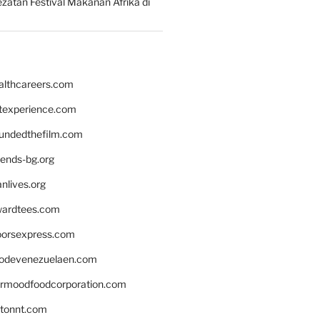
zatan Festival Makanan Afrika di
althcareers.com
ntexperience.com
undedthefilm.com
iends-bg.org
nlives.org
ardtees.com
loorsexpress.com
odevenezuelaen.com
ermoodfoodcorporation.com
stonnt.com