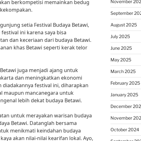
November 20
 akan berkompetisi memainkan bedug
 kekompakan.
September 20
unjung setia Festival Budaya Betawi,
August 2025
festival ini karena saya bisa
July 2025
an dan keceriaan dari budaya Betawi.
anan khas Betawi seperti kerak telor
June 2025
May 2025
a Betawi juga menjadi ajang untuk
March 2025
akarta dan meningkatkan ekonomi
February 2025
diadakannya festival ini, diharapkan
kal maupun mancanegara untuk
January 2025
ngenal lebih dekat budaya Betawi.
December 20
patan untuk merayakan warisan budaya
November 20
 Budaya Betawi. Datanglah bersama
October 2024
ntuk menikmati keindahan budaya
aya akan nilai-nilai kearifan lokal. Ayo,