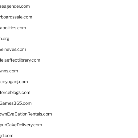
seagender.com
rboardssale.com
apolitics.com
p.org
elneves.com
laeffectlibrary.com
lynns.com
nceyoganj.com
sforceblogs.com
nGames365.com
ownEvaCationRentals.com
lpurCakeDelivery.com
bjd.com