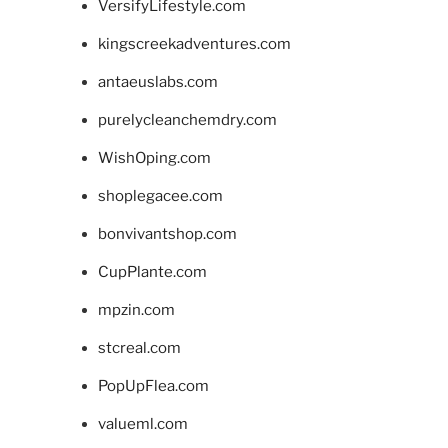
VersifyLifestyle.com
kingscreekadventures.com
antaeuslabs.com
purelycleanchemdry.com
WishOping.com
shoplegacee.com
bonvivantshop.com
CupPlante.com
mpzin.com
stcreal.com
PopUpFlea.com
valueml.com