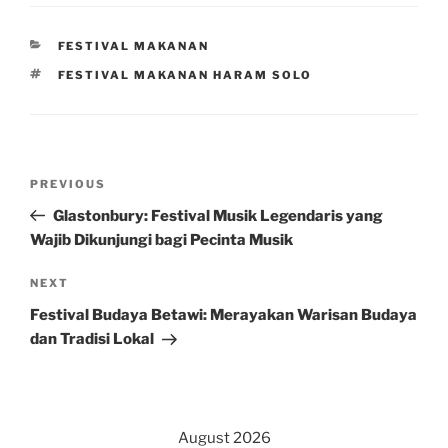
CATEGORIES
FESTIVAL MAKANAN
TAGS
FESTIVAL MAKANAN HARAM SOLO
Post
Previous
PREVIOUS
navigation
Post
Glastonbury: Festival Musik Legendaris yang
Wajib Dikunjungi bagi Pecinta Musik
Next
NEXT
Post
Festival Budaya Betawi: Merayakan Warisan Budaya
dan Tradisi Lokal
August 2026