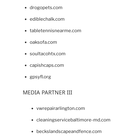
drogopets.com
ediblechalk.com
tabletennisnearme.com
oaksofa.com
soultacohtx.com
capishcaps.com
gpsyfl.org
MEDIA PARTNER III
vwrepairarlington.com
cleaningservicebaltimore-md.com
beckslandscapeandfence.com