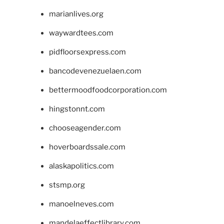
marianlives.org
waywardtees.com
pidfloorsexpress.com
bancodevenezuelaen.com
bettermoodfoodcorporation.com
hingstonnt.com
chooseagender.com
hoverboardssale.com
alaskapolitics.com
stsmp.org
manoelneves.com
mandelaeffectlibrary.com