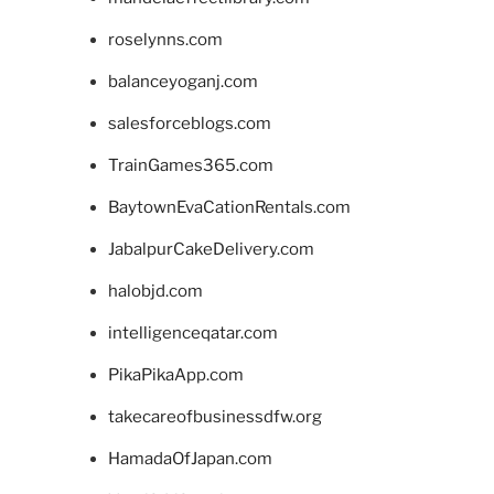
roselynns.com
balanceyoganj.com
salesforceblogs.com
TrainGames365.com
BaytownEvaCationRentals.com
JabalpurCakeDelivery.com
halobjd.com
intelligenceqatar.com
PikaPikaApp.com
takecareofbusinessdfw.org
HamadaOfJapan.com