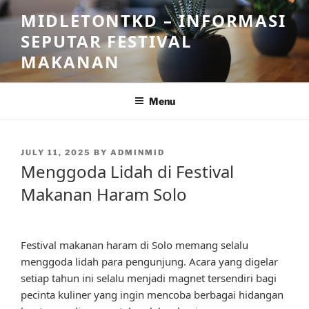
Skip
MIDLETONTKD – INFORMASI
to
SEPUTAR FESTIVAL
content
MAKANAN
Menu
POSTED
JULY 11, 2025
BY
ADMINMID
ON
Menggoda Lidah di Festival
Makanan Haram Solo
Festival makanan haram di Solo memang selalu
menggoda lidah para pengunjung. Acara yang digelar
setiap tahun ini selalu menjadi magnet tersendiri bagi
pecinta kuliner yang ingin mencoba berbagai hidangan