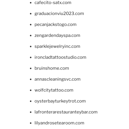
cafecito-satx.com
graduacionviu2023.com
pecanjackstogo.com
zengardendayspa.com
sparklejewelryinc.com
ironcladtattoostudio.com
bruinshome.com
annascleaningsvc.com
wolfcitytattoo.com
oysterbayturkeytrot.com
lafronterarestauranteybar.com
lilyandrosetearoom.com