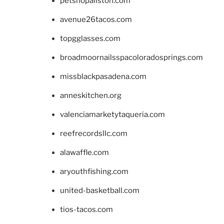
petshopallston.com
avenue26tacos.com
topgglasses.com
broadmoornailsspacoloradosprings.com
missblackpasadena.com
anneskitchen.org
valenciamarketytaqueria.com
reefrecordsllc.com
alawaffle.com
aryouthfishing.com
united-basketball.com
tios-tacos.com