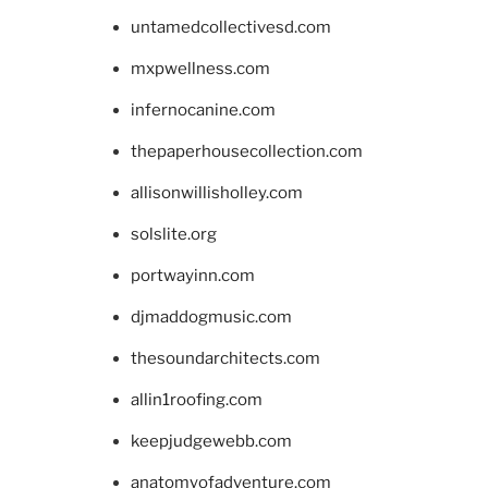
untamedcollectivesd.com
mxpwellness.com
infernocanine.com
thepaperhousecollection.com
allisonwillisholley.com
solslite.org
portwayinn.com
djmaddogmusic.com
thesoundarchitects.com
allin1roofing.com
keepjudgewebb.com
anatomyofadventure.com