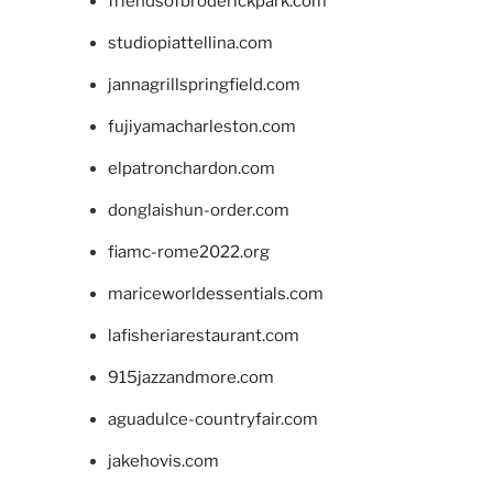
friendsofbroderickpark.com
studiopiattellina.com
jannagrillspringfield.com
fujiyamacharleston.com
elpatronchardon.com
donglaishun-order.com
fiamc-rome2022.org
mariceworldessentials.com
lafisheriarestaurant.com
915jazzandmore.com
aguadulce-countryfair.com
jakehovis.com