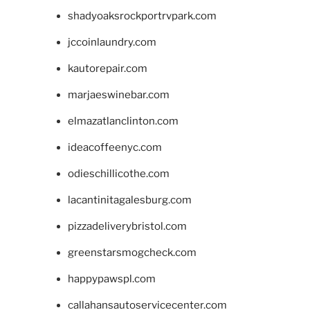
shadyoaksrockportrvpark.com
jccoinlaundry.com
kautorepair.com
marjaeswinebar.com
elmazatlanclinton.com
ideacoffeenyc.com
odieschillicothe.com
lacantinitagalesburg.com
pizzadeliverybristol.com
greenstarsmogcheck.com
happypawspl.com
callahansautoservicecenter.com