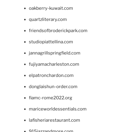
oakberry-kuwait.com
quartzliterary.com
friendsofbroderickpark.com
studiopiattellina.com
jannagrillspringfield.com
fujiyamacharleston.com
elpatronchardon.com
donglaishun-order.com
fiamc-rome2022.org
mariceworldessentials.com
lafisheriarestaurant.com
915jazzandmore.com