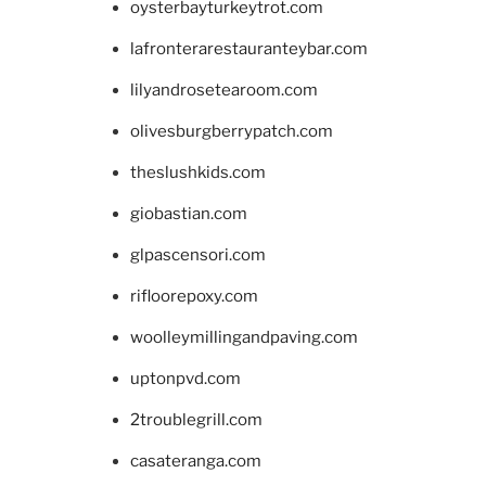
oysterbayturkeytrot.com
lafronterarestauranteybar.com
lilyandrosetearoom.com
olivesburgberrypatch.com
theslushkids.com
giobastian.com
glpascensori.com
rifloorepoxy.com
woolleymillingandpaving.com
uptonpvd.com
2troublegrill.com
casateranga.com