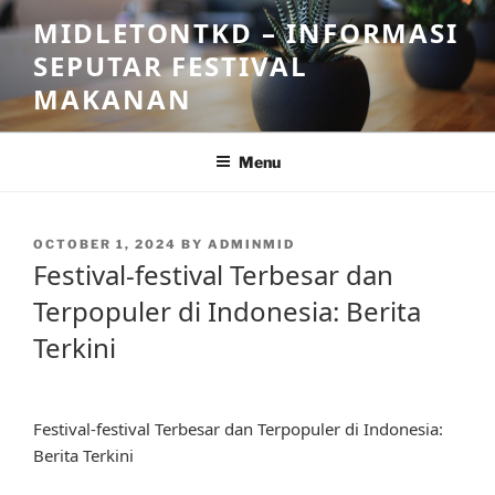
Skip
MIDLETONTKD – INFORMASI
to
SEPUTAR FESTIVAL
content
MAKANAN
Menu
POSTED
OCTOBER 1, 2024
BY
ADMINMID
ON
Festival-festival Terbesar dan
Terpopuler di Indonesia: Berita
Terkini
Festival-festival Terbesar dan Terpopuler di Indonesia:
Berita Terkini