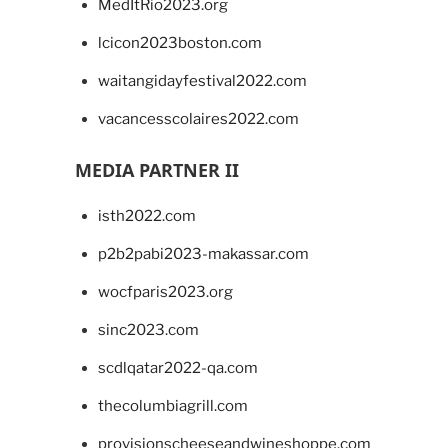
MedItRio2023.org
lcicon2023boston.com
waitangidayfestival2022.com
vacancesscolaires2022.com
MEDIA PARTNER II
isth2022.com
p2b2pabi2023-makassar.com
wocfparis2023.org
sinc2023.com
scdlqatar2022-qa.com
thecolumbiagrill.com
provisionscheeseandwineshoppe.com