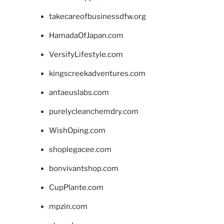
takecareofbusinessdfw.org
HamadaOfJapan.com
VersifyLifestyle.com
kingscreekadventures.com
antaeuslabs.com
purelycleanchemdry.com
WishOping.com
shoplegacee.com
bonvivantshop.com
CupPlante.com
mpzin.com