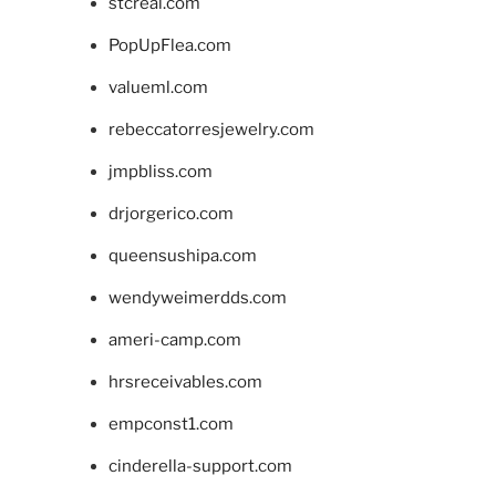
stcreal.com
PopUpFlea.com
valueml.com
rebeccatorresjewelry.com
jmpbliss.com
drjorgerico.com
queensushipa.com
wendyweimerdds.com
ameri-camp.com
hrsreceivables.com
empconst1.com
cinderella-support.com