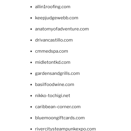
allin1roofing.com
keepjudgewebb.com
anatomyofadventure.com
drivancastillo.com
cmmedspa.com
midletontkd.com
gardensandgrills.com
basilfoodwine.com
nikko-tochigi.net
caribbean-corner.com
bluemoongiftcards.com
rivercitysteampunkexpo.com