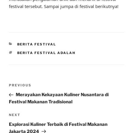
festival tersebut. Sampai jumpa di festival berikutnya!
CATEGORIES
BERITA FESTIVAL
TAGS
BERITA FESTIVAL ADALAH
Post
Previous
PREVIOUS
navigation
Post
Merayakan Kekayaan Kuliner Nusantara di
Festival Makanan Tradisional
Next
NEXT
Post
Explorasi Kuliner Terbaik di Festival Makanan
Jakarta 2024