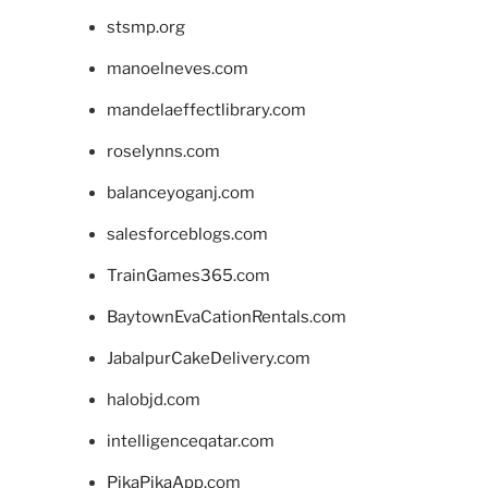
stsmp.org
manoelneves.com
mandelaeffectlibrary.com
roselynns.com
balanceyoganj.com
salesforceblogs.com
TrainGames365.com
BaytownEvaCationRentals.com
JabalpurCakeDelivery.com
halobjd.com
intelligenceqatar.com
PikaPikaApp.com