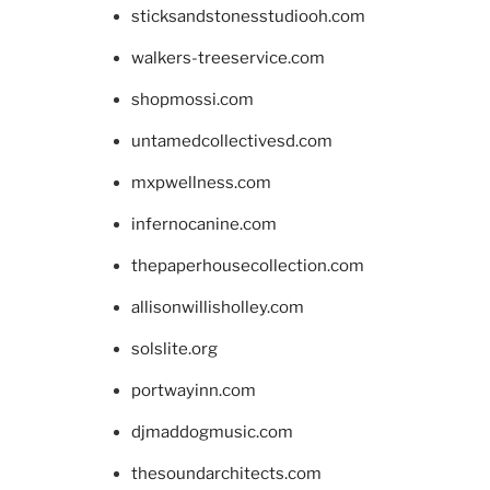
sticksandstonesstudiooh.com
walkers-treeservice.com
shopmossi.com
untamedcollectivesd.com
mxpwellness.com
infernocanine.com
thepaperhousecollection.com
allisonwillisholley.com
solslite.org
portwayinn.com
djmaddogmusic.com
thesoundarchitects.com