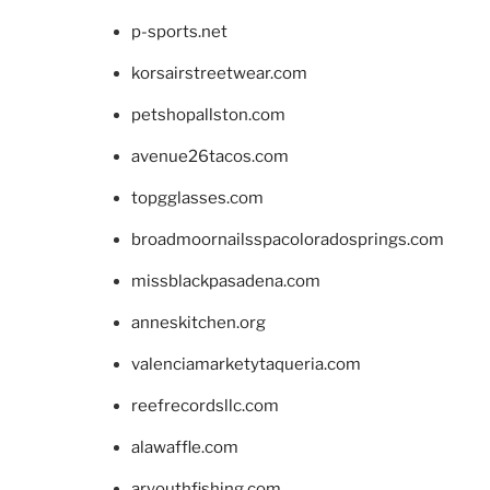
p-sports.net
korsairstreetwear.com
petshopallston.com
avenue26tacos.com
topgglasses.com
broadmoornailsspacoloradosprings.com
missblackpasadena.com
anneskitchen.org
valenciamarketytaqueria.com
reefrecordsllc.com
alawaffle.com
aryouthfishing.com