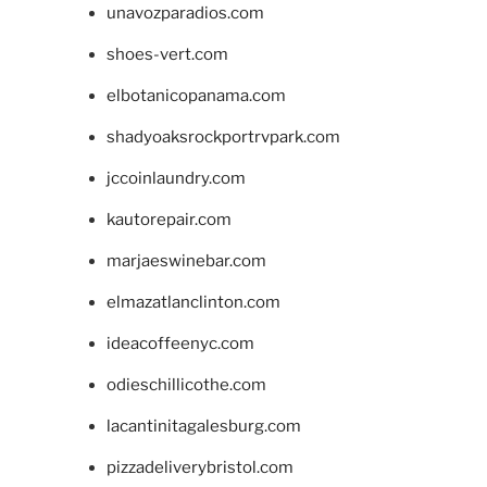
unavozparadios.com
shoes-vert.com
elbotanicopanama.com
shadyoaksrockportrvpark.com
jccoinlaundry.com
kautorepair.com
marjaeswinebar.com
elmazatlanclinton.com
ideacoffeenyc.com
odieschillicothe.com
lacantinitagalesburg.com
pizzadeliverybristol.com