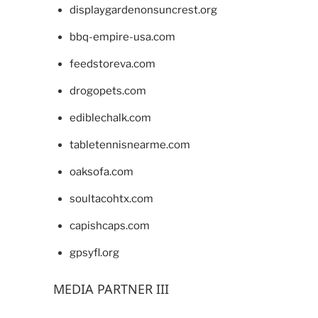
displaygardenonsuncrest.org
bbq-empire-usa.com
feedstoreva.com
drogopets.com
ediblechalk.com
tabletennisnearme.com
oaksofa.com
soultacohtx.com
capishcaps.com
gpsyfl.org
MEDIA PARTNER III