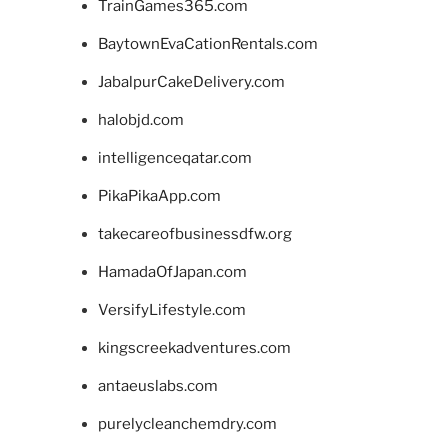
TrainGames365.com
BaytownEvaCationRentals.com
JabalpurCakeDelivery.com
halobjd.com
intelligenceqatar.com
PikaPikaApp.com
takecareofbusinessdfw.org
HamadaOfJapan.com
VersifyLifestyle.com
kingscreekadventures.com
antaeuslabs.com
purelycleanchemdry.com