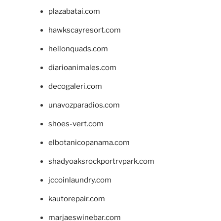
plazabatai.com
hawkscayresort.com
hellonquads.com
diarioanimales.com
decogaleri.com
unavozparadios.com
shoes-vert.com
elbotanicopanama.com
shadyoaksrockportrvpark.com
jccoinlaundry.com
kautorepair.com
marjaeswinebar.com