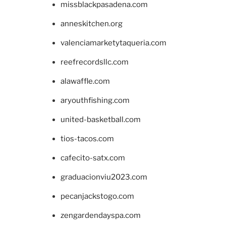
missblackpasadena.com
anneskitchen.org
valenciamarketytaqueria.com
reefrecordsllc.com
alawaffle.com
aryouthfishing.com
united-basketball.com
tios-tacos.com
cafecito-satx.com
graduacionviu2023.com
pecanjackstogo.com
zengardendayspa.com