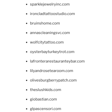
sparklejewelryinc.com
ironcladtattoostudio.com
bruinshome.com
annascleaningsvc.com
wolfcitytattoo.com
oysterbayturkeytrot.com
lafronterarestauranteybar.com
lilyandrosetearoom.com
olivesburgberrypatch.com
theslushkids.com
giobastian.com
glpascensori.com