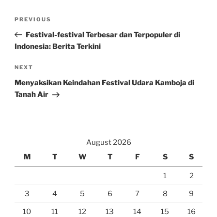
Post
Previous
PREVIOUS
navigation
Post
Festival-festival Terbesar dan Terpopuler di
Indonesia: Berita Terkini
Next
NEXT
Post
Menyaksikan Keindahan Festival Udara Kamboja di
Tanah Air
August 2026
M
T
W
T
F
S
S
1
2
3
4
5
6
7
8
9
10
11
12
13
14
15
16