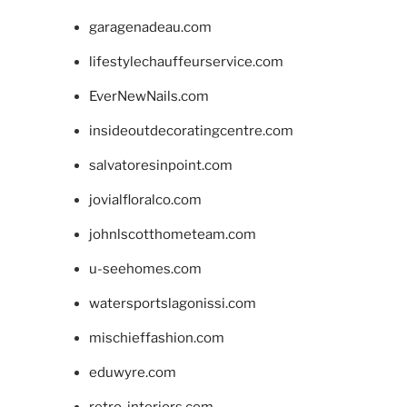
garagenadeau.com
lifestylechauffeurservice.com
EverNewNails.com
insideoutdecoratingcentre.com
salvatoresinpoint.com
jovialfloralco.com
johnlscotthometeam.com
u-seehomes.com
watersportslagonissi.com
mischieffashion.com
eduwyre.com
retro-interiors.com