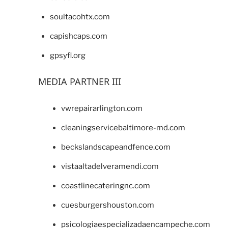
soultacohtx.com
capishcaps.com
gpsyfl.org
MEDIA PARTNER III
vwrepairarlington.com
cleaningservicebaltimore-md.com
beckslandscapeandfence.com
vistaaltadelveramendi.com
coastlinecateringnc.com
cuesburgershouston.com
psicologiaespecializadaencampeche.com