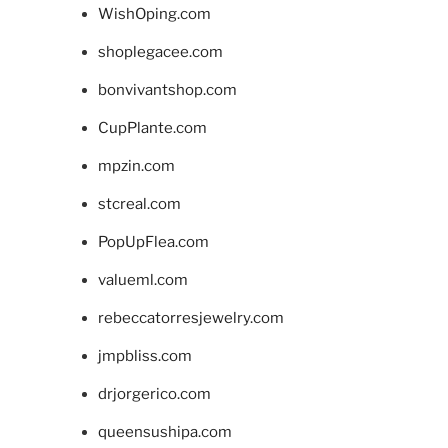
WishOping.com
shoplegacee.com
bonvivantshop.com
CupPlante.com
mpzin.com
stcreal.com
PopUpFlea.com
valueml.com
rebeccatorresjewelry.com
jmpbliss.com
drjorgerico.com
queensushipa.com