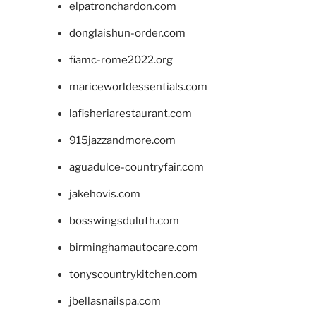
elpatronchardon.com
donglaishun-order.com
fiamc-rome2022.org
mariceworldessentials.com
lafisheriarestaurant.com
915jazzandmore.com
aguadulce-countryfair.com
jakehovis.com
bosswingsduluth.com
birminghamautocare.com
tonyscountrykitchen.com
jbellasnailspa.com