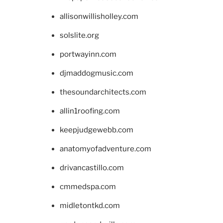
allisonwillisholley.com
solslite.org
portwayinn.com
djmaddogmusic.com
thesoundarchitects.com
allin1roofing.com
keepjudgewebb.com
anatomyofadventure.com
drivancastillo.com
cmmedspa.com
midletontkd.com