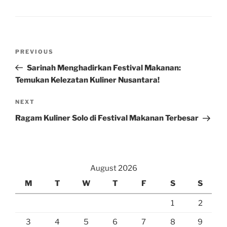
Post
Previous
PREVIOUS
navigation
Post
Sarinah Menghadirkan Festival Makanan:
Temukan Kelezatan Kuliner Nusantara!
Next
NEXT
Post
Ragam Kuliner Solo di Festival Makanan Terbesar
August 2026
M
T
W
T
F
S
S
1
2
3
4
5
6
7
8
9