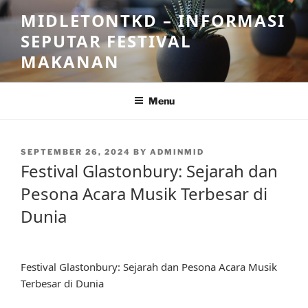
Skip
MIDLETONTKD – INFORMASI
to
SEPUTAR FESTIVAL
content
MAKANAN
Menu
POSTED
SEPTEMBER 26, 2024
BY
ADMINMID
ON
Festival Glastonbury: Sejarah dan
Pesona Acara Musik Terbesar di
Dunia
Festival Glastonbury: Sejarah dan Pesona Acara Musik
Terbesar di Dunia