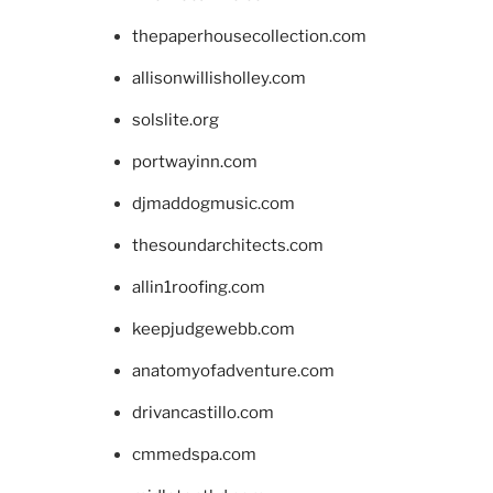
thepaperhousecollection.com
allisonwillisholley.com
solslite.org
portwayinn.com
djmaddogmusic.com
thesoundarchitects.com
allin1roofing.com
keepjudgewebb.com
anatomyofadventure.com
drivancastillo.com
cmmedspa.com