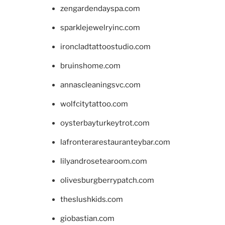
zengardendayspa.com
sparklejewelryinc.com
ironcladtattoostudio.com
bruinshome.com
annascleaningsvc.com
wolfcitytattoo.com
oysterbayturkeytrot.com
lafronterarestauranteybar.com
lilyandrosetearoom.com
olivesburgberrypatch.com
theslushkids.com
giobastian.com