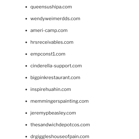
queensushipa.com
wendyweimerdds.com
ameri-camp.com
hrsreceivables.com
empconst1.com
cinderella-support.com
bigpinkrestaurant.com
inspirehuahin.com
memmingerspainting.com
jeremypbeasley.com
thesandwichdepotcos.com
drgiggleshouseofpain.com