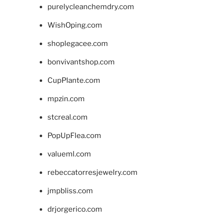
purelycleanchemdry.com
WishOping.com
shoplegacee.com
bonvivantshop.com
CupPlante.com
mpzin.com
stcreal.com
PopUpFlea.com
valueml.com
rebeccatorresjewelry.com
jmpbliss.com
drjorgerico.com