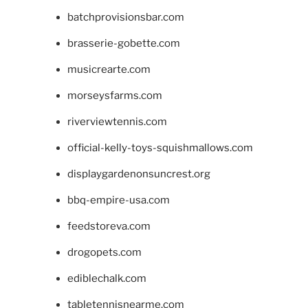
batchprovisionsbar.com
brasserie-gobette.com
musicrearte.com
morseysfarms.com
riverviewtennis.com
official-kelly-toys-squishmallows.com
displaygardenonsuncrest.org
bbq-empire-usa.com
feedstoreva.com
drogopets.com
ediblechalk.com
tabletennisnearme.com