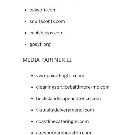
oaksofa.com
soultacohtx.com
capishcaps.com
gpsyfl.org
MEDIA PARTNER III
vwrepairarlington.com
cleaningservicebaltimore-md.com
beckslandscapeandfence.com
vistaaltadelveramendi.com
coastlinecateringnc.com
cuesburgershouston.com