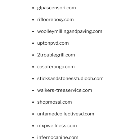
glpascensori.com
rifloorepoxy.com
woolleymillingandpaving.com
uptonpvd.com
2troublegrill.com
casateranga.com
sticksandstonesstudiooh.com
walkers-treeservice.com
shopmossi.com
untamedcollectivesd.com
mxpwellness.com
infernocanine.com