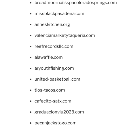
broadmoornailsspacoloradosprings.com
missblackpasadena.com
anneskitchen.org
valenciamarketytaqueria.com
reefrecordsllc.com
alawaffle.com
aryouthfishing.com
united-basketball.com
tios-tacos.com
cafecito-satx.com
graduacionviu2023.com
pecanjackstogo.com