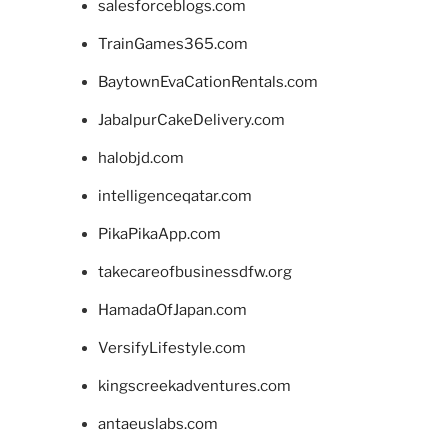
salesforceblogs.com
TrainGames365.com
BaytownEvaCationRentals.com
JabalpurCakeDelivery.com
halobjd.com
intelligenceqatar.com
PikaPikaApp.com
takecareofbusinessdfw.org
HamadaOfJapan.com
VersifyLifestyle.com
kingscreekadventures.com
antaeuslabs.com