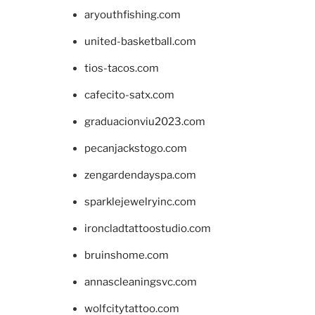
aryouthfishing.com
united-basketball.com
tios-tacos.com
cafecito-satx.com
graduacionviu2023.com
pecanjackstogo.com
zengardendayspa.com
sparklejewelryinc.com
ironcladtattoostudio.com
bruinshome.com
annascleaningsvc.com
wolfcitytattoo.com