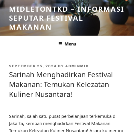
Skip
MIDLETONTKD – INFORMASI
to
SEPUTAR FESTIVAL
content
MAKANAN
Menu
POSTED
SEPTEMBER 25, 2024
BY
ADMINMID
ON
Sarinah Menghadirkan Festival
Makanan: Temukan Kelezatan
Kuliner Nusantara!
Sarinah, salah satu pusat perbelanjaan terkemuka di
Jakarta, kembali menghadirkan Festival Makanan:
Temukan Kelezatan Kuliner Nusantara! Acara kuliner ini