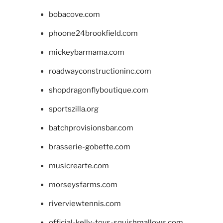
bobacove.com
phoone24brookfield.com
mickeybarmama.com
roadwayconstructioninc.com
shopdragonflyboutique.com
sportszilla.org
batchprovisionsbar.com
brasserie-gobette.com
musicrearte.com
morseysfarms.com
riverviewtennis.com
official-kelly-toys-squishmallows.com