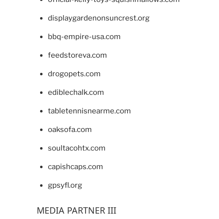
displaygardenonsuncrest.org
bbq-empire-usa.com
feedstoreva.com
drogopets.com
ediblechalk.com
tabletennisnearme.com
oaksofa.com
soultacohtx.com
capishcaps.com
gpsyfl.org
MEDIA PARTNER III