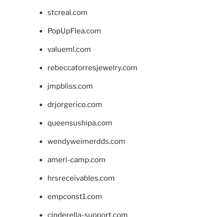
stcreal.com
PopUpFlea.com
valueml.com
rebeccatorresjewelry.com
jmpbliss.com
drjorgerico.com
queensushipa.com
wendyweimerdds.com
ameri-camp.com
hrsreceivables.com
empconst1.com
cinderella-support.com