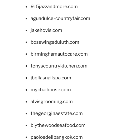
915jazzandmore.com
aguadulce-countryfair.com
jakehovis.com
bosswingsduluth.com
birminghamautocare.com
tonyscountrykitchen.com
jbellasnailspa.com
mychaihouse.com
alvisgrooming.com
thegeorginaestate.com
blythewoodseafood.com
paolosdelibangkok.com