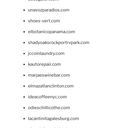
unavozparadios.com
shoes-vert.com
elbotanicopanama.com
shadyoaksrockportrvpark.com
jccoinlaundry.com
kautorepair.com
marjaeswinebar.com
elmazatlanclinton.com
ideacoffeenyc.com
odieschillicothe.com
lacantinitagalesburg.com