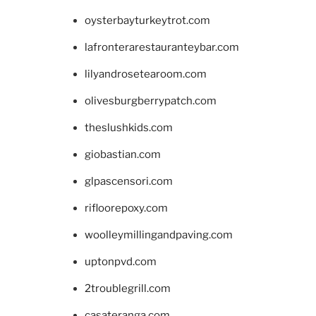
oysterbayturkeytrot.com
lafronterarestauranteybar.com
lilyandrosetearoom.com
olivesburgberrypatch.com
theslushkids.com
giobastian.com
glpascensori.com
rifloorepoxy.com
woolleymillingandpaving.com
uptonpvd.com
2troublegrill.com
casateranga.com