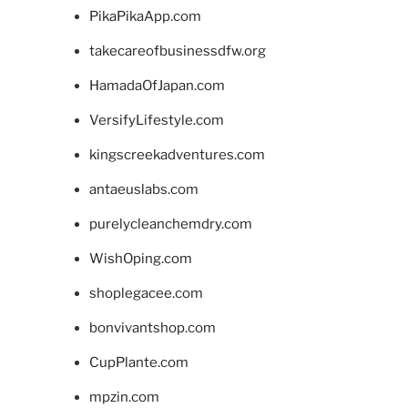
PikaPikaApp.com
takecareofbusinessdfw.org
HamadaOfJapan.com
VersifyLifestyle.com
kingscreekadventures.com
antaeuslabs.com
purelycleanchemdry.com
WishOping.com
shoplegacee.com
bonvivantshop.com
CupPlante.com
mpzin.com