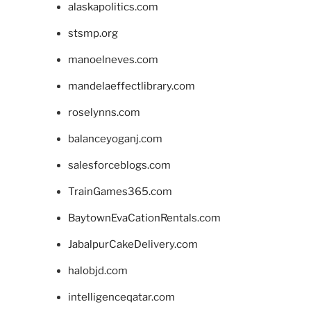
alaskapolitics.com
stsmp.org
manoelneves.com
mandelaeffectlibrary.com
roselynns.com
balanceyoganj.com
salesforceblogs.com
TrainGames365.com
BaytownEvaCationRentals.com
JabalpurCakeDelivery.com
halobjd.com
intelligenceqatar.com