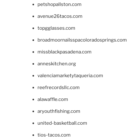
petshopallston.com
avenue26tacos.com
topgglasses.com
broadmoornailsspacoloradosprings.com
missblackpasadena.com
anneskitchen.org
valenciamarketytaqueria.com
reefrecordsllc.com
alawaffle.com
aryouthfishing.com
united-basketball.com
tios-tacos.com