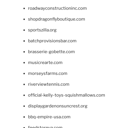
roadwayconstructioninc.com
shopdragonflyboutique.com
sportszilla.org
batchprovisionsbar.com
brasserie-gobette.com
musicrearte.com
morseysfarms.com
riverviewtennis.com
official-kelly-toys-squishmallows.com
displaygardenonsuncrest.org
bbq-empire-usa.com
feedstoreva.com