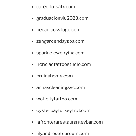
cafecito-satx.com
graduacionviu2023.com
pecanjackstogo.com
zengardendayspa.com
sparklejewelryinc.com
ironcladtattoostudio.com
bruinshome.com
annascleaningsvc.com
wolfcitytattoo.com
oysterbayturkeytrot.com
lafronterarestauranteybar.com
lilyandrosetearoom.com