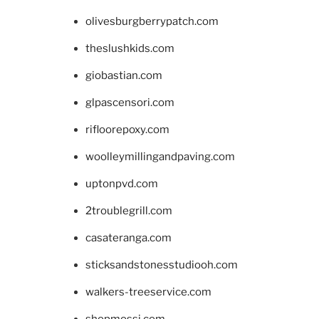
olivesburgberrypatch.com
theslushkids.com
giobastian.com
glpascensori.com
rifloorepoxy.com
woolleymillingandpaving.com
uptonpvd.com
2troublegrill.com
casateranga.com
sticksandstonesstudiooh.com
walkers-treeservice.com
shopmossi.com