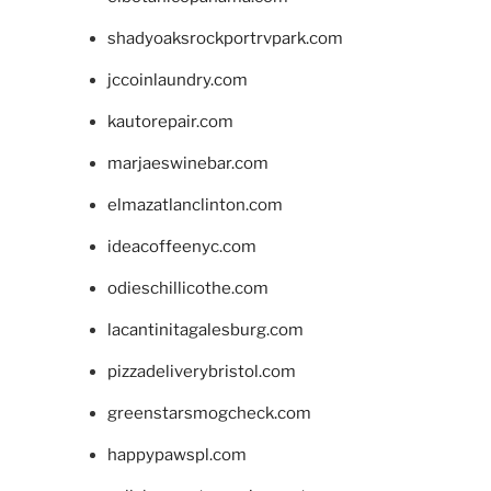
shadyoaksrockportrvpark.com
jccoinlaundry.com
kautorepair.com
marjaeswinebar.com
elmazatlanclinton.com
ideacoffeenyc.com
odieschillicothe.com
lacantinitagalesburg.com
pizzadeliverybristol.com
greenstarsmogcheck.com
happypawspl.com