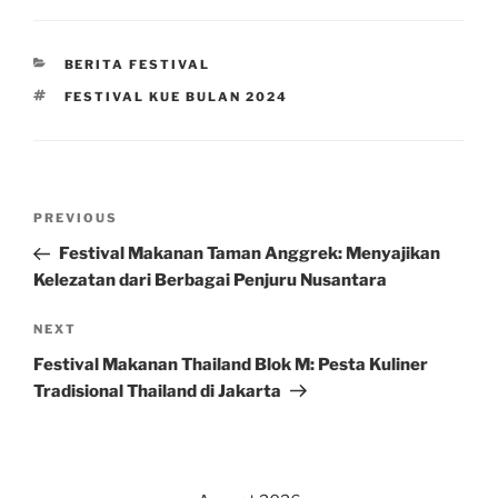
CATEGORIES
BERITA FESTIVAL
TAGS
FESTIVAL KUE BULAN 2024
Post
Previous
PREVIOUS
navigation
Post
Festival Makanan Taman Anggrek: Menyajikan
Kelezatan dari Berbagai Penjuru Nusantara
Next
NEXT
Post
Festival Makanan Thailand Blok M: Pesta Kuliner
Tradisional Thailand di Jakarta