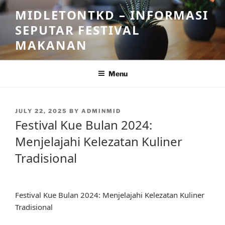
Skip
MIDLETONTKD – INFORMASI
to
SEPUTAR FESTIVAL
content
MAKANAN
Menu
POSTED
JULY 22, 2025
BY
ADMINMID
ON
Festival Kue Bulan 2024:
Menjelajahi Kelezatan Kuliner
Tradisional
Festival Kue Bulan 2024: Menjelajahi Kelezatan Kuliner
Tradisional