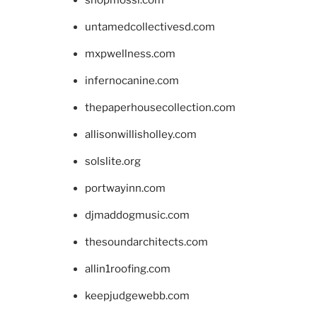
untamedcollectivesd.com
mxpwellness.com
infernocanine.com
thepaperhousecollection.com
allisonwillisholley.com
solslite.org
portwayinn.com
djmaddogmusic.com
thesoundarchitects.com
allin1roofing.com
keepjudgewebb.com