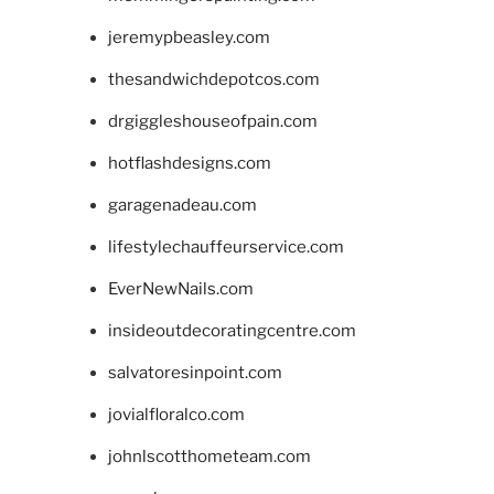
jeremypbeasley.com
thesandwichdepotcos.com
drgiggleshouseofpain.com
hotflashdesigns.com
garagenadeau.com
lifestylechauffeurservice.com
EverNewNails.com
insideoutdecoratingcentre.com
salvatoresinpoint.com
jovialfloralco.com
johnlscotthometeam.com