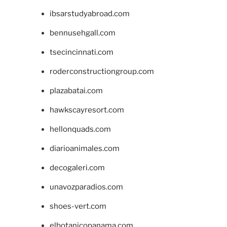
ibsarstudyabroad.com
bennusehgall.com
tsecincinnati.com
roderconstructiongroup.com
plazabatai.com
hawkscayresort.com
hellonquads.com
diarioanimales.com
decogaleri.com
unavozparadios.com
shoes-vert.com
elbotanicopanama.com