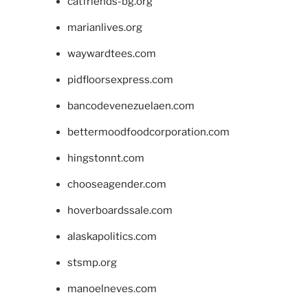
catfriends-bg.org
marianlives.org
waywardtees.com
pidfloorsexpress.com
bancodevenezuelaen.com
bettermoodfoodcorporation.com
hingstonnt.com
chooseagender.com
hoverboardssale.com
alaskapolitics.com
stsmp.org
manoelneves.com