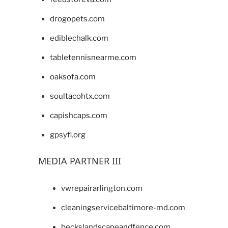
drogopets.com
ediblechalk.com
tabletennisnearme.com
oaksofa.com
soultacohtx.com
capishcaps.com
gpsyfl.org
MEDIA PARTNER III
vwrepairarlington.com
cleaningservicebaltimore-md.com
beckslandscapeandfence.com