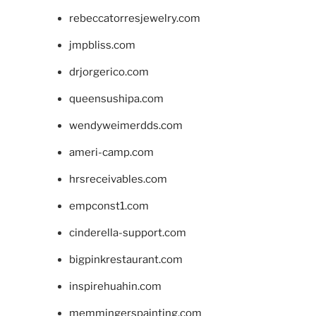
rebeccatorresjewelry.com
jmpbliss.com
drjorgerico.com
queensushipa.com
wendyweimerdds.com
ameri-camp.com
hrsreceivables.com
empconst1.com
cinderella-support.com
bigpinkrestaurant.com
inspirehuahin.com
memmingerspainting.com