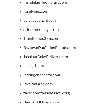
mandelaeffectlibrary.com
roselynns.com
balanceyoganj.com
salesforceblogs.com
TrainGames365.com
BaytownEvaCationRentals.com
JabalpurCakeDelivery.com
halobjd.com
intelligenceqatar.com
PikaPikaApp.com
takecareofbusinessdfw.org
HamadaOfJapan.com