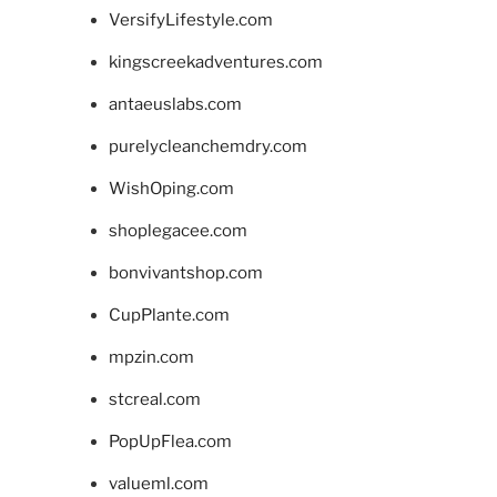
VersifyLifestyle.com
kingscreekadventures.com
antaeuslabs.com
purelycleanchemdry.com
WishOping.com
shoplegacee.com
bonvivantshop.com
CupPlante.com
mpzin.com
stcreal.com
PopUpFlea.com
valueml.com