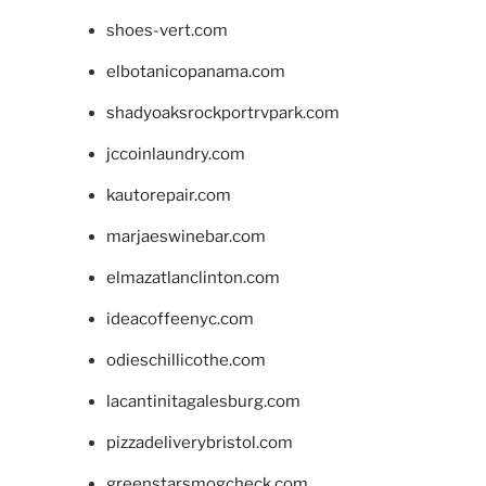
shoes-vert.com
elbotanicopanama.com
shadyoaksrockportrvpark.com
jccoinlaundry.com
kautorepair.com
marjaeswinebar.com
elmazatlanclinton.com
ideacoffeenyc.com
odieschillicothe.com
lacantinitagalesburg.com
pizzadeliverybristol.com
greenstarsmogcheck.com