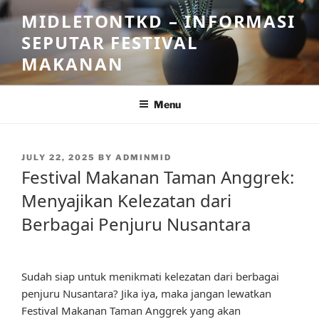
Skip
MIDLETONTKD – INFORMASI
to
SEPUTAR FESTIVAL
content
MAKANAN
Menu
POSTED
JULY 22, 2025
BY
ADMINMID
ON
Festival Makanan Taman Anggrek:
Menyajikan Kelezatan dari
Berbagai Penjuru Nusantara
Sudah siap untuk menikmati kelezatan dari berbagai
penjuru Nusantara? Jika iya, maka jangan lewatkan
Festival Makanan Taman Anggrek yang akan