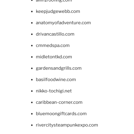
allin1roofing.com
keepjudgewebb.com
anatomyofadventure.com
drivancastillo.com
cmmedspa.com
midletontkd.com
gardensandgrills.com
basilfoodwine.com
nikko-tochigi.net
caribbean-corner.com
bluemoongiftcards.com
rivercitysteampunkexpo.com