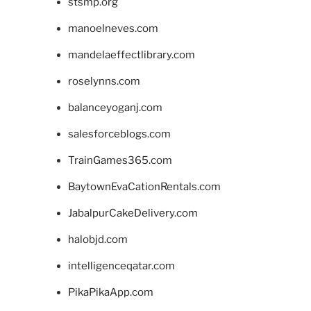
stsmp.org
manoelneves.com
mandelaeffectlibrary.com
roselynns.com
balanceyoganj.com
salesforceblogs.com
TrainGames365.com
BaytownEvaCationRentals.com
JabalpurCakeDelivery.com
halobjd.com
intelligenceqatar.com
PikaPikaApp.com