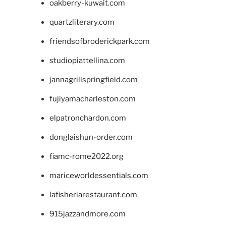
oakberry-kuwait.com
quartzliterary.com
friendsofbroderickpark.com
studiopiattellina.com
jannagrillspringfield.com
fujiyamacharleston.com
elpatronchardon.com
donglaishun-order.com
fiamc-rome2022.org
mariceworldessentials.com
lafisheriarestaurant.com
915jazzandmore.com