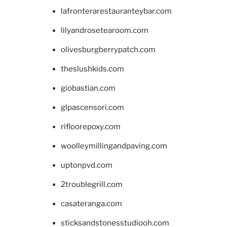
lafronterarestauranteybar.com
lilyandrosetearoom.com
olivesburgberrypatch.com
theslushkids.com
giobastian.com
glpascensori.com
rifloorepoxy.com
woolleymillingandpaving.com
uptonpvd.com
2troublegrill.com
casateranga.com
sticksandstonesstudiooh.com