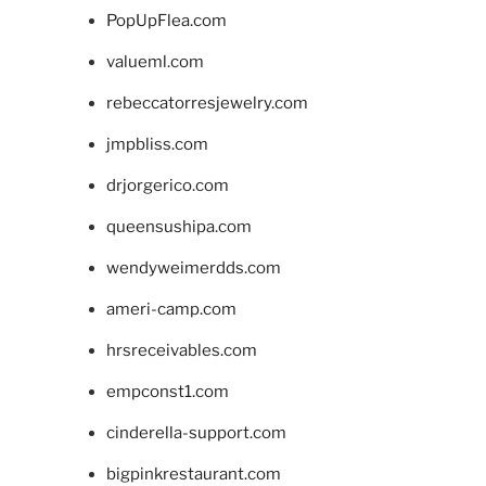
PopUpFlea.com
valueml.com
rebeccatorresjewelry.com
jmpbliss.com
drjorgerico.com
queensushipa.com
wendyweimerdds.com
ameri-camp.com
hrsreceivables.com
empconst1.com
cinderella-support.com
bigpinkrestaurant.com