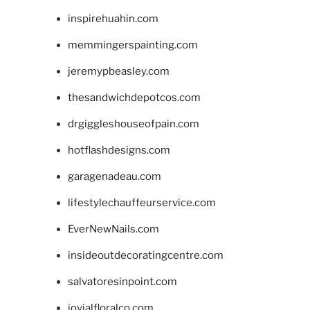
inspirehuahin.com
memmingerspainting.com
jeremypbeasley.com
thesandwichdepotcos.com
drgiggleshouseofpain.com
hotflashdesigns.com
garagenadeau.com
lifestylechauffeurservice.com
EverNewNails.com
insideoutdecoratingcentre.com
salvatoresinpoint.com
jovialfloralco.com