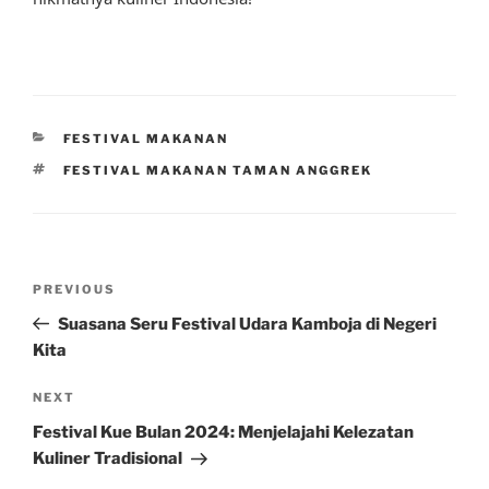
CATEGORIES
FESTIVAL MAKANAN
TAGS
FESTIVAL MAKANAN TAMAN ANGGREK
Post
Previous
PREVIOUS
navigation
Post
Suasana Seru Festival Udara Kamboja di Negeri
Kita
Next
NEXT
Post
Festival Kue Bulan 2024: Menjelajahi Kelezatan
Kuliner Tradisional