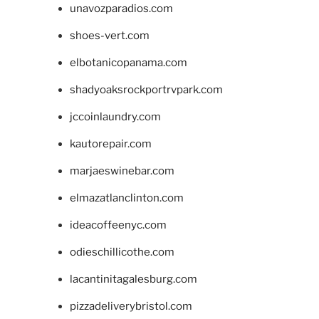
unavozparadios.com
shoes-vert.com
elbotanicopanama.com
shadyoaksrockportrvpark.com
jccoinlaundry.com
kautorepair.com
marjaeswinebar.com
elmazatlanclinton.com
ideacoffeenyc.com
odieschillicothe.com
lacantinitagalesburg.com
pizzadeliverybristol.com