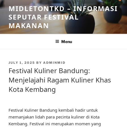
Skip
MIDLETONTKD – INFORMASI
to
SEPUTAR FESTIVAL
content
MAKANAN
Menu
POSTED
JULY 1, 2025
BY
ADMINMID
ON
Festival Kuliner Bandung:
Menjelajahi Ragam Kuliner Khas
Kota Kembang
Festival Kuliner Bandung kembali hadir untuk
memanjakan lidah para pecinta kuliner di Kota
Kembang. Festival ini merupakan momen yang