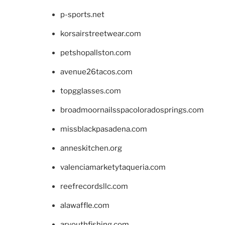
p-sports.net
korsairstreetwear.com
petshopallston.com
avenue26tacos.com
topgglasses.com
broadmoornailsspacoloradosprings.com
missblackpasadena.com
anneskitchen.org
valenciamarketytaqueria.com
reefrecordsllc.com
alawaffle.com
aryouthfishing.com