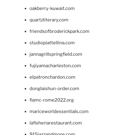
oakberry-kuwait.com
quartzliterary.com
friendsofbroderickpark.com
studiopiattellina.com
jannagrillspringfield.com
fujiyamacharleston.com
elpatronchardon.com
donglaishun-order.com
fiamc-rome2022.org
mariceworldessentials.com
lafisheriarestaurant.com
915jazzandmore.com