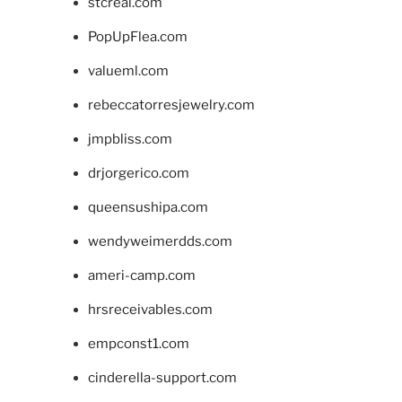
stcreal.com
PopUpFlea.com
valueml.com
rebeccatorresjewelry.com
jmpbliss.com
drjorgerico.com
queensushipa.com
wendyweimerdds.com
ameri-camp.com
hrsreceivables.com
empconst1.com
cinderella-support.com