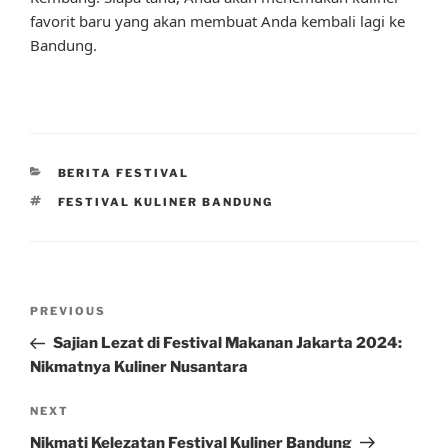
favorit baru yang akan membuat Anda kembali lagi ke
Bandung.
CATEGORIES
BERITA FESTIVAL
TAGS
FESTIVAL KULINER BANDUNG
Post
Previous
PREVIOUS
navigation
Post
Sajian Lezat di Festival Makanan Jakarta 2024:
Nikmatnya Kuliner Nusantara
Next
NEXT
Post
Nikmati Kelezatan Festival Kuliner Bandung