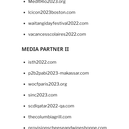
MedItRio2023.org
lcicon2023boston.com
waitangidayfestival2022.com
vacancesscolaires2022.com
MEDIA PARTNER II
isth2022.com
p2b2pabi2023-makassar.com
wocfparis2023.org
sinc2023.com
scdlqatar2022-qa.com
thecolumbiagrill.com
provisionscheeseandwineshoppe.com