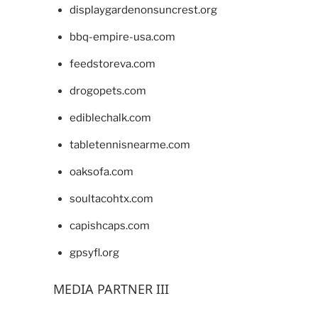
displaygardenonsuncrest.org
bbq-empire-usa.com
feedstoreva.com
drogopets.com
ediblechalk.com
tabletennisnearme.com
oaksofa.com
soultacohtx.com
capishcaps.com
gpsyfl.org
MEDIA PARTNER III