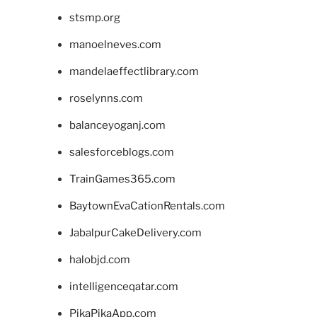
stsmp.org
manoelneves.com
mandelaeffectlibrary.com
roselynns.com
balanceyoganj.com
salesforceblogs.com
TrainGames365.com
BaytownEvaCationRentals.com
JabalpurCakeDelivery.com
halobjd.com
intelligenceqatar.com
PikaPikaApp.com