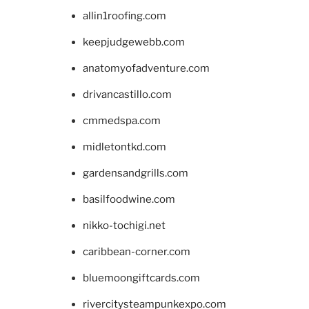
allin1roofing.com
keepjudgewebb.com
anatomyofadventure.com
drivancastillo.com
cmmedspa.com
midletontkd.com
gardensandgrills.com
basilfoodwine.com
nikko-tochigi.net
caribbean-corner.com
bluemoongiftcards.com
rivercitysteampunkexpo.com