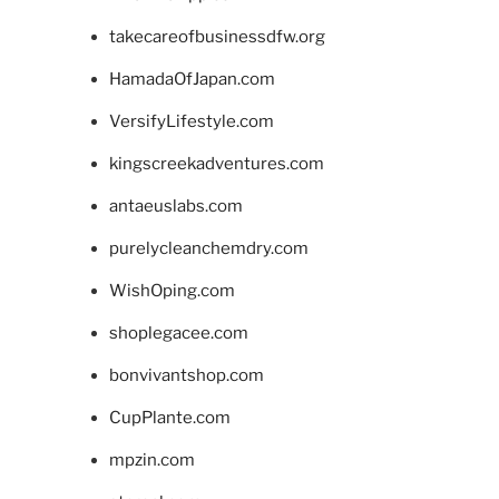
takecareofbusinessdfw.org
HamadaOfJapan.com
VersifyLifestyle.com
kingscreekadventures.com
antaeuslabs.com
purelycleanchemdry.com
WishOping.com
shoplegacee.com
bonvivantshop.com
CupPlante.com
mpzin.com