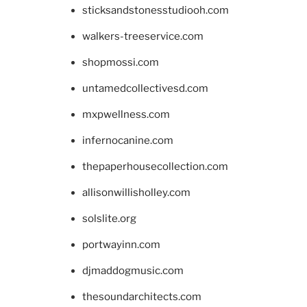
sticksandstonesstudiooh.com
walkers-treeservice.com
shopmossi.com
untamedcollectivesd.com
mxpwellness.com
infernocanine.com
thepaperhousecollection.com
allisonwillisholley.com
solslite.org
portwayinn.com
djmaddogmusic.com
thesoundarchitects.com