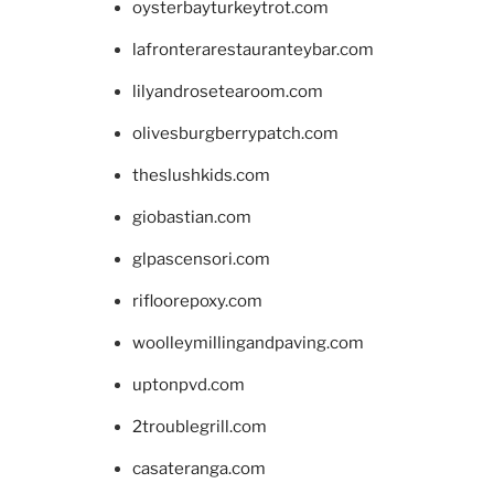
oysterbayturkeytrot.com
lafronterarestauranteybar.com
lilyandrosetearoom.com
olivesburgberrypatch.com
theslushkids.com
giobastian.com
glpascensori.com
rifloorepoxy.com
woolleymillingandpaving.com
uptonpvd.com
2troublegrill.com
casateranga.com