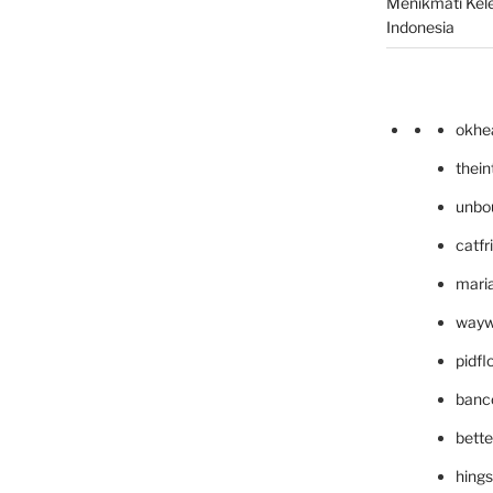
Menikmati Kele
Indonesia
okhe
thei
unbo
catfr
maria
wayw
pidf
banc
bett
hing