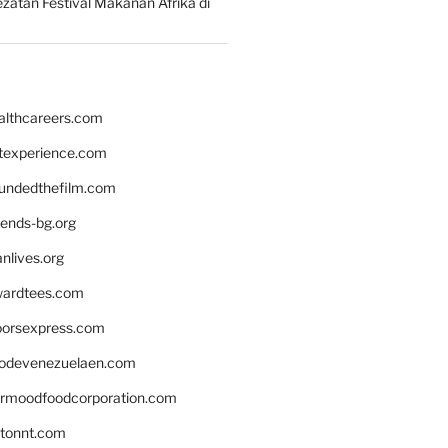
zatan Festival Makanan Afrika di
althcareers.com
ntexperience.com
undedthefilm.com
iends-bg.org
nlives.org
ardtees.com
loorsexpress.com
odevenezuelaen.com
ermoodfoodcorporation.com
stonnt.com