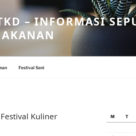
KD – INFORMASI SEP
 MAKANAN
anan
Festival Seni
Festival Kuliner
M
T