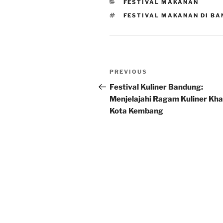
CATEGORIES
FESTIVAL MAKANAN
TAGS
FESTIVAL MAKANAN DI B
Post
Previous
PREVIOUS
navigation
Post
Festival Kuliner Bandung:
Menjelajahi Ragam Kuliner Kh
Kota Kembang