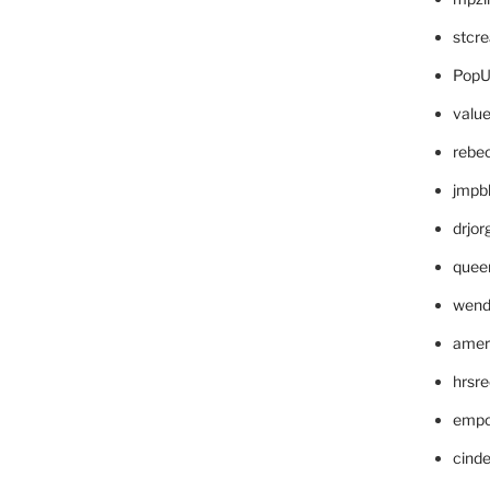
stcr
PopU
valu
rebe
jmpb
drjor
quee
wend
amer
hrsr
empc
cinde