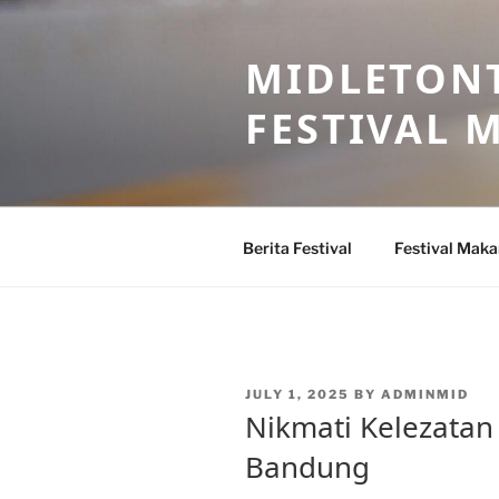
Skip
to
MIDLETONT
content
FESTIVAL
Berita Festival
Festival Mak
POSTED
JULY 1, 2025
BY
ADMINMID
ON
Nikmati Kelezatan 
Bandung