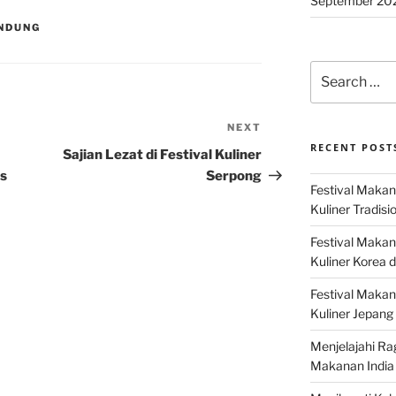
September 20
ANDUNG
Search
for:
NEXT
Next
RECENT POST
Post
Sajian Lezat di Festival Kuliner
as
Serpong
Festival Makan
Kuliner Tradisi
Festival Makan
Kuliner Korea d
Festival Maka
Kuliner Jepang 
Menjelajahi Ra
Makanan India 