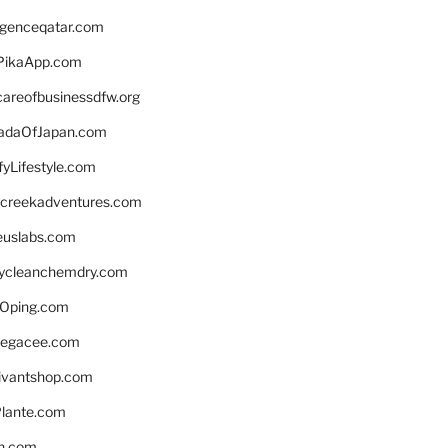
ligenceqatar.com
PikaApp.com
careofbusinessdfw.org
daOfJapan.com
fyLifestyle.com
screekadventures.com
euslabs.com
lycleanchemdry.com
Oping.com
legacee.com
ivantshop.com
lante.com
n.com