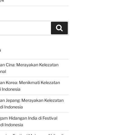
24
Search
S
an Cina: Merayakan Kelezatan
onal
an Korea: Menikmati Kelezatan
i Indonesia
nan Jepang: Merayakan Kelezatan
di Indonesia
gam Hidangan India di Festival
di Indonesia