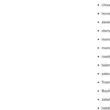
choo
hove
alask
stsm
mano
mande
rose
bala
sale
Trai
Bayt
Jaba
halo