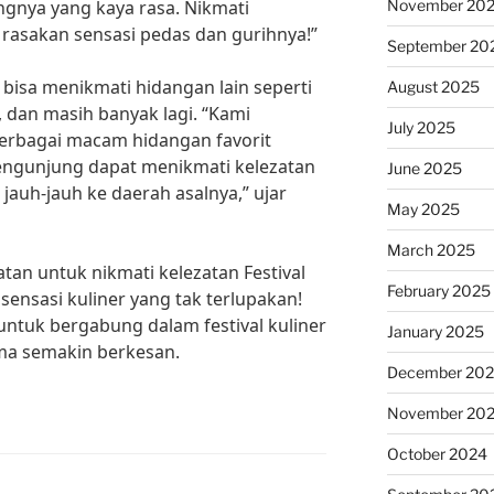
November 20
gnya yang kaya rasa. Nikmati
 rasakan sensasi pedas dan gurihnya!”
September 20
 bisa menikmati hidangan lain seperti
August 2025
 dan masih banyak lagi. “Kami
July 2025
erbagai macam hidangan favorit
engunjung dapat menikmati kelezatan
June 2025
 jauh-jauh ke daerah asalnya,” ujar
May 2025
March 2025
tan untuk nikmati kelezatan Festival
February 2025
ensasi kuliner yang tak terlupakan!
untuk bergabung dalam festival kuliner
January 2025
ma semakin berkesan.
December 20
November 20
October 2024