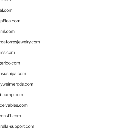
eal.com
pFlea.com
eml.com
ccatorresjewelry.com
liss.com
gerico.com
nsushipa.com
yweimerdds.com
i-camp.com
eceivables.com
onst1.com
rella-support.com