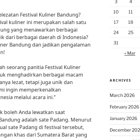
3
4
10
11
ezatan Festival Kuliner Bandung?
val kuliner ini merupakan salah satu
17
18
andung yang menawarkan berbagai
24
25
k dari berbagai daerah di Indonesia?
31
uliner Bandung dan jadikan pengalaman
n!
« Mar
h seorang panitia Festival Kuliner
tuk menghadirkan berbagai macam
ARCHIVES
nya lezat, tetapi juga unik dan
ami ingin memperkenalkan
March 2026
sia melalui acara ini.”
February 2026
ak boleh Anda lewatkan saat
January 2026
 Bandung adalah sate Padang. Menurut
al sate Padang di festival tersebut,
December 20
ngan khas dari Sumatera Barat yang