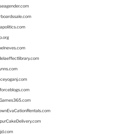
seagender.com
rboardssale.com
apolitics.com
p.org
elneves.com
laeffectlibrary.com
lynns.com
nceyoganj.com
sforceblogs.com
nGames365.com
ownEvaCationRentals.com
lpurCakeDelivery.com
bjd.com