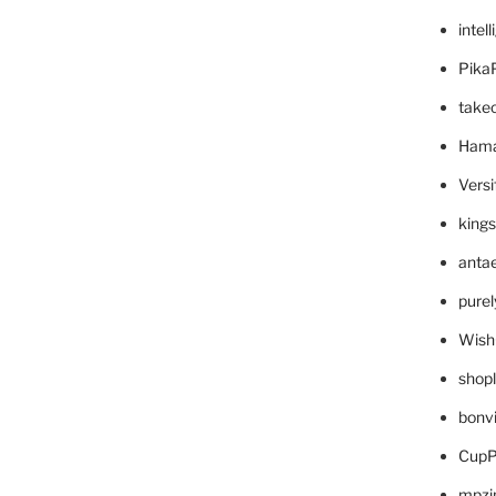
intel
Pika
take
Hama
Versi
king
anta
pure
Wish
shop
bonv
CupP
mpzi