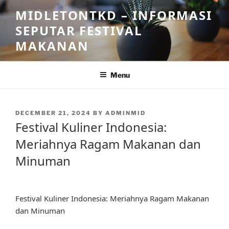
Skip
MIDLETONTKD – INFORMASI
to
SEPUTAR FESTIVAL
content
MAKANAN
Menu
POSTED
DECEMBER 21, 2024
BY
ADMINMID
ON
Festival Kuliner Indonesia:
Meriahnya Ragam Makanan dan
Minuman
Festival Kuliner Indonesia: Meriahnya Ragam Makanan
dan Minuman