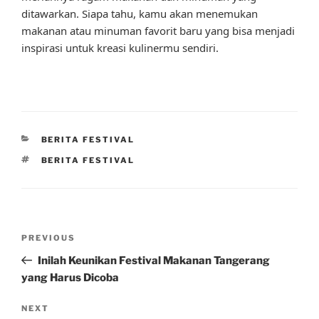
ditawarkan. Siapa tahu, kamu akan menemukan
makanan atau minuman favorit baru yang bisa menjadi
inspirasi untuk kreasi kulinermu sendiri.
CATEGORIES
BERITA FESTIVAL
TAGS
BERITA FESTIVAL
Post
Previous
PREVIOUS
navigation
Post
Inilah Keunikan Festival Makanan Tangerang
yang Harus Dicoba
Next
NEXT