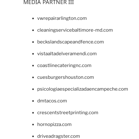
MEDIA PARTNER III
vwrepairarlington.com
cleaningservicebaltimore-md.com
beckslandscapeandfence.com
vistaaltadelveramendi.com
coastlinecateringnc.com
cuesburgershouston.com
psicologiaespecializadaencampeche.com
dmtacos.com
crescentstreetprinting.com
hornopizza.com
driveadragster.com