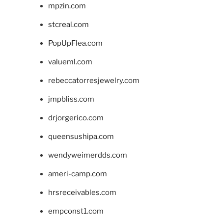
mpzin.com
stcreal.com
PopUpFlea.com
valueml.com
rebeccatorresjewelry.com
jmpbliss.com
drjorgerico.com
queensushipa.com
wendyweimerdds.com
ameri-camp.com
hrsreceivables.com
empconst1.com