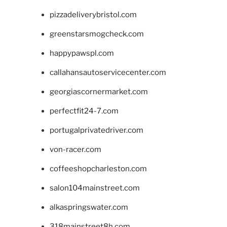
pizzadeliverybristol.com
greenstarsmogcheck.com
happypawspl.com
callahansautoservicecenter.com
georgiascornermarket.com
perfectfit24-7.com
portugalprivatedriver.com
von-racer.com
coffeeshopcharleston.com
salon104mainstreet.com
alkaspringswater.com
318mainstreet8h.com