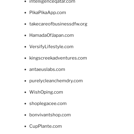
intelligenceqatar.com
PikaPikaApp.com
takecareofbusinessdfw.org
HamadaOfJapan.com
VersifyLifestyle.com
kingscreekadventures.com
antaeuslabs.com
purelycleanchemdry.com
WishOping.com
shoplegacee.com
bonvivantshop.com
CupPlante.com