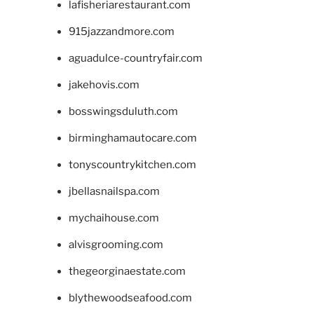
lafisheriarestaurant.com
915jazzandmore.com
aguadulce-countryfair.com
jakehovis.com
bosswingsduluth.com
birminghamautocare.com
tonyscountrykitchen.com
jbellasnailspa.com
mychaihouse.com
alvisgrooming.com
thegeorginaestate.com
blythewoodseafood.com