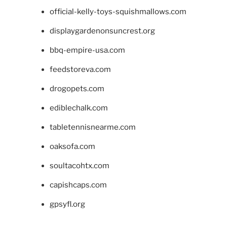
official-kelly-toys-squishmallows.com
displaygardenonsuncrest.org
bbq-empire-usa.com
feedstoreva.com
drogopets.com
ediblechalk.com
tabletennisnearme.com
oaksofa.com
soultacohtx.com
capishcaps.com
gpsyfl.org