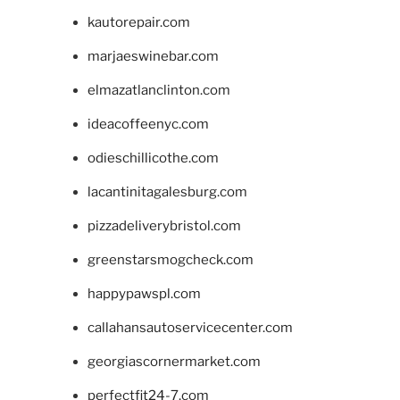
kautorepair.com
marjaeswinebar.com
elmazatlanclinton.com
ideacoffeenyc.com
odieschillicothe.com
lacantinitagalesburg.com
pizzadeliverybristol.com
greenstarsmogcheck.com
happypawspl.com
callahansautoservicecenter.com
georgiascornermarket.com
perfectfit24-7.com