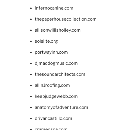
infernocanine.com
thepaperhousecollection.com
allisonwillisholley.com
solslite.org
portwayinn.com
djmaddogmusic.com
thesoundarchitects.com
allin1roofing.com
keepjudgewebb.com
anatomyofadventure.com
drivancastillo.com
cmmedspa.com