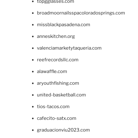
topgglasses.com
broadmoornailsspacoloradosprings.com
missblackpasadena.com
anneskitchen.org
valenciamarketytaqueria.com
reefrecordsllc.com
alawaffle.com
aryouthfishing.com
united-basketball.com
tios-tacos.com
cafecito-satx.com
graduacionviu2023.com