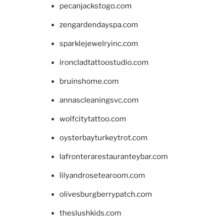
pecanjackstogo.com
zengardendayspa.com
sparklejewelryinc.com
ironcladtattoostudio.com
bruinshome.com
annascleaningsvc.com
wolfcitytattoo.com
oysterbayturkeytrot.com
lafronterarestauranteybar.com
lilyandrosetearoom.com
olivesburgberrypatch.com
theslushkids.com