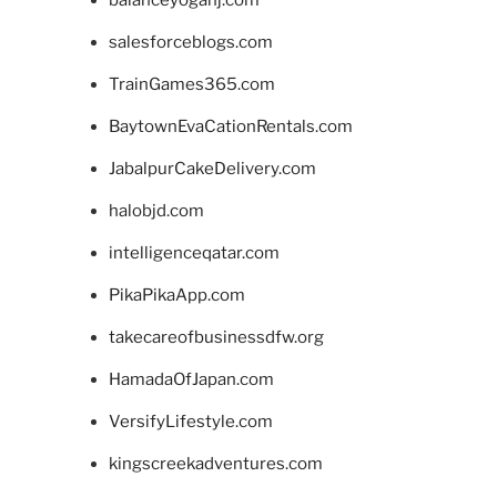
balanceyoganj.com
salesforceblogs.com
TrainGames365.com
BaytownEvaCationRentals.com
JabalpurCakeDelivery.com
halobjd.com
intelligenceqatar.com
PikaPikaApp.com
takecareofbusinessdfw.org
HamadaOfJapan.com
VersifyLifestyle.com
kingscreekadventures.com