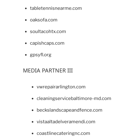
tabletennisnearme.com
oaksofa.com
soultacohtx.com
capishcaps.com
gpsyfl.org
MEDIA PARTNER III
vwrepairarlington.com
cleaningservicebaltimore-md.com
beckslandscapeandfence.com
vistaaltadelveramendi.com
coastlinecateringnc.com