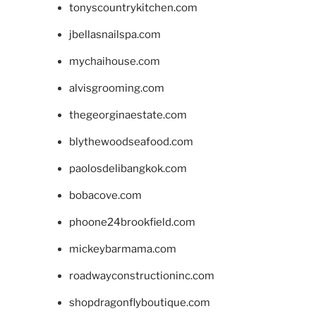
tonyscountrykitchen.com
jbellasnailspa.com
mychaihouse.com
alvisgrooming.com
thegeorginaestate.com
blythewoodseafood.com
paolosdelibangkok.com
bobacove.com
phoone24brookfield.com
mickeybarmama.com
roadwayconstructioninc.com
shopdragonflyboutique.com