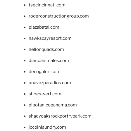
tsecincinnati.com
roderconstructiongroup.com
plazabatai.com
hawkscayresort.com
hellonquads.com
diarioanimales.com
decogaleri.com
unavozparadios.com
shoes-vert.com
elbotanicopanama.com
shadyoaksrockportrvpark.com
jccoinlaundry.com