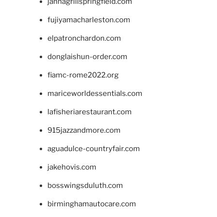
jannagrillspringfield.com
fujiyamacharleston.com
elpatronchardon.com
donglaishun-order.com
fiamc-rome2022.org
mariceworldessentials.com
lafisheriarestaurant.com
915jazzandmore.com
aguadulce-countryfair.com
jakehovis.com
bosswingsduluth.com
birminghamautocare.com