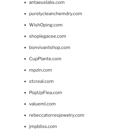
antaeuslabs.com
purelycleanchemdry.com
WishOping.com
shoplegacee.com
bonvivantshop.com
CupPlante.com
mpzin.com
stcreal.com
PopUpFlea.com
valueml.com
rebeccatorresjewelry.com
jmpbliss.com