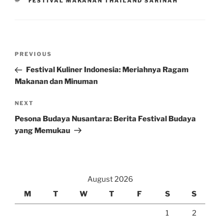
TAGS
FESTIVAL MAKANAN THAILAND SARINAH
Post
Previous
PREVIOUS
navigation
Post
Festival Kuliner Indonesia: Meriahnya Ragam
Makanan dan Minuman
Next
NEXT
Post
Pesona Budaya Nusantara: Berita Festival Budaya
yang Memukau
August 2026
M
T
W
T
F
S
S
1
2