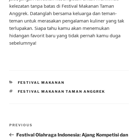
kelezatan tanpa batas di Festival Makanan Taman
Anggrek. Datanglah bersama keluarga dan teman-
teman untuk merasakan pengalaman kuliner yang tak
terlupakan. Siapa tahu kamu akan menemukan
hidangan favorit baru yang tidak pernah kamu duga
sebelumnya!
CATEGORIES
FESTIVAL MAKANAN
TAGS
FESTIVAL MAKANAN TAMAN ANGGREK
Post
Previous
PREVIOUS
navigation
Post
Festival Olahraga Indonesia: Ajang Kompetisi dan