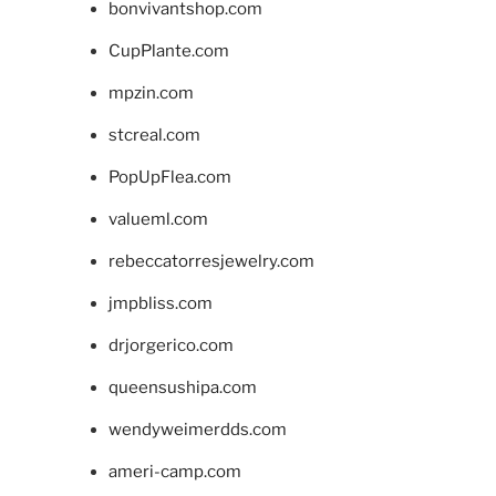
bonvivantshop.com
CupPlante.com
mpzin.com
stcreal.com
PopUpFlea.com
valueml.com
rebeccatorresjewelry.com
jmpbliss.com
drjorgerico.com
queensushipa.com
wendyweimerdds.com
ameri-camp.com