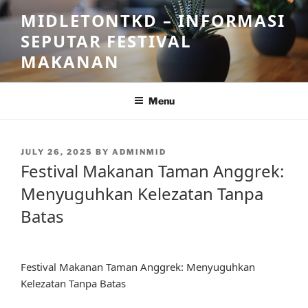
Skip
MIDLETONTKD – INFORMASI
to
SEPUTAR FESTIVAL
content
MAKANAN
Menu
POSTED
JULY 26, 2025
BY
ADMINMID
ON
Festival Makanan Taman Anggrek:
Menyuguhkan Kelezatan Tanpa
Batas
Festival Makanan Taman Anggrek: Menyuguhkan
Kelezatan Tanpa Batas