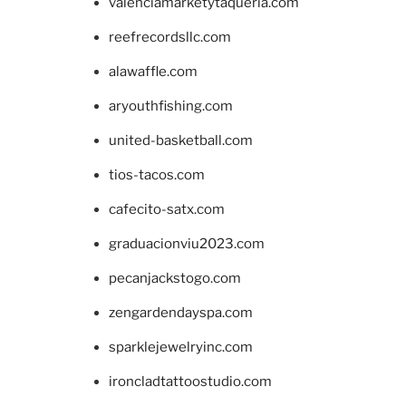
valenciamarketytaqueria.com
reefrecordsllc.com
alawaffle.com
aryouthfishing.com
united-basketball.com
tios-tacos.com
cafecito-satx.com
graduacionviu2023.com
pecanjackstogo.com
zengardendayspa.com
sparklejewelryinc.com
ironcladtattoostudio.com