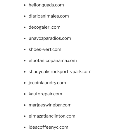
hellonquads.com
diarioanimales.com
decogaleri.com
unavozparadios.com
shoes-vert.com
elbotanicopanama.com
shadyoaksrockportrvpark.com
jccoinlaundry.com
kautorepair.com
marjaeswinebar.com
elmazatlanclinton.com
ideacoffeenyc.com