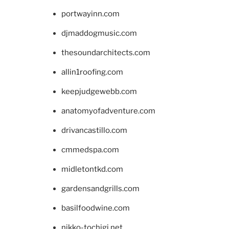
portwayinn.com
djmaddogmusic.com
thesoundarchitects.com
allin1roofing.com
keepjudgewebb.com
anatomyofadventure.com
drivancastillo.com
cmmedspa.com
midletontkd.com
gardensandgrills.com
basilfoodwine.com
nikko-tochigi.net