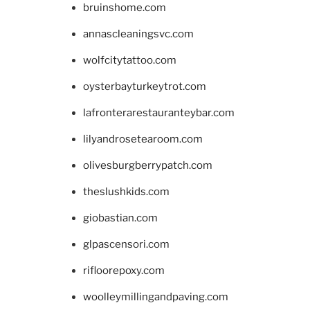
bruinshome.com
annascleaningsvc.com
wolfcitytattoo.com
oysterbayturkeytrot.com
lafronterarestauranteybar.com
lilyandrosetearoom.com
olivesburgberrypatch.com
theslushkids.com
giobastian.com
glpascensori.com
rifloorepoxy.com
woolleymillingandpaving.com