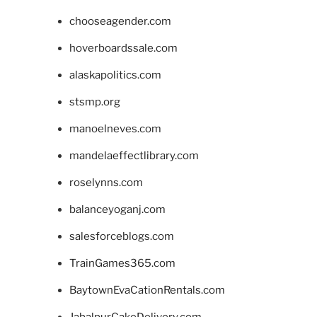
chooseagender.com
hoverboardssale.com
alaskapolitics.com
stsmp.org
manoelneves.com
mandelaeffectlibrary.com
roselynns.com
balanceyoganj.com
salesforceblogs.com
TrainGames365.com
BaytownEvaCationRentals.com
JabalpurCakeDelivery.com