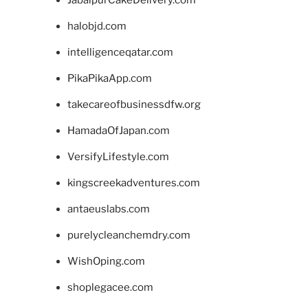
halobjd.com
intelligenceqatar.com
PikaPikaApp.com
takecareofbusinessdfw.org
HamadaOfJapan.com
VersifyLifestyle.com
kingscreekadventures.com
antaeuslabs.com
purelycleanchemdry.com
WishOping.com
shoplegacee.com