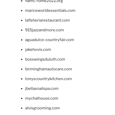
fiamc-rome2022.org
mariceworldessentials.com
lafisheriarestaurant.com
915jazzandmore.com
aguadulce-countryfair.com
jakehovis.com
bosswingsduluth.com
birminghamautocare.com
tonyscountrykitchen.com
jbellasnailspa.com
mychaihouse.com
alvisgrooming.com