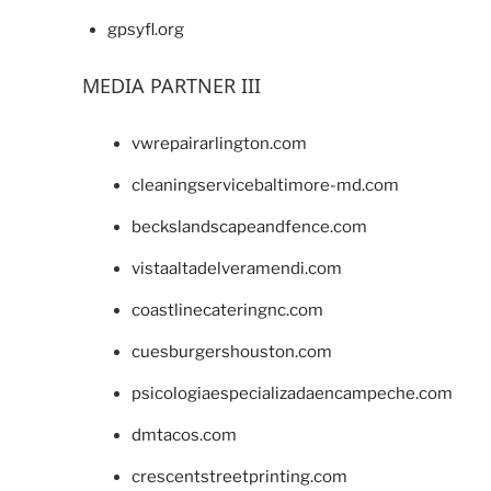
gpsyfl.org
MEDIA PARTNER III
vwrepairarlington.com
cleaningservicebaltimore-md.com
beckslandscapeandfence.com
vistaaltadelveramendi.com
coastlinecateringnc.com
cuesburgershouston.com
psicologiaespecializadaencampeche.com
dmtacos.com
crescentstreetprinting.com