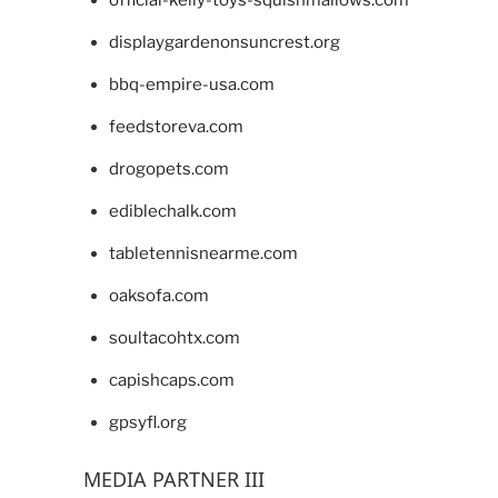
official-kelly-toys-squishmallows.com
displaygardenonsuncrest.org
bbq-empire-usa.com
feedstoreva.com
drogopets.com
ediblechalk.com
tabletennisnearme.com
oaksofa.com
soultacohtx.com
capishcaps.com
gpsyfl.org
MEDIA PARTNER III