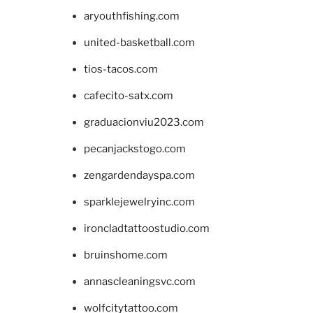
aryouthfishing.com
united-basketball.com
tios-tacos.com
cafecito-satx.com
graduacionviu2023.com
pecanjackstogo.com
zengardendayspa.com
sparklejewelryinc.com
ironcladtattoostudio.com
bruinshome.com
annascleaningsvc.com
wolfcitytattoo.com