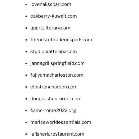
lovenailsspari.com
oakberry-kuwait.com
quartzliterary.com
friendsofbroderickpark.com
studiopiattellina.com
jannagrillspringfield.com
fujiyamacharleston.com
elpatronchardon.com
donglaishun-order.com
fiamc-rome2022.org
mariceworldessentials.com
lafisheriarestaurant.com