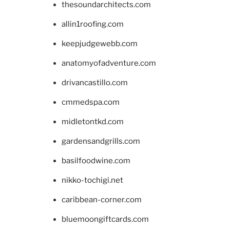
thesoundarchitects.com
allin1roofing.com
keepjudgewebb.com
anatomyofadventure.com
drivancastillo.com
cmmedspa.com
midletontkd.com
gardensandgrills.com
basilfoodwine.com
nikko-tochigi.net
caribbean-corner.com
bluemoongiftcards.com