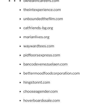
okhealthcareers.com
theintexperience.com
unboundedthefilm.com
catfriends-bg.org
marianlives.org
waywardtees.com
pidfloorsexpress.com
bancodevenezuelaen.com
bettermoodfoodcorporation.com
hingstonnt.com
chooseagender.com
hoverboardssale.com