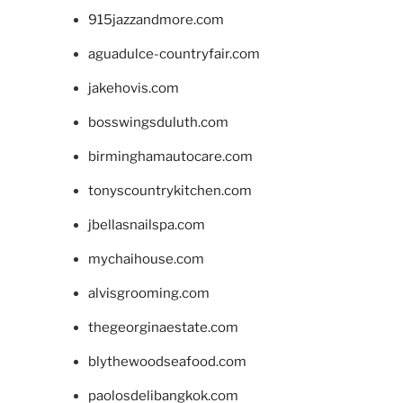
915jazzandmore.com
aguadulce-countryfair.com
jakehovis.com
bosswingsduluth.com
birminghamautocare.com
tonyscountrykitchen.com
jbellasnailspa.com
mychaihouse.com
alvisgrooming.com
thegeorginaestate.com
blythewoodseafood.com
paolosdelibangkok.com