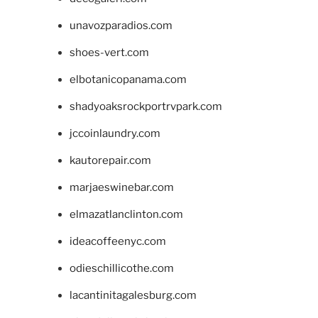
unavozparadios.com
shoes-vert.com
elbotanicopanama.com
shadyoaksrockportrvpark.com
jccoinlaundry.com
kautorepair.com
marjaeswinebar.com
elmazatlanclinton.com
ideacoffeenyc.com
odieschillicothe.com
lacantinitagalesburg.com