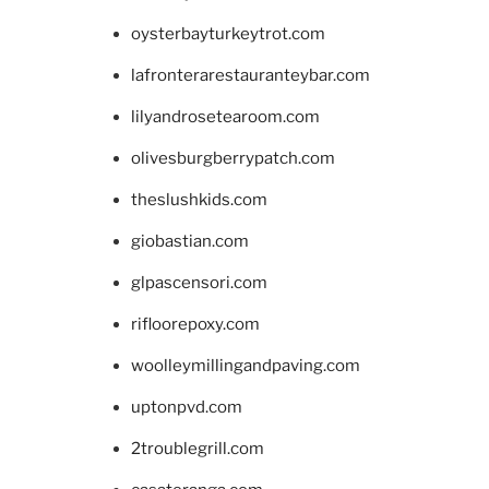
oysterbayturkeytrot.com
lafronterarestauranteybar.com
lilyandrosetearoom.com
olivesburgberrypatch.com
theslushkids.com
giobastian.com
glpascensori.com
rifloorepoxy.com
woolleymillingandpaving.com
uptonpvd.com
2troublegrill.com