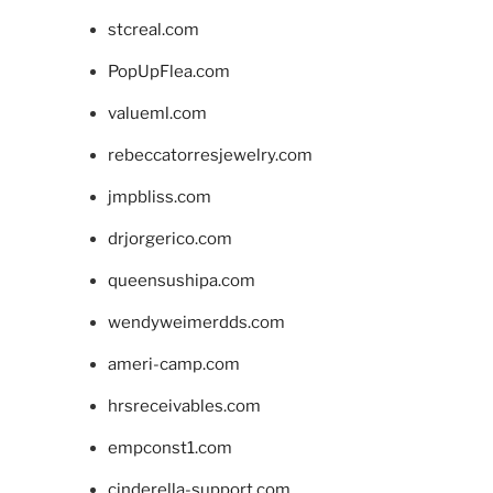
stcreal.com
PopUpFlea.com
valueml.com
rebeccatorresjewelry.com
jmpbliss.com
drjorgerico.com
queensushipa.com
wendyweimerdds.com
ameri-camp.com
hrsreceivables.com
empconst1.com
cinderella-support.com