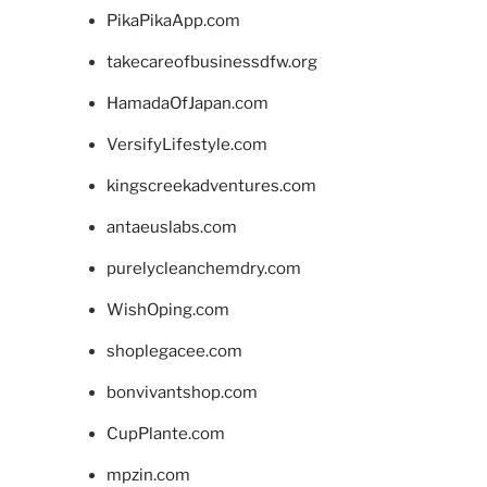
PikaPikaApp.com
takecareofbusinessdfw.org
HamadaOfJapan.com
VersifyLifestyle.com
kingscreekadventures.com
antaeuslabs.com
purelycleanchemdry.com
WishOping.com
shoplegacee.com
bonvivantshop.com
CupPlante.com
mpzin.com