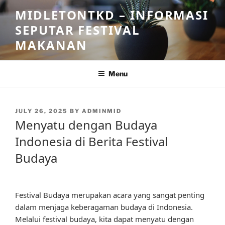
Skip
MIDLETONTKD – INFORMASI
to
SEPUTAR FESTIVAL
content
MAKANAN
Menu
POSTED
JULY 26, 2025
BY
ADMINMID
ON
Menyatu dengan Budaya
Indonesia di Berita Festival
Budaya
Festival Budaya merupakan acara yang sangat penting
dalam menjaga keberagaman budaya di Indonesia.
Melalui festival budaya, kita dapat menyatu dengan