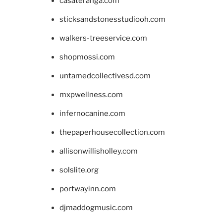
casateranga.com
sticksandstonesstudiooh.com
walkers-treeservice.com
shopmossi.com
untamedcollectivesd.com
mxpwellness.com
infernocanine.com
thepaperhousecollection.com
allisonwillisholley.com
solslite.org
portwayinn.com
djmaddogmusic.com