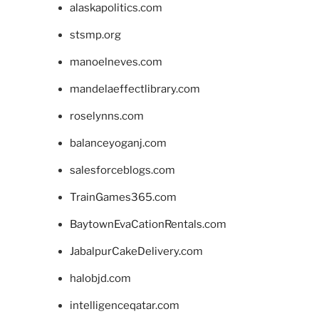
alaskapolitics.com
stsmp.org
manoelneves.com
mandelaeffectlibrary.com
roselynns.com
balanceyoganj.com
salesforceblogs.com
TrainGames365.com
BaytownEvaCationRentals.com
JabalpurCakeDelivery.com
halobjd.com
intelligenceqatar.com