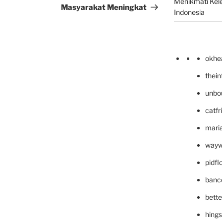
Menikmati Kele
Masyarakat Meningkat
Indonesia
okhe
thei
unbo
catfr
maria
wayw
pidf
banc
bett
hing