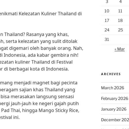
3
4
10
11
nikmati Kelezatan Kuliner Thailand di
17
18
24
25
n Thailand? Rasanya yang khas,
31
serta kelezatan yang sulit ditolak
gat digemari oleh banyak orang. Nah,
« Mar
di Indonesia, ada kabar gembira nih!
zatan kuliner Thailand di Festival
 di berbagai kota di Indonesia.
ARCHIVES
emang menjadi magnet bagi pecinta
March 2026
 beragam sajian khas Thailand yang
l bisa merasakan langsung sensasi
February 2026
pergi jauh-jauh ke negeri gajah putih
January 2026
 Pad Thai, hingga Mango Sticky Rice,
tival ini.
December 20