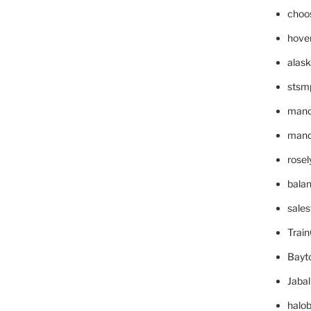
choo
hove
alask
stsm
mano
mande
rose
bala
sale
Trai
Bayt
Jaba
halo