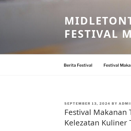
Skip
to
MIDLETONT
content
FESTIVAL
Berita Festival
Festival Mak
POSTED
SEPTEMBER 13, 2024
BY
ADMI
ON
Festival Makanan 
Kelezatan Kuliner 