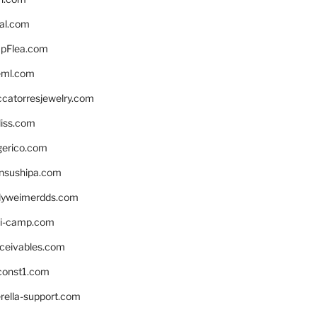
eal.com
pFlea.com
eml.com
ccatorresjewelry.com
liss.com
gerico.com
nsushipa.com
yweimerdds.com
i-camp.com
eceivables.com
onst1.com
rella-support.com