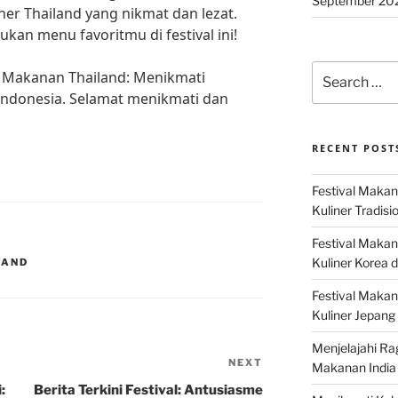
September 20
er Thailand yang nikmat dan lezat.
an menu favoritmu di festival ini!
Search
al Makanan Thailand: Menikmati
for:
 Indonesia. Selamat menikmati dan
RECENT POST
Festival Makan
Kuliner Tradisi
Festival Makan
Kuliner Korea d
LAND
Festival Maka
Kuliner Jepang 
Menjelajahi Ra
NEXT
Next
Makanan India 
Post
:
Berita Terkini Festival: Antusiasme