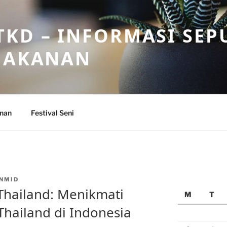
KD – INFORMASI SEP
 MAKANAN
anan
Festival Seni
NMID
Thailand: Menikmati
M
T
Thailand di Indonesia