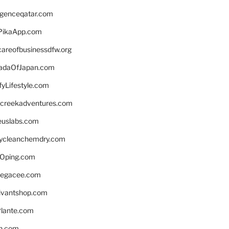
ligenceqatar.com
PikaApp.com
careofbusinessdfw.org
daOfJapan.com
fyLifestyle.com
screekadventures.com
euslabs.com
lycleanchemdry.com
Oping.com
legacee.com
ivantshop.com
lante.com
n.com