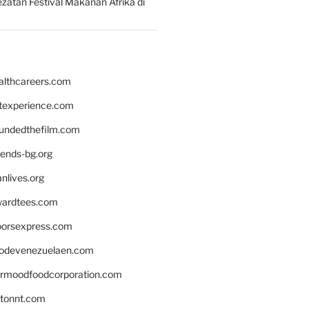
zatan Festival Makanan Afrika di
althcareers.com
ntexperience.com
undedthefilm.com
iends-bg.org
nlives.org
ardtees.com
loorsexpress.com
odevenezuelaen.com
ermoodfoodcorporation.com
stonnt.com