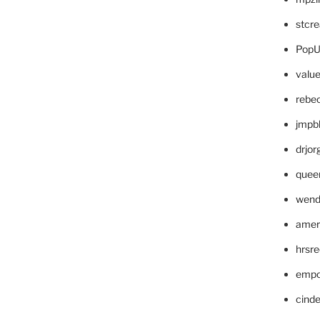
stcr
PopU
valu
rebe
jmpb
drjor
quee
wend
amer
hrsr
empc
cinde