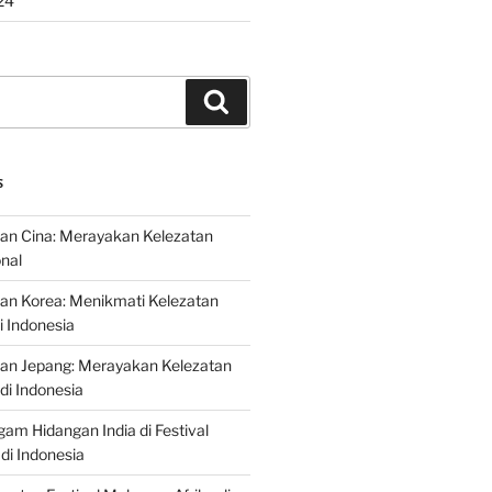
24
Search
S
an Cina: Merayakan Kelezatan
onal
an Korea: Menikmati Kelezatan
i Indonesia
nan Jepang: Merayakan Kelezatan
di Indonesia
gam Hidangan India di Festival
di Indonesia