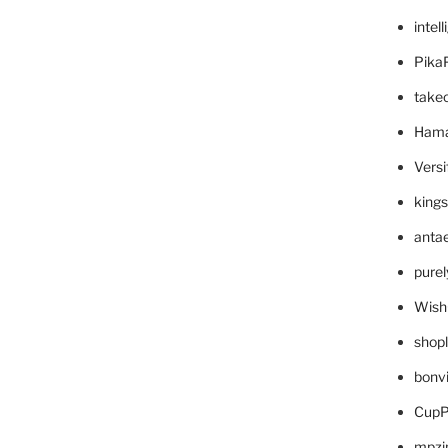
intel
Pika
take
Hama
Versi
king
anta
pure
Wish
shop
bonv
CupP
mpzi