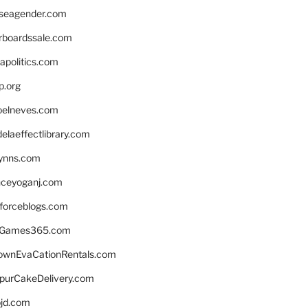
seagender.com
rboardssale.com
apolitics.com
p.org
elneves.com
laeffectlibrary.com
lynns.com
nceyoganj.com
sforceblogs.com
nGames365.com
ownEvaCationRentals.com
lpurCakeDelivery.com
bjd.com