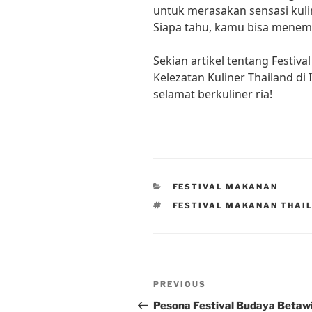
untuk merasakan sensasi kulin
Siapa tahu, kamu bisa menemuk
Sekian artikel tentang Festiv
Kelezatan Kuliner Thailand di
selamat berkuliner ria!
CATEGORIES
FESTIVAL MAKANAN
TAGS
FESTIVAL MAKANAN THAI
Post
Previous
PREVIOUS
navigation
Post
Pesona Festival Budaya Betawi