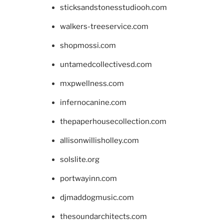
sticksandstonesstudiooh.com
walkers-treeservice.com
shopmossi.com
untamedcollectivesd.com
mxpwellness.com
infernocanine.com
thepaperhousecollection.com
allisonwillisholley.com
solslite.org
portwayinn.com
djmaddogmusic.com
thesoundarchitects.com