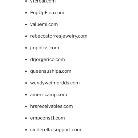
stcreal.com
PopUpFlea.com
valueml.com
rebeccatorresjewelry.com
jmpbliss.com
drjorgerico.com
queensushipa.com
wendyweimerdds.com
ameri-camp.com
hrsreceivables.com
empconst1.com
cinderella-support.com