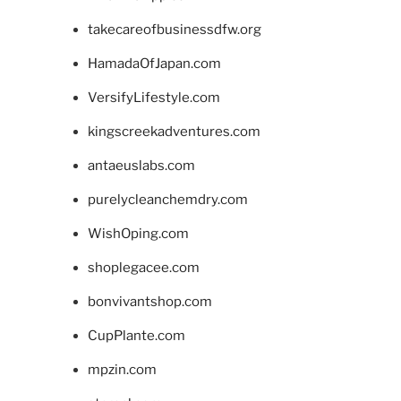
takecareofbusinessdfw.org
HamadaOfJapan.com
VersifyLifestyle.com
kingscreekadventures.com
antaeuslabs.com
purelycleanchemdry.com
WishOping.com
shoplegacee.com
bonvivantshop.com
CupPlante.com
mpzin.com