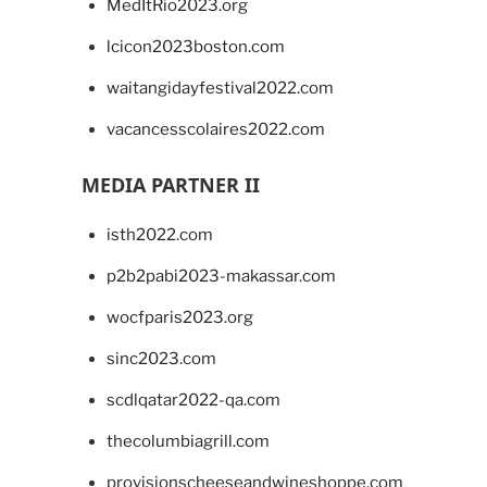
MedItRio2023.org
lcicon2023boston.com
waitangidayfestival2022.com
vacancesscolaires2022.com
MEDIA PARTNER II
isth2022.com
p2b2pabi2023-makassar.com
wocfparis2023.org
sinc2023.com
scdlqatar2022-qa.com
thecolumbiagrill.com
provisionscheeseandwineshoppe.com