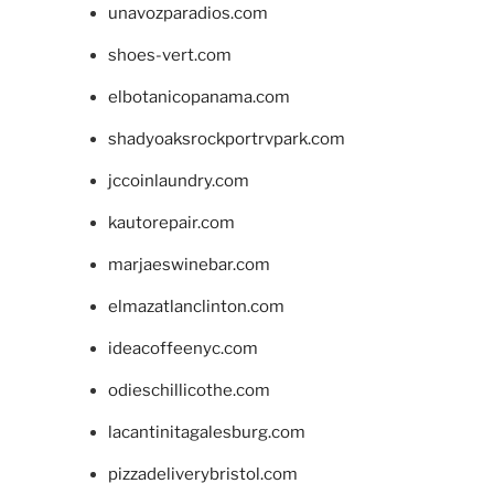
unavozparadios.com
shoes-vert.com
elbotanicopanama.com
shadyoaksrockportrvpark.com
jccoinlaundry.com
kautorepair.com
marjaeswinebar.com
elmazatlanclinton.com
ideacoffeenyc.com
odieschillicothe.com
lacantinitagalesburg.com
pizzadeliverybristol.com