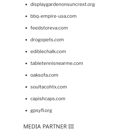
displaygardenonsuncrest.org
bbq-empire-usa.com
feedstoreva.com
drogopets.com
ediblechalk.com
tabletennisnearme.com
oaksofa.com
soultacohtx.com
capishcaps.com
gpsyfl.org
MEDIA PARTNER III