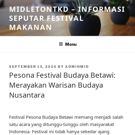
Skip
MIDLETONTKD – INFORMASI
to
SEPUTAR FESTIVAL
content
MAKANAN
Menu
POSTED
SEPTEMBER 13, 2024
BY
ADMINMID
ON
Pesona Festival Budaya Betawi:
Merayakan Warisan Budaya
Nusantara
Festival Pesona Budaya Betawi memang menjadi salah
satu acara yang ditunggu-tunggu oleh masyarakat
Indonesia. Festival ini tidak hanya sekedar ajang