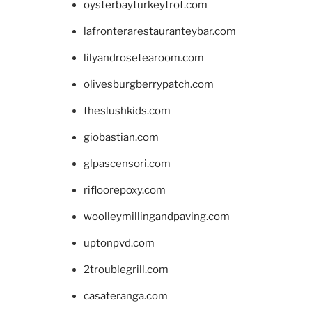
oysterbayturkeytrot.com
lafronterarestauranteybar.com
lilyandrosetearoom.com
olivesburgberrypatch.com
theslushkids.com
giobastian.com
glpascensori.com
rifloorepoxy.com
woolleymillingandpaving.com
uptonpvd.com
2troublegrill.com
casateranga.com