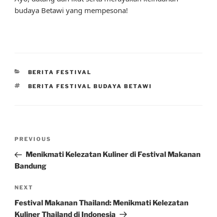
budaya Betawi yang mempesona!
CATEGORIES
BERITA FESTIVAL
TAGS
BERITA FESTIVAL BUDAYA BETAWI
Post
Previous
PREVIOUS
navigation
Post
Menikmati Kelezatan Kuliner di Festival Makanan
Bandung
Next
NEXT
Post
Festival Makanan Thailand: Menikmati Kelezatan
Kuliner Thailand di Indonesia