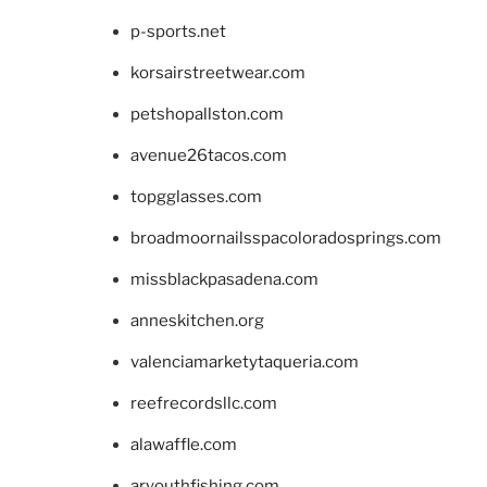
p-sports.net
korsairstreetwear.com
petshopallston.com
avenue26tacos.com
topgglasses.com
broadmoornailsspacoloradosprings.com
missblackpasadena.com
anneskitchen.org
valenciamarketytaqueria.com
reefrecordsllc.com
alawaffle.com
aryouthfishing.com