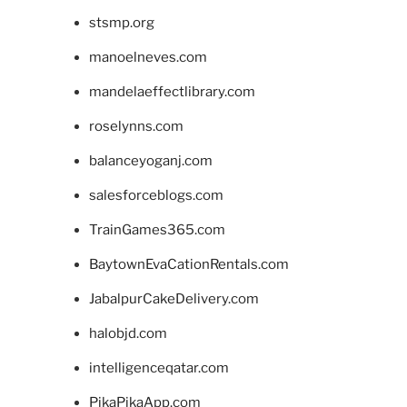
stsmp.org
manoelneves.com
mandelaeffectlibrary.com
roselynns.com
balanceyoganj.com
salesforceblogs.com
TrainGames365.com
BaytownEvaCationRentals.com
JabalpurCakeDelivery.com
halobjd.com
intelligenceqatar.com
PikaPikaApp.com