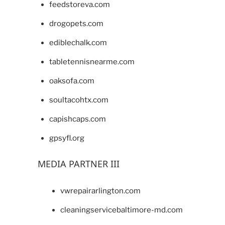
feedstoreva.com
drogopets.com
ediblechalk.com
tabletennisnearme.com
oaksofa.com
soultacohtx.com
capishcaps.com
gpsyfl.org
MEDIA PARTNER III
vwrepairarlington.com
cleaningservicebaltimore-md.com