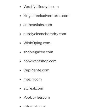
VersifyLifestyle.com
kingscreekadventures.com
antaeuslabs.com
purelycleanchemdry.com
WishOping.com
shoplegacee.com
bonvivantshop.com
CupPlante.com
mpzin.com
stcreal.com
PopUpFlea.com
valueml.com