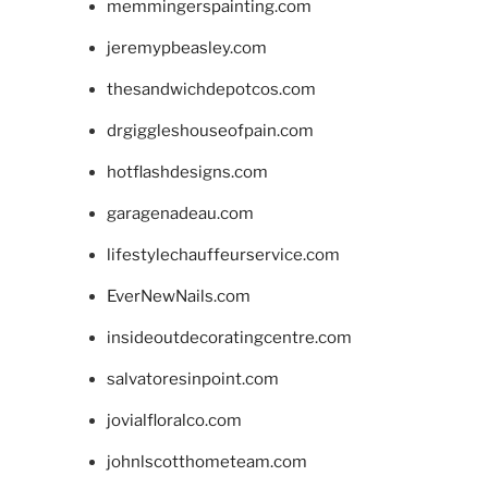
memmingerspainting.com
jeremypbeasley.com
thesandwichdepotcos.com
drgiggleshouseofpain.com
hotflashdesigns.com
garagenadeau.com
lifestylechauffeurservice.com
EverNewNails.com
insideoutdecoratingcentre.com
salvatoresinpoint.com
jovialfloralco.com
johnlscotthometeam.com