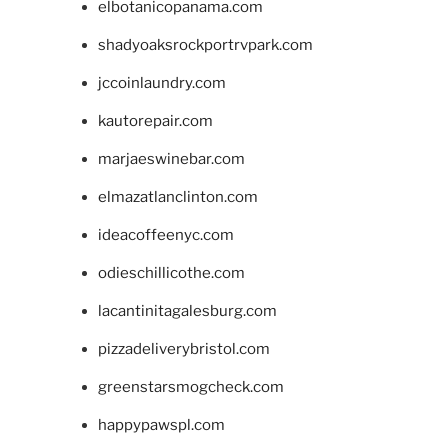
elbotanicopanama.com
shadyoaksrockportrvpark.com
jccoinlaundry.com
kautorepair.com
marjaeswinebar.com
elmazatlanclinton.com
ideacoffeenyc.com
odieschillicothe.com
lacantinitagalesburg.com
pizzadeliverybristol.com
greenstarsmogcheck.com
happypawspl.com