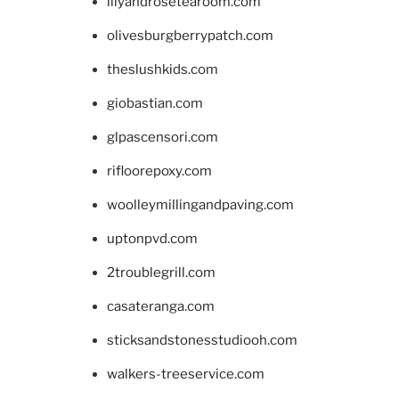
lilyandrosetearoom.com
olivesburgberrypatch.com
theslushkids.com
giobastian.com
glpascensori.com
rifloorepoxy.com
woolleymillingandpaving.com
uptonpvd.com
2troublegrill.com
casateranga.com
sticksandstonesstudiooh.com
walkers-treeservice.com