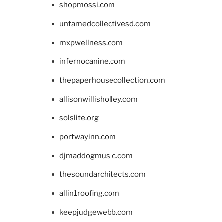
shopmossi.com
untamedcollectivesd.com
mxpwellness.com
infernocanine.com
thepaperhousecollection.com
allisonwillisholley.com
solslite.org
portwayinn.com
djmaddogmusic.com
thesoundarchitects.com
allin1roofing.com
keepjudgewebb.com