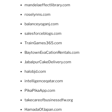
mandelaeffectlibrary.com
roselynns.com
balanceyoganj.com
salesforceblogs.com
TrainGames365.com
BaytownEvaCationRentals.com
JabalpurCakeDelivery.com
halobjd.com
intelligenceqatar.com
PikaPikaApp.com
takecareofbusinessdfw.org
HamadaOfJapan.com