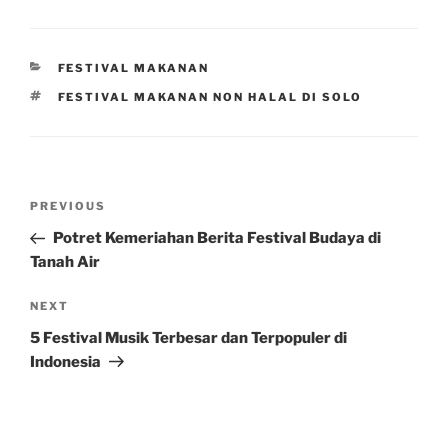
CATEGORIES
FESTIVAL MAKANAN
TAGS
FESTIVAL MAKANAN NON HALAL DI SOLO
Post
Previous
PREVIOUS
navigation
Post
Potret Kemeriahan Berita Festival Budaya di
Tanah Air
Next
NEXT
Post
5 Festival Musik Terbesar dan Terpopuler di
Indonesia