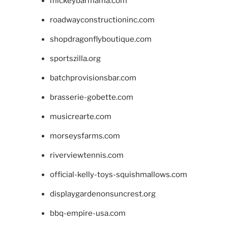
mickeybarmama.com
roadwayconstructioninc.com
shopdragonflyboutique.com
sportszilla.org
batchprovisionsbar.com
brasserie-gobette.com
musicrearte.com
morseysfarms.com
riverviewtennis.com
official-kelly-toys-squishmallows.com
displaygardenonsuncrest.org
bbq-empire-usa.com