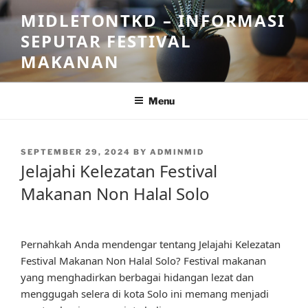
Skip
MIDLETONTKD – INFORMASI
to
SEPUTAR FESTIVAL
content
MAKANAN
Menu
POSTED
SEPTEMBER 29, 2024
BY
ADMINMID
ON
Jelajahi Kelezatan Festival
Makanan Non Halal Solo
Pernahkah Anda mendengar tentang Jelajahi Kelezatan
Festival Makanan Non Halal Solo? Festival makanan
yang menghadirkan berbagai hidangan lezat dan
menggugah selera di kota Solo ini memang menjadi