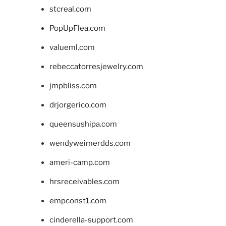
stcreal.com
PopUpFlea.com
valueml.com
rebeccatorresjewelry.com
jmpbliss.com
drjorgerico.com
queensushipa.com
wendyweimerdds.com
ameri-camp.com
hrsreceivables.com
empconst1.com
cinderella-support.com