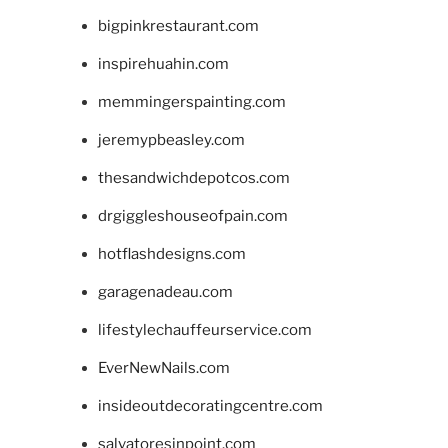
bigpinkrestaurant.com
inspirehuahin.com
memmingerspainting.com
jeremypbeasley.com
thesandwichdepotcos.com
drgiggleshouseofpain.com
hotflashdesigns.com
garagenadeau.com
lifestylechauffeurservice.com
EverNewNails.com
insideoutdecoratingcentre.com
salvatoresinpoint.com