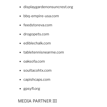
displaygardenonsuncrest.org
bbq-empire-usa.com
feedstoreva.com
drogopets.com
ediblechalk.com
tabletennisnearme.com
oaksofa.com
soultacohtx.com
capishcaps.com
gpsyfl.org
MEDIA PARTNER III