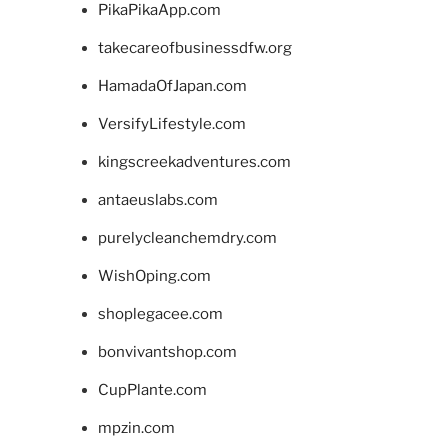
PikaPikaApp.com
takecareofbusinessdfw.org
HamadaOfJapan.com
VersifyLifestyle.com
kingscreekadventures.com
antaeuslabs.com
purelycleanchemdry.com
WishOping.com
shoplegacee.com
bonvivantshop.com
CupPlante.com
mpzin.com