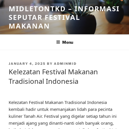
Skip
MIDLETONTKD – INFORMASI
to
SEPUTAR FESTIVAL
content
MAKANAN
Menu
POSTED
JANUARY 4, 2025
BY
ADMINMID
ON
Kelezatan Festival Makanan
Tradisional Indonesia
Kelezatan Festival Makanan Tradisional Indonesia
kembali hadir untuk memanjakan lidah para pecinta
kuliner Tanah Air. Festival yang digelar setiap tahun ini
menjadi ajang yang dinanti-nanti oleh banyak orang,