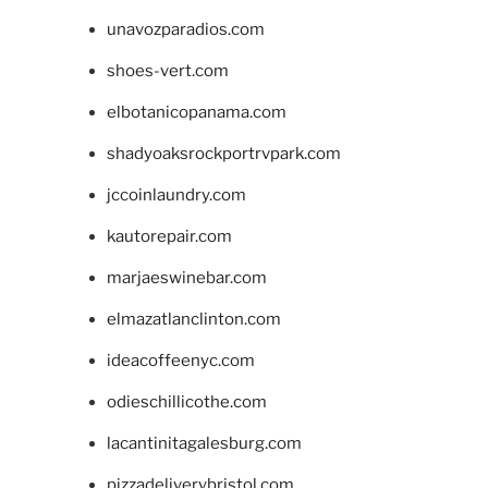
unavozparadios.com
shoes-vert.com
elbotanicopanama.com
shadyoaksrockportrvpark.com
jccoinlaundry.com
kautorepair.com
marjaeswinebar.com
elmazatlanclinton.com
ideacoffeenyc.com
odieschillicothe.com
lacantinitagalesburg.com
pizzadeliverybristol.com