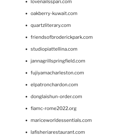
lovenailsspari.com
oakberry-kuwait.com
quartzliterary.com
friendsofbroderickpark.com
studiopiattellina.com
jannagrillspringfield.com
fujiyamacharleston.com
elpatronchardon.com
donglaishun-order.com
fiamc-rome2022.org
mariceworldessentials.com
lafisheriarestaurant.com