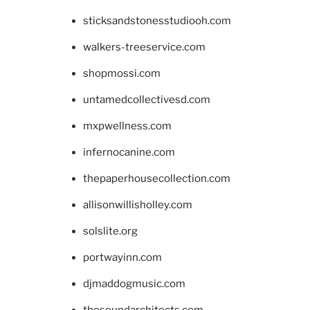
sticksandstonesstudiooh.com
walkers-treeservice.com
shopmossi.com
untamedcollectivesd.com
mxpwellness.com
infernocanine.com
thepaperhousecollection.com
allisonwillisholley.com
solslite.org
portwayinn.com
djmaddogmusic.com
thesoundarchitects.com