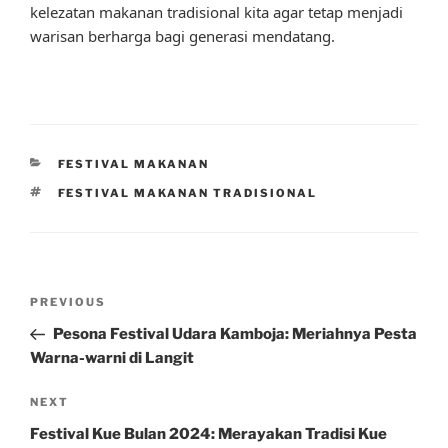
kelezatan makanan tradisional kita agar tetap menjadi
warisan berharga bagi generasi mendatang.
CATEGORIES
FESTIVAL MAKANAN
TAGS
FESTIVAL MAKANAN TRADISIONAL
Post
Previous
PREVIOUS
navigation
Post
Pesona Festival Udara Kamboja: Meriahnya Pesta
Warna-warni di Langit
Next
NEXT
Post
Festival Kue Bulan 2024: Merayakan Tradisi Kue