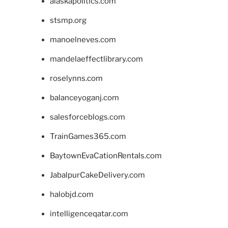
alaskapolitics.com
stsmp.org
manoelneves.com
mandelaeffectlibrary.com
roselynns.com
balanceyoganj.com
salesforceblogs.com
TrainGames365.com
BaytownEvaCationRentals.com
JabalpurCakeDelivery.com
halobjd.com
intelligenceqatar.com