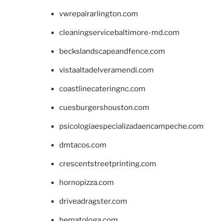
vwrepairarlington.com
cleaningservicebaltimore-md.com
beckslandscapeandfence.com
vistaaltadelveramendi.com
coastlinecateringnc.com
cuesburgershouston.com
psicologiaespecializadaencampeche.com
dmtacos.com
crescentstreetprinting.com
hornopizza.com
driveadragster.com
hematologa.com