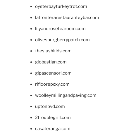
oysterbayturkeytrot.com
lafronterarestauranteybar.com
lilyandrosetearoom.com
olivesburgberrypatch.com
theslushkids.com
giobastian.com
glpascensori.com
rifloorepoxy.com
woolleymillingandpaving.com
uptonpvd.com
2troublegrill.com
casateranga.com