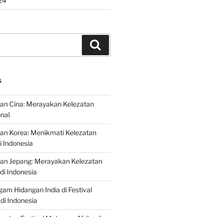
24
Search
S
an Cina: Merayakan Kelezatan
onal
an Korea: Menikmati Kelezatan
i Indonesia
nan Jepang: Merayakan Kelezatan
di Indonesia
gam Hidangan India di Festival
di Indonesia