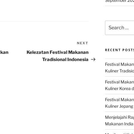
September 20
Search
for:
NEXT
Next
RECENT POST
Post
akan
Kelezatan Festival Makanan
Tradisional Indonesia
Festival Makan
Kuliner Tradisi
Festival Makan
Kuliner Korea d
Festival Maka
Kuliner Jepang 
Menjelajahi Ra
Makanan India 