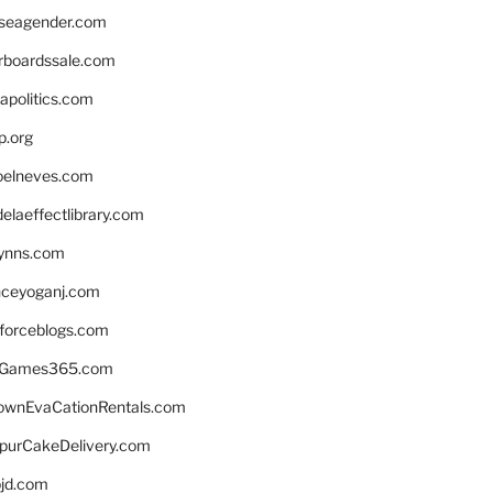
seagender.com
rboardssale.com
apolitics.com
p.org
elneves.com
laeffectlibrary.com
lynns.com
nceyoganj.com
sforceblogs.com
nGames365.com
ownEvaCationRentals.com
lpurCakeDelivery.com
bjd.com