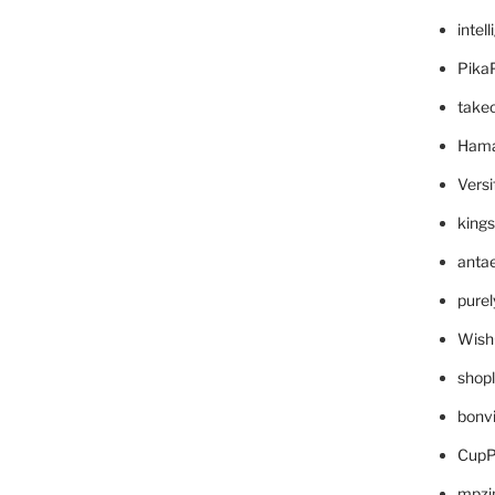
intel
Pika
take
Hama
Versi
king
anta
pure
Wish
shop
bonv
CupP
mpzi