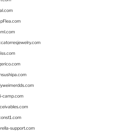
eal.com
pFlea.com
eml.com
ccatorresjewelry.com
liss.com
gerico.com
nsushipa.com
yweimerdds.com
i-camp.com
eceivables.com
onst1.com
rella-support.com