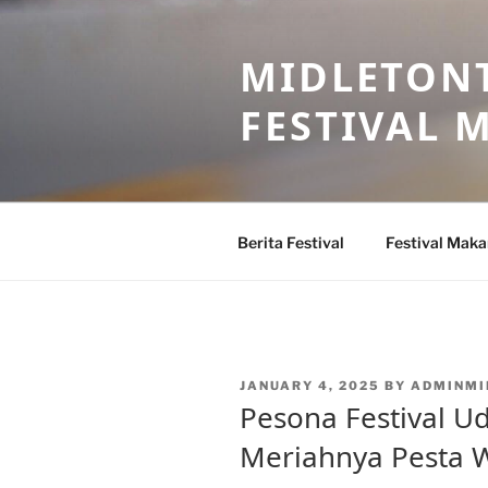
Skip
to
MIDLETONT
content
FESTIVAL
Berita Festival
Festival Mak
POSTED
JANUARY 4, 2025
BY
ADMINMI
ON
Pesona Festival U
Meriahnya Pesta W