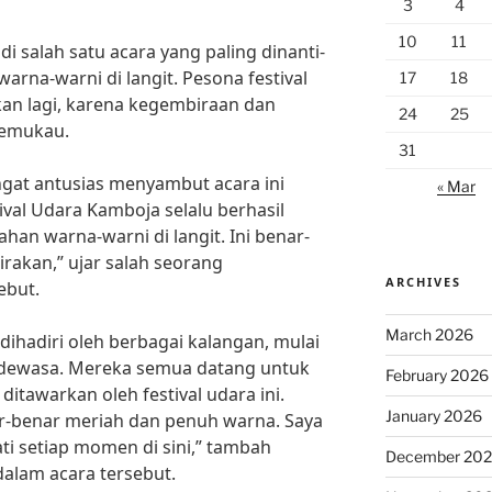
3
4
10
11
i salah satu acara yang paling dinanti-
warna-warni di langit. Pesona festival
17
18
kan lagi, karena kegembiraan dan
24
25
memukau.
31
gat antusias menyambut acara ini
« Mar
ival Udara Kamboja selalu berhasil
n warna-warni di langit. Ini benar-
akan,” ujar salah seorang
ARCHIVES
ebut.
March 2026
a dihadiri oleh berbagai kalangan, mulai
 dewasa. Mereka semua datang untuk
February 2026
tawarkan oleh festival udara ini.
January 2026
ar-benar meriah dan penuh warna. Saya
i setiap momen di sini,” tambah
December 20
dalam acara tersebut.