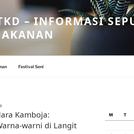
KD – INFORMASI SEP
 MAKANAN
anan
Festival Seni
D
dara Kamboja:
M
T
arna-warni di Langit