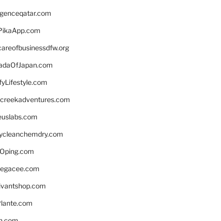
ligenceqatar.com
PikaApp.com
careofbusinessdfw.org
daOfJapan.com
fyLifestyle.com
screekadventures.com
euslabs.com
lycleanchemdry.com
Oping.com
legacee.com
ivantshop.com
lante.com
n.com