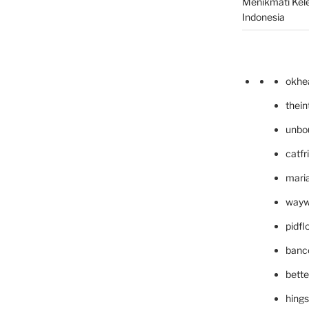
Menikmati Kele
Indonesia
okhe
thei
unbo
catfr
maria
wayw
pidf
banc
bett
hing