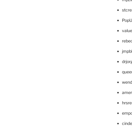
stcr
PopU
valu
rebe
jmpb
drjor
quee
wend
amer
hrsr
empc
cinde