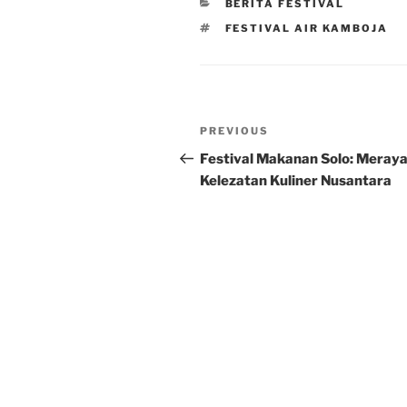
CATEGORIES
BERITA FESTIVAL
TAGS
FESTIVAL AIR KAMBOJA
Post
Previous
PREVIOUS
navigation
Post
Festival Makanan Solo: Meray
Kelezatan Kuliner Nusantara