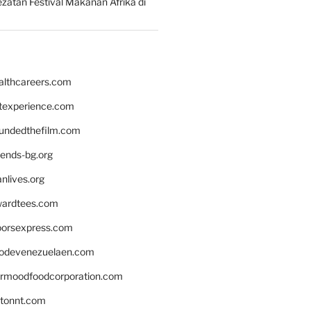
zatan Festival Makanan Afrika di
althcareers.com
ntexperience.com
undedthefilm.com
iends-bg.org
nlives.org
ardtees.com
loorsexpress.com
odevenezuelaen.com
ermoodfoodcorporation.com
stonnt.com