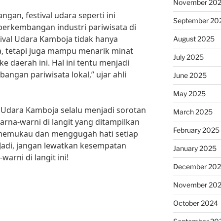
November 20
gan, festival udara seperti ini
September 20
 perkembangan industri pariwisata di
tival Udara Kamboja tidak hanya
August 2025
a, tetapi juga mampu menarik minat
July 2025
 daerah ini. Hal ini tentu menjadi
angan pariwisata lokal,” ujar ahli
June 2025
May 2025
l Udara Kamboja selalu menjadi sorotan
March 2025
rna-warni di langit yang ditampilkan
February 2025
 memukau dan menggugah hati setiap
Jadi, jangan lewatkan kesempatan
January 2025
arni di langit ini!
December 20
November 20
October 2024