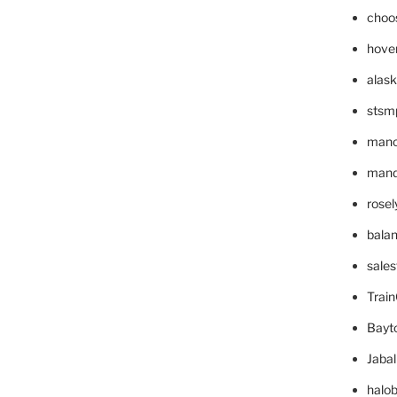
choo
hove
alask
stsm
mano
mande
rose
bala
sale
Trai
Bayt
Jaba
halo