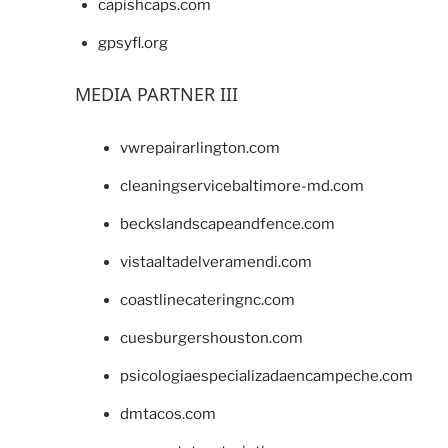
capishcaps.com
gpsyfl.org
MEDIA PARTNER III
vwrepairarlington.com
cleaningservicebaltimore-md.com
beckslandscapeandfence.com
vistaaltadelveramendi.com
coastlinecateringnc.com
cuesburgershouston.com
psicologiaespecializadaencampeche.com
dmtacos.com