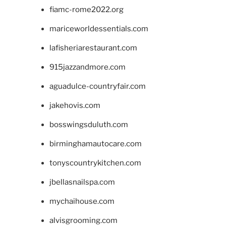
fiamc-rome2022.org
mariceworldessentials.com
lafisheriarestaurant.com
915jazzandmore.com
aguadulce-countryfair.com
jakehovis.com
bosswingsduluth.com
birminghamautocare.com
tonyscountrykitchen.com
jbellasnailspa.com
mychaihouse.com
alvisgrooming.com