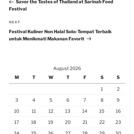
Post
Savor the Tastes of Thailand at Sarinah Food
Festival
Next
NEXT
Post
Festival Kuliner Non Halal Solo: Tempat Terbaik
untuk Menikmati Makanan Favorit
August 2026
M
T
W
T
F
S
S
1
2
3
4
5
6
7
8
9
10
11
12
13
14
15
16
17
18
19
20
21
22
23
24
25
26
27
28
29
30