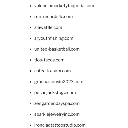
valenciamarketytaqueria.com
reefrecordsllc.com
alawaffle.com
aryouthfishing.com
united-basketball.com
tios-tacos.com
cafecito-satx.com
graduacionviu2023.com
pecanjackstogo.com
zengardendayspa.com
sparklejewelryinc.com
ironcladtattoostudio.com