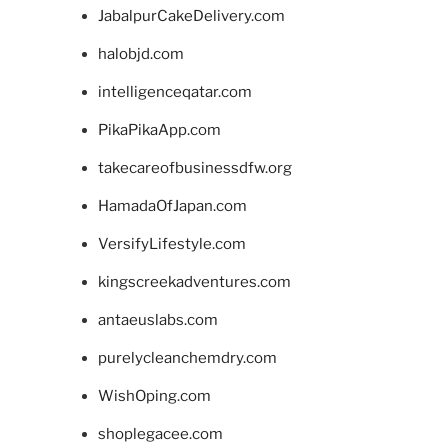
JabalpurCakeDelivery.com
halobjd.com
intelligenceqatar.com
PikaPikaApp.com
takecareofbusinessdfw.org
HamadaOfJapan.com
VersifyLifestyle.com
kingscreekadventures.com
antaeuslabs.com
purelycleanchemdry.com
WishOping.com
shoplegacee.com