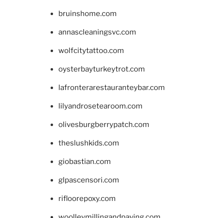
bruinshome.com
annascleaningsvc.com
wolfcitytattoo.com
oysterbayturkeytrot.com
lafronterarestauranteybar.com
lilyandrosetearoom.com
olivesburgberrypatch.com
theslushkids.com
giobastian.com
glpascensori.com
rifloorepoxy.com
woolleymillingandpaving.com