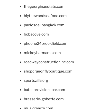
thegeorginaestate.com
blythewoodseafood.com
paolosdelibangkok.com
bobacove.com
phoone24brookfield.com
mickeybarmama.com
roadwayconstructioninc.com
shopdragonflyboutique.com
sportszilla.org
batchprovisionsbar.com
brasserie-gobette.com
musicrearte.com