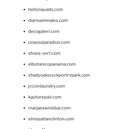
hellonquads.com
diarioanimales.com
decogaleri.com
unavozparadios.com
shoes-vert.com
elbotanicopanama.com
shadyoaksrockportrvpark.com
jccoinlaundry.com
kautorepair.com
marjaeswinebar.com
elmazatlanclinton.com