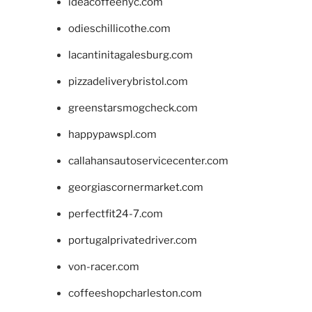
ideacoffeenyc.com
odieschillicothe.com
lacantinitagalesburg.com
pizzadeliverybristol.com
greenstarsmogcheck.com
happypawspl.com
callahansautoservicecenter.com
georgiascornermarket.com
perfectfit24-7.com
portugalprivatedriver.com
von-racer.com
coffeeshopcharleston.com