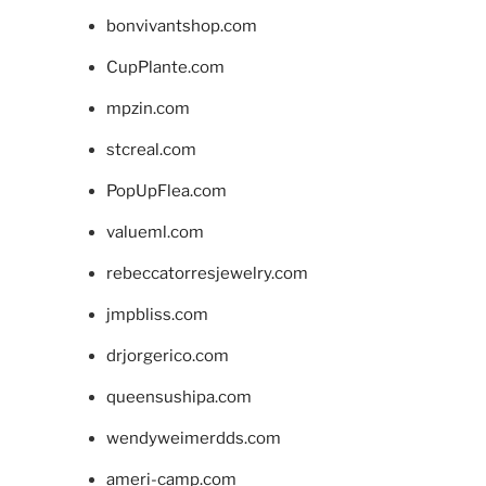
bonvivantshop.com
CupPlante.com
mpzin.com
stcreal.com
PopUpFlea.com
valueml.com
rebeccatorresjewelry.com
jmpbliss.com
drjorgerico.com
queensushipa.com
wendyweimerdds.com
ameri-camp.com