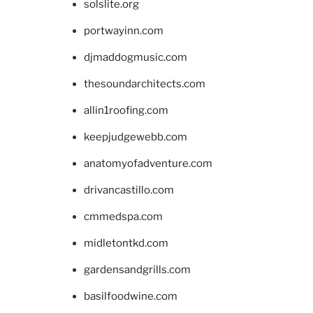
solslite.org
portwayinn.com
djmaddogmusic.com
thesoundarchitects.com
allin1roofing.com
keepjudgewebb.com
anatomyofadventure.com
drivancastillo.com
cmmedspa.com
midletontkd.com
gardensandgrills.com
basilfoodwine.com