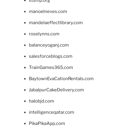
stsmp.org
manoelneves.com
mandelaeffectlibrary.com
roselynns.com
balanceyoganj.com
salesforceblogs.com
TrainGames365.com
BaytownEvaCationRentals.com
JabalpurCakeDelivery.com
halobjd.com
intelligenceqatar.com
PikaPikaApp.com