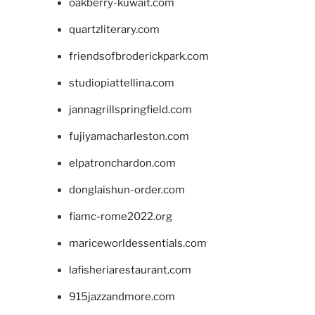
oakberry-kuwait.com
quartzliterary.com
friendsofbroderickpark.com
studiopiattellina.com
jannagrillspringfield.com
fujiyamacharleston.com
elpatronchardon.com
donglaishun-order.com
fiamc-rome2022.org
mariceworldessentials.com
lafisheriarestaurant.com
915jazzandmore.com