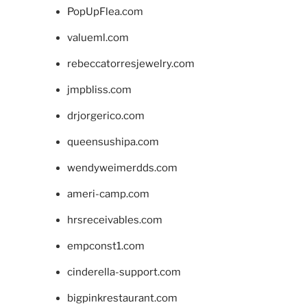
PopUpFlea.com
valueml.com
rebeccatorresjewelry.com
jmpbliss.com
drjorgerico.com
queensushipa.com
wendyweimerdds.com
ameri-camp.com
hrsreceivables.com
empconst1.com
cinderella-support.com
bigpinkrestaurant.com