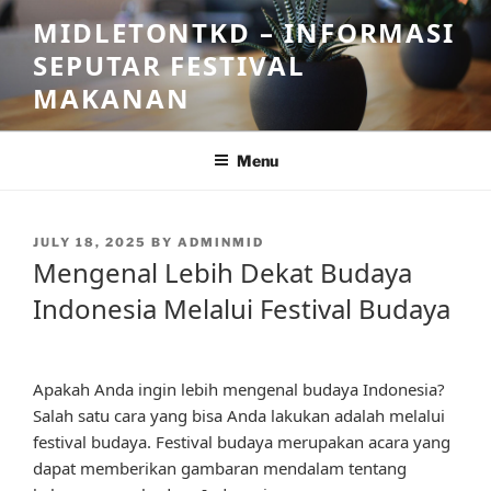
Skip
MIDLETONTKD – INFORMASI
to
SEPUTAR FESTIVAL
content
MAKANAN
Menu
POSTED
JULY 18, 2025
BY
ADMINMID
ON
Mengenal Lebih Dekat Budaya
Indonesia Melalui Festival Budaya
Apakah Anda ingin lebih mengenal budaya Indonesia?
Salah satu cara yang bisa Anda lakukan adalah melalui
festival budaya. Festival budaya merupakan acara yang
dapat memberikan gambaran mendalam tentang