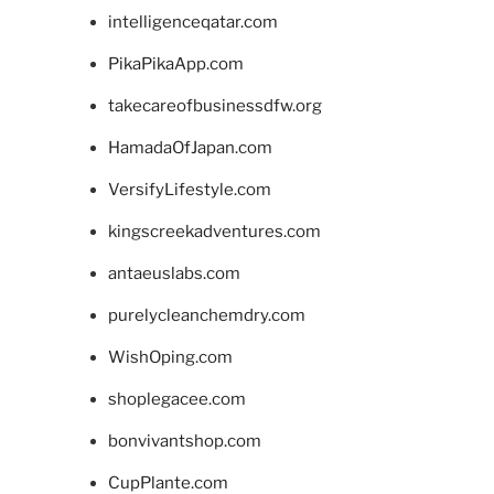
intelligenceqatar.com
PikaPikaApp.com
takecareofbusinessdfw.org
HamadaOfJapan.com
VersifyLifestyle.com
kingscreekadventures.com
antaeuslabs.com
purelycleanchemdry.com
WishOping.com
shoplegacee.com
bonvivantshop.com
CupPlante.com