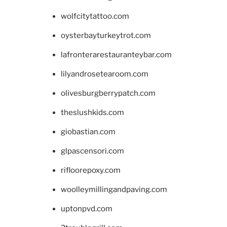
wolfcitytattoo.com
oysterbayturkeytrot.com
lafronterarestauranteybar.com
lilyandrosetearoom.com
olivesburgberrypatch.com
theslushkids.com
giobastian.com
glpascensori.com
rifloorepoxy.com
woolleymillingandpaving.com
uptonpvd.com