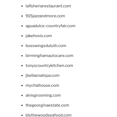
lafisheriarestaurant.com
915jazzandmore.com
aguadulce-countryfair.com
jakehovis.com
bosswingsduluth.com
birminghamautocare.com
tonyscountrykitchen.com
jbellasnailspa.com
mychaihouse.com
alvisgrooming.com
thegeorginaestate.com
blythewoodseafood.com