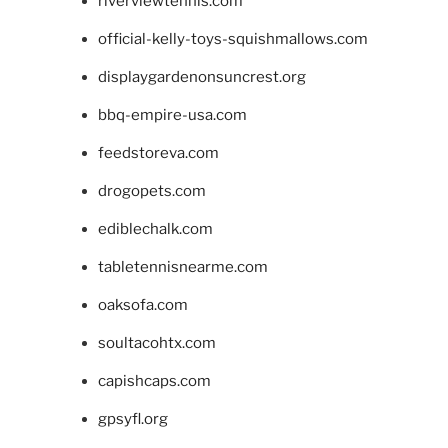
riverviewtennis.com
official-kelly-toys-squishmallows.com
displaygardenonsuncrest.org
bbq-empire-usa.com
feedstoreva.com
drogopets.com
ediblechalk.com
tabletennisnearme.com
oaksofa.com
soultacohtx.com
capishcaps.com
gpsyfl.org