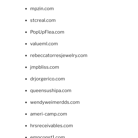
mpzin.com
stcreal.com
PopUpFlea.com
valueml.com
rebeccatorresjewelry.com
jmpbliss.com
drjorgerico.com
queensushipa.com
wendyweimerdds.com
ameri-camp.com
hrsreceivables.com
empconst1.com