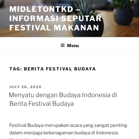
Skip
MIDLETONTKD –
to
INFORMASI SEPUTAR
content
FESTIVAL MAKANAN
Menu
TAG:
BERITA FESTIVAL BUDAYA
POSTED
JULY 26, 2025
ON
Menyatu dengan Budaya Indonesia di
Berita Festival Budaya
Festival Budaya merupakan acara yang sangat penting
dalam menjaga keberagaman budaya di Indonesia.