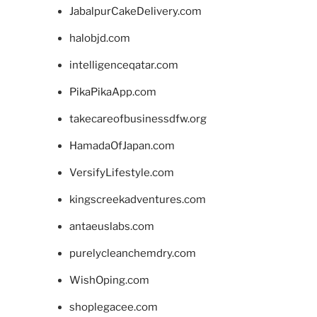
JabalpurCakeDelivery.com
halobjd.com
intelligenceqatar.com
PikaPikaApp.com
takecareofbusinessdfw.org
HamadaOfJapan.com
VersifyLifestyle.com
kingscreekadventures.com
antaeuslabs.com
purelycleanchemdry.com
WishOping.com
shoplegacee.com