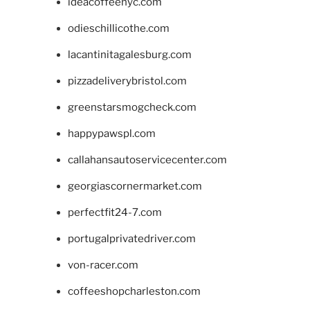
ideacoffeenyc.com
odieschillicothe.com
lacantinitagalesburg.com
pizzadeliverybristol.com
greenstarsmogcheck.com
happypawspl.com
callahansautoservicecenter.com
georgiascornermarket.com
perfectfit24-7.com
portugalprivatedriver.com
von-racer.com
coffeeshopcharleston.com