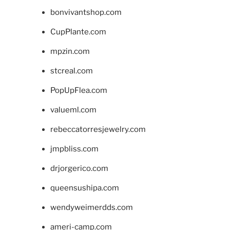
bonvivantshop.com
CupPlante.com
mpzin.com
stcreal.com
PopUpFlea.com
valueml.com
rebeccatorresjewelry.com
jmpbliss.com
drjorgerico.com
queensushipa.com
wendyweimerdds.com
ameri-camp.com