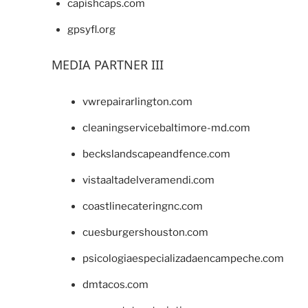
capishcaps.com
gpsyfl.org
MEDIA PARTNER III
vwrepairarlington.com
cleaningservicebaltimore-md.com
beckslandscapeandfence.com
vistaaltadelveramendi.com
coastlinecateringnc.com
cuesburgershouston.com
psicologiaespecializadaencampeche.com
dmtacos.com