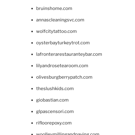
bruinshome.com
annascleaningsvc.com
wolfcitytattoo.com
oysterbayturkeytrot.com
lafronterarestauranteybar.com
lilyandrosetearoom.com
olivesburgberrypatch.com
theslushkids.com
giobastian.com
glpascensori.com
rifloorepoxy.com
woolleymillingandpaving.com