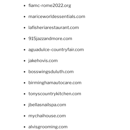
fiamc-rome2022.org
mariceworldessentials.com
lafisheriarestaurant.com
915jazzandmore.com
aguadulce-countryfair.com
jakehovis.com
bosswingsduluth.com
birminghamautocare.com
tonyscountrykitchen.com
jbellasnailspa.com
mychaihouse.com
alvisgrooming.com