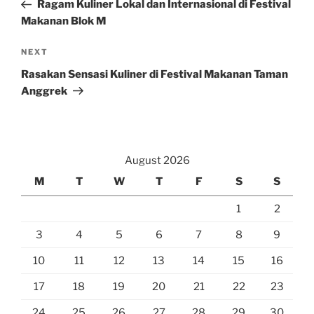
Post
Ragam Kuliner Lokal dan Internasional di Festival
Makanan Blok M
Next
NEXT
Post
Rasakan Sensasi Kuliner di Festival Makanan Taman
Anggrek
August 2026
M
T
W
T
F
S
S
1
2
3
4
5
6
7
8
9
10
11
12
13
14
15
16
17
18
19
20
21
22
23
24
25
26
27
28
29
30