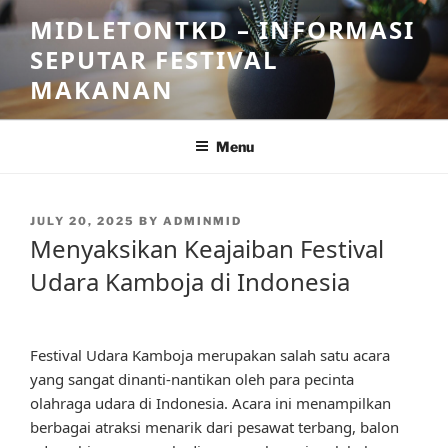
Skip
MIDLETONTKD – INFORMASI
to
SEPUTAR FESTIVAL
content
MAKANAN
Menu
POSTED
JULY 20, 2025
BY
ADMINMID
ON
Menyaksikan Keajaiban Festival
Udara Kamboja di Indonesia
Festival Udara Kamboja merupakan salah satu acara
yang sangat dinanti-nantikan oleh para pecinta
olahraga udara di Indonesia. Acara ini menampilkan
berbagai atraksi menarik dari pesawat terbang, balon