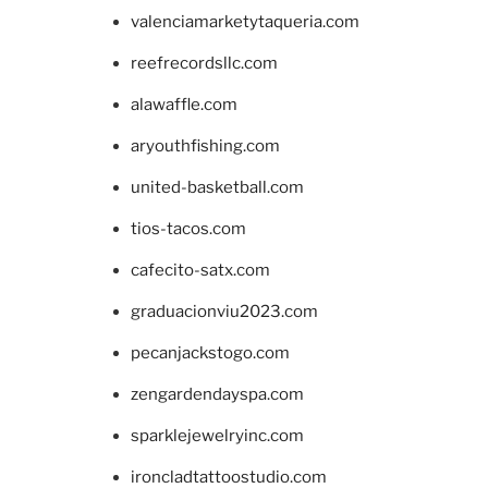
valenciamarketytaqueria.com
reefrecordsllc.com
alawaffle.com
aryouthfishing.com
united-basketball.com
tios-tacos.com
cafecito-satx.com
graduacionviu2023.com
pecanjackstogo.com
zengardendayspa.com
sparklejewelryinc.com
ironcladtattoostudio.com