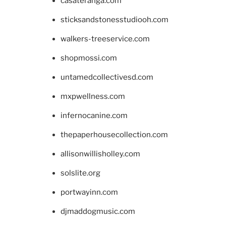
casateranga.com
sticksandstonesstudiooh.com
walkers-treeservice.com
shopmossi.com
untamedcollectivesd.com
mxpwellness.com
infernocanine.com
thepaperhousecollection.com
allisonwillisholley.com
solslite.org
portwayinn.com
djmaddogmusic.com