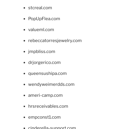
stcreal.com
PopUpFlea.com
valueml.com
rebeccatorresjewelry.com
jmpbliss.com
drjorgerico.com
queensushipa.com
wendyweimerdds.com
ameri-camp.com
hrsreceivables.com
empconst1.com
cinderella-support.com