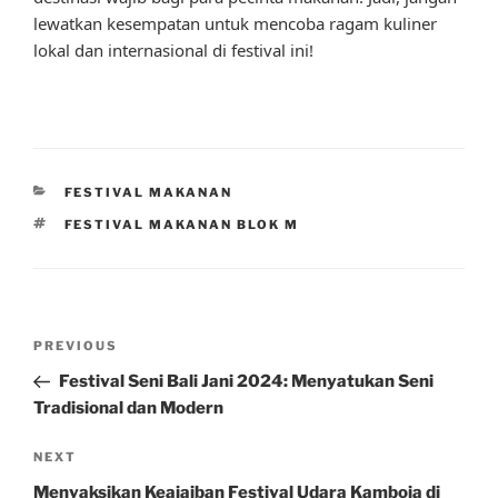
lewatkan kesempatan untuk mencoba ragam kuliner
lokal dan internasional di festival ini!
CATEGORIES
FESTIVAL MAKANAN
TAGS
FESTIVAL MAKANAN BLOK M
Post
Previous
PREVIOUS
navigation
Post
Festival Seni Bali Jani 2024: Menyatukan Seni
Tradisional dan Modern
Next
NEXT
Post
Menyaksikan Keajaiban Festival Udara Kamboja di