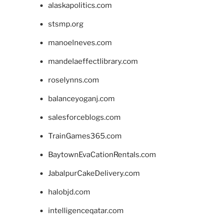
alaskapolitics.com
stsmp.org
manoelneves.com
mandelaeffectlibrary.com
roselynns.com
balanceyoganj.com
salesforceblogs.com
TrainGames365.com
BaytownEvaCationRentals.com
JabalpurCakeDelivery.com
halobjd.com
intelligenceqatar.com