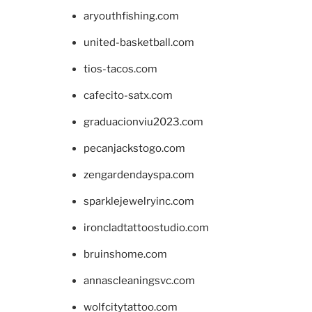
aryouthfishing.com
united-basketball.com
tios-tacos.com
cafecito-satx.com
graduacionviu2023.com
pecanjackstogo.com
zengardendayspa.com
sparklejewelryinc.com
ironcladtattoostudio.com
bruinshome.com
annascleaningsvc.com
wolfcitytattoo.com