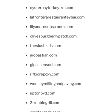
oysterbayturkeytrot.com
lafronterarestauranteybar.com
lilyandrosetearoom.com
olivesburgberrypatch.com
theslushkids.com
giobastian.com
glpascensori.com
rifloorepoxy.com
woolleymillingandpaving.com
uptonpvd.com
2troublegrill.com