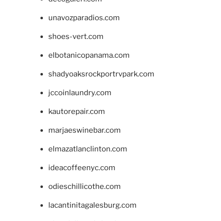
unavozparadios.com
shoes-vert.com
elbotanicopanama.com
shadyoaksrockportrvpark.com
jccoinlaundry.com
kautorepair.com
marjaeswinebar.com
elmazatlanclinton.com
ideacoffeenyc.com
odieschillicothe.com
lacantinitagalesburg.com