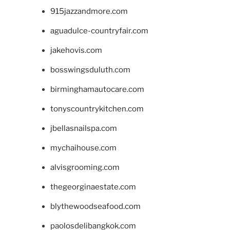
915jazzandmore.com
aguadulce-countryfair.com
jakehovis.com
bosswingsduluth.com
birminghamautocare.com
tonyscountrykitchen.com
jbellasnailspa.com
mychaihouse.com
alvisgrooming.com
thegeorginaestate.com
blythewoodseafood.com
paolosdelibangkok.com