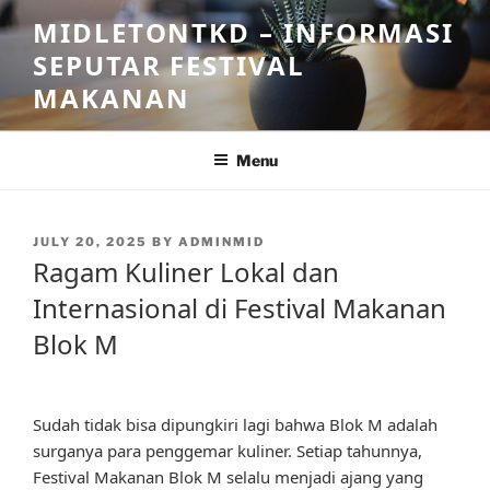
Skip
MIDLETONTKD – INFORMASI
to
SEPUTAR FESTIVAL
content
MAKANAN
Menu
POSTED
JULY 20, 2025
BY
ADMINMID
ON
Ragam Kuliner Lokal dan
Internasional di Festival Makanan
Blok M
Sudah tidak bisa dipungkiri lagi bahwa Blok M adalah
surganya para penggemar kuliner. Setiap tahunnya,
Festival Makanan Blok M selalu menjadi ajang yang