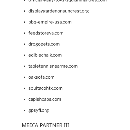
official-kelly-toys-squishmallows.com
displaygardenonsuncrest.org
bbq-empire-usa.com
feedstoreva.com
drogopets.com
ediblechalk.com
tabletennisnearme.com
oaksofa.com
soultacohtx.com
capishcaps.com
gpsyfl.org
MEDIA PARTNER III