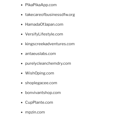
PikaPikaApp.com
takecareofbusinessdfw.org
HamadaOfJapan.com
VersifyLifestyle.com
kingscreekadventures.com
antaeuslabs.com
purelycleanchemdry.com
WishOping.com
shoplegacee.com
bonvivantshop.com
CupPlante.com
mpzin.com