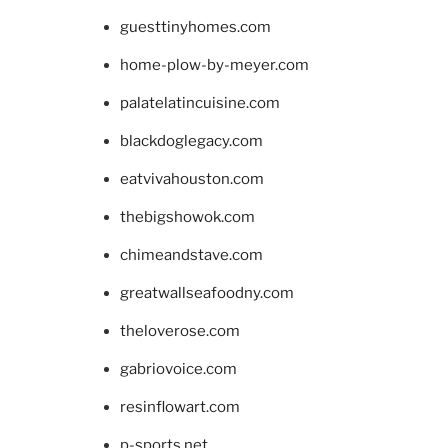
guesttinyhomes.com
home-plow-by-meyer.com
palatelatincuisine.com
blackdoglegacy.com
eatvivahouston.com
thebigshowok.com
chimeandstave.com
greatwallseafoodny.com
theloverose.com
gabriovoice.com
resinflowart.com
p-sports.net