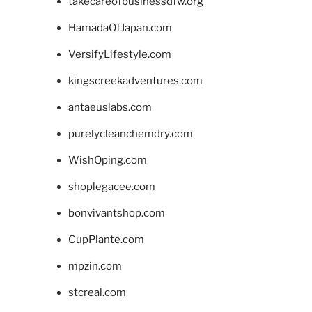
takecareofbusinessdfw.org
HamadaOfJapan.com
VersifyLifestyle.com
kingscreekadventures.com
antaeuslabs.com
purelycleanchemdry.com
WishOping.com
shoplegacee.com
bonvivantshop.com
CupPlante.com
mpzin.com
stcreal.com