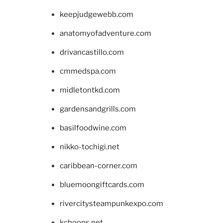
keepjudgewebb.com
anatomyofadventure.com
drivancastillo.com
cmmedspa.com
midletontkd.com
gardensandgrills.com
basilfoodwine.com
nikko-tochigi.net
caribbean-corner.com
bluemoongiftcards.com
rivercitysteampunkexpo.com
kchoops.net