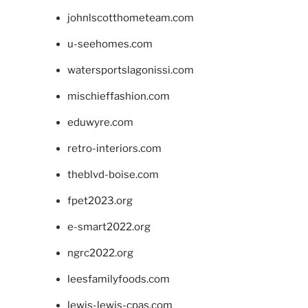
johnlscotthometeam.com
u-seehomes.com
watersportslagonissi.com
mischieffashion.com
eduwyre.com
retro-interiors.com
theblvd-boise.com
fpet2023.org
e-smart2022.org
ngrc2022.org
leesfamilyfoods.com
lewis-lewis-cpas.com