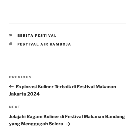
CATEGORIES
BERITA FESTIVAL
TAGS
FESTIVAL AIR KAMBOJA
Post
Previous
PREVIOUS
navigation
Post
Explorasi Kuliner Terbaik di Festival Makanan
Jakarta 2024
Next
NEXT
Post
Jelajahi Ragam Kuliner di Festival Makanan Bandung
yang Menggugah Selera