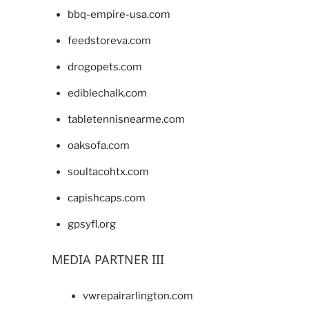
bbq-empire-usa.com
feedstoreva.com
drogopets.com
ediblechalk.com
tabletennisnearme.com
oaksofa.com
soultacohtx.com
capishcaps.com
gpsyfl.org
MEDIA PARTNER III
vwrepairarlington.com