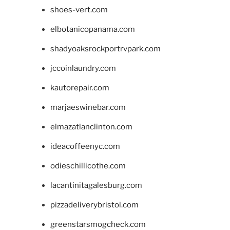
shoes-vert.com
elbotanicopanama.com
shadyoaksrockportrvpark.com
jccoinlaundry.com
kautorepair.com
marjaeswinebar.com
elmazatlanclinton.com
ideacoffeenyc.com
odieschillicothe.com
lacantinitagalesburg.com
pizzadeliverybristol.com
greenstarsmogcheck.com