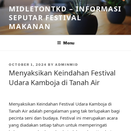
Skip
MIDLETONTKD – INFORMASI
to
SEPUTAR FESTIVAL
content
MAKANAN
Menu
POSTED
OCTOBER 1, 2024
BY
ADMINMID
ON
Menyaksikan Keindahan Festival
Udara Kamboja di Tanah Air
Menyaksikan Keindahan Festival Udara Kamboja di
Tanah Air adalah pengalaman yang tak terlupakan bagi
pecinta seni dan budaya. Festival ini merupakan acara
yang diadakan setiap tahun untuk memperingati