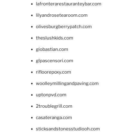
lafronterarestauranteybar.com
lilyandrosetearoom.com
olivesburgberrypatch.com
theslushkids.com
giobastian.com
glpascensori.com
rifloorepoxy.com
woolleymillingandpaving.com
uptonpvd.com
2troublegrill.com
casateranga.com
sticksandstonesstudiooh.com