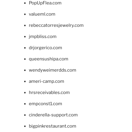
PopUpFlea.com
valueml.com
rebeccatorresjewelry.com
jmpbliss.com
drjorgerico.com
queensushipa.com
wendyweimerdds.com
ameri-camp.com
hrsreceivables.com
empconst1.com
cinderella-support.com
bigpinkrestaurant.com