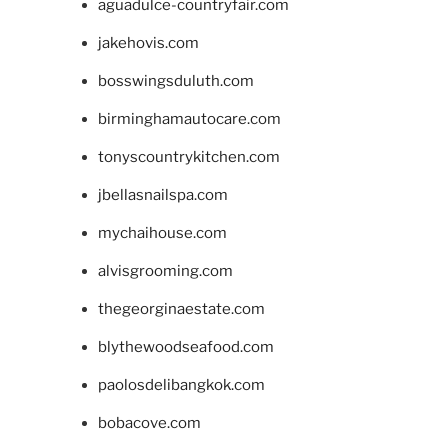
aguadulce-countryfair.com
jakehovis.com
bosswingsduluth.com
birminghamautocare.com
tonyscountrykitchen.com
jbellasnailspa.com
mychaihouse.com
alvisgrooming.com
thegeorginaestate.com
blythewoodseafood.com
paolosdelibangkok.com
bobacove.com