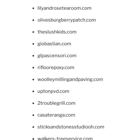
lilyandrosetearoom.com
olivesburgberrypatch.com
theslushkids.com
giobastian.com
glpascensori.com
rifloorepoxy.com
woolleymillingandpaving.com
uptonpvd.com
2troublegrill.com
casateranga.com
sticksandstonesstudiooh.com
walkers-treeservice.com