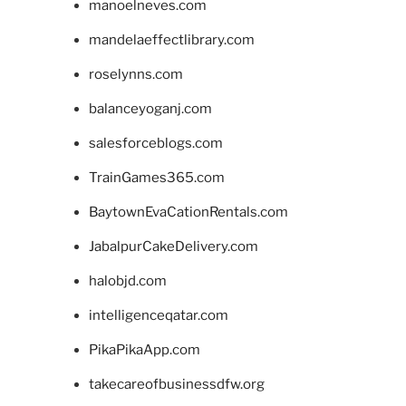
manoelneves.com
mandelaeffectlibrary.com
roselynns.com
balanceyoganj.com
salesforceblogs.com
TrainGames365.com
BaytownEvaCationRentals.com
JabalpurCakeDelivery.com
halobjd.com
intelligenceqatar.com
PikaPikaApp.com
takecareofbusinessdfw.org