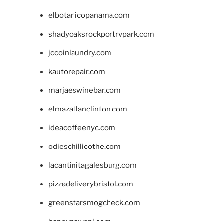
elbotanicopanama.com
shadyoaksrockportrvpark.com
jccoinlaundry.com
kautorepair.com
marjaeswinebar.com
elmazatlanclinton.com
ideacoffeenyc.com
odieschillicothe.com
lacantinitagalesburg.com
pizzadeliverybristol.com
greenstarsmogcheck.com