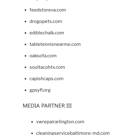
feedstoreva.com
drogopets.com
ediblechalk.com
tabletennisnearme.com
oaksofa.com
soultacohtx.com
capishcaps.com
gpsyfl.org
MEDIA PARTNER III
vwrepairarlington.com
cleaningservicebaltimore-md.com