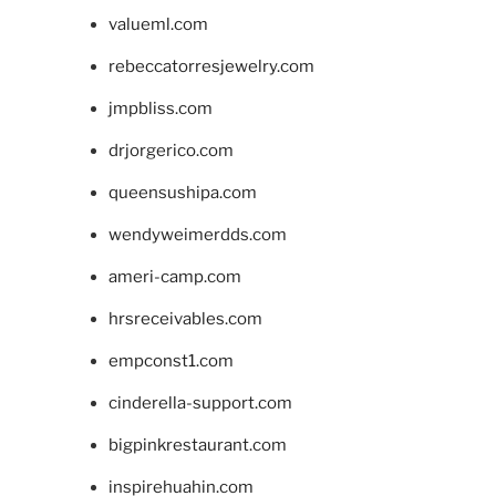
valueml.com
rebeccatorresjewelry.com
jmpbliss.com
drjorgerico.com
queensushipa.com
wendyweimerdds.com
ameri-camp.com
hrsreceivables.com
empconst1.com
cinderella-support.com
bigpinkrestaurant.com
inspirehuahin.com