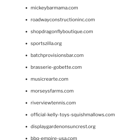
mickeybarmama.com
roadwayconstructioninc.com
shopdragonflyboutique.com
sportszilla.org
batchprovisionsbar.com
brasserie-gobette.com
musicrearte.com
morseysfarms.com
riverviewtennis.com
official-kelly-toys-squishmallows.com
displaygardenonsuncrest.org
bbq-empire-usa.com