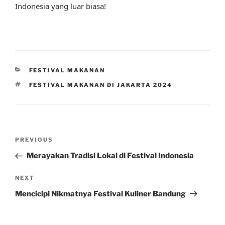
Indonesia yang luar biasa!
CATEGORIES
FESTIVAL MAKANAN
TAGS
FESTIVAL MAKANAN DI JAKARTA 2024
Post
Previous
PREVIOUS
navigation
Post
Merayakan Tradisi Lokal di Festival Indonesia
Next
NEXT
Post
Mencicipi Nikmatnya Festival Kuliner Bandung