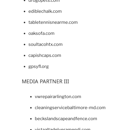
drogopets.com
ediblechalk.com
tabletennisnearme.com
oaksofa.com
soultacohtx.com
capishcaps.com
gpsyfl.org
MEDIA PARTNER III
vwrepairarlington.com
cleaningservicebaltimore-md.com
beckslandscapeandfence.com
vistaaltadelveramendi.com