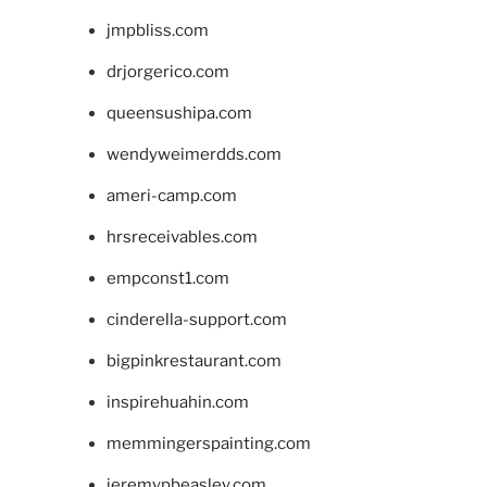
jmpbliss.com
drjorgerico.com
queensushipa.com
wendyweimerdds.com
ameri-camp.com
hrsreceivables.com
empconst1.com
cinderella-support.com
bigpinkrestaurant.com
inspirehuahin.com
memmingerspainting.com
jeremypbeasley.com