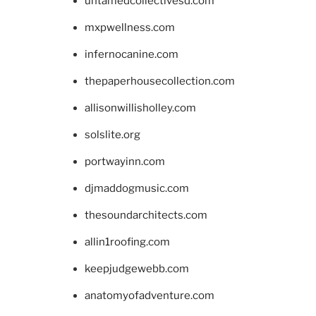
untamedcollectivesd.com
mxpwellness.com
infernocanine.com
thepaperhousecollection.com
allisonwillisholley.com
solslite.org
portwayinn.com
djmaddogmusic.com
thesoundarchitects.com
allin1roofing.com
keepjudgewebb.com
anatomyofadventure.com