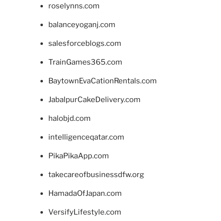
roselynns.com
balanceyoganj.com
salesforceblogs.com
TrainGames365.com
BaytownEvaCationRentals.com
JabalpurCakeDelivery.com
halobjd.com
intelligenceqatar.com
PikaPikaApp.com
takecareofbusinessdfw.org
HamadaOfJapan.com
VersifyLifestyle.com