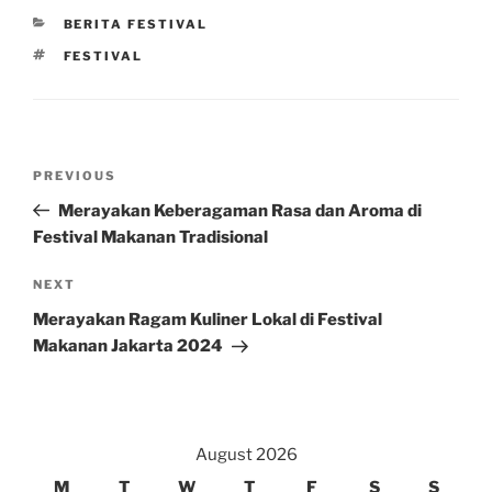
CATEGORIES
BERITA FESTIVAL
TAGS
FESTIVAL
Post
Previous
PREVIOUS
navigation
Post
Merayakan Keberagaman Rasa dan Aroma di
Festival Makanan Tradisional
Next
NEXT
Post
Merayakan Ragam Kuliner Lokal di Festival
Makanan Jakarta 2024
August 2026
M
T
W
T
F
S
S