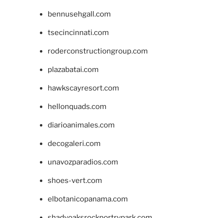
bennusehgall.com
tsecincinnati.com
roderconstructiongroup.com
plazabatai.com
hawkscayresort.com
hellonquads.com
diarioanimales.com
decogaleri.com
unavozparadios.com
shoes-vert.com
elbotanicopanama.com
shadyoaksrockportrvpark.com