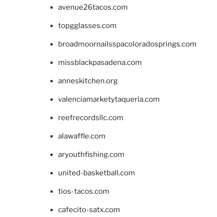
avenue26tacos.com
topgglasses.com
broadmoornailsspacoloradosprings.com
missblackpasadena.com
anneskitchen.org
valenciamarketytaqueria.com
reefrecordsllc.com
alawaffle.com
aryouthfishing.com
united-basketball.com
tios-tacos.com
cafecito-satx.com