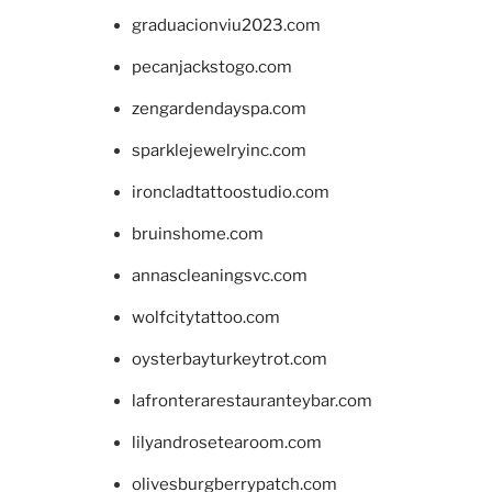
graduacionviu2023.com
pecanjackstogo.com
zengardendayspa.com
sparklejewelryinc.com
ironcladtattoostudio.com
bruinshome.com
annascleaningsvc.com
wolfcitytattoo.com
oysterbayturkeytrot.com
lafronterarestauranteybar.com
lilyandrosetearoom.com
olivesburgberrypatch.com