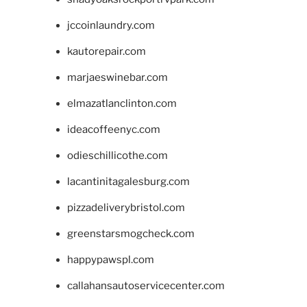
jccoinlaundry.com
kautorepair.com
marjaeswinebar.com
elmazatlanclinton.com
ideacoffeenyc.com
odieschillicothe.com
lacantinitagalesburg.com
pizzadeliverybristol.com
greenstarsmogcheck.com
happypawspl.com
callahansautoservicecenter.com