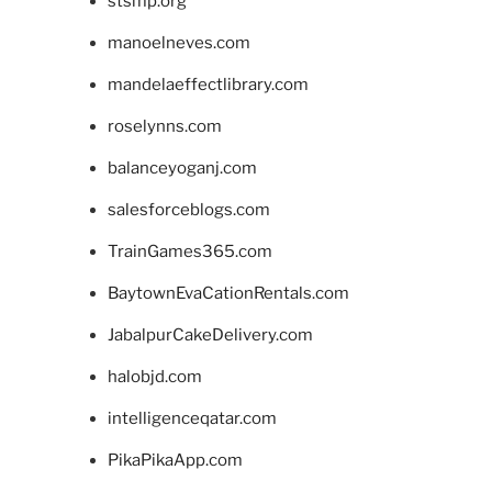
stsmp.org
manoelneves.com
mandelaeffectlibrary.com
roselynns.com
balanceyoganj.com
salesforceblogs.com
TrainGames365.com
BaytownEvaCationRentals.com
JabalpurCakeDelivery.com
halobjd.com
intelligenceqatar.com
PikaPikaApp.com