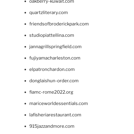
oakberry-kuwait.com
quartzliterary.com
friendsofbroderickpark.com
studiopiattellina.com
jannagrillspringfield.com
fujiyamacharleston.com
elpatronchardon.com
donglaishun-order.com
fiamc-rome2022.org
mariceworldessentials.com
lafisheriarestaurant.com
915jazzandmore.com