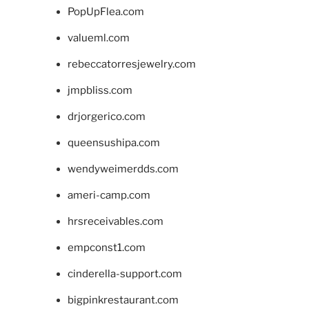
PopUpFlea.com
valueml.com
rebeccatorresjewelry.com
jmpbliss.com
drjorgerico.com
queensushipa.com
wendyweimerdds.com
ameri-camp.com
hrsreceivables.com
empconst1.com
cinderella-support.com
bigpinkrestaurant.com