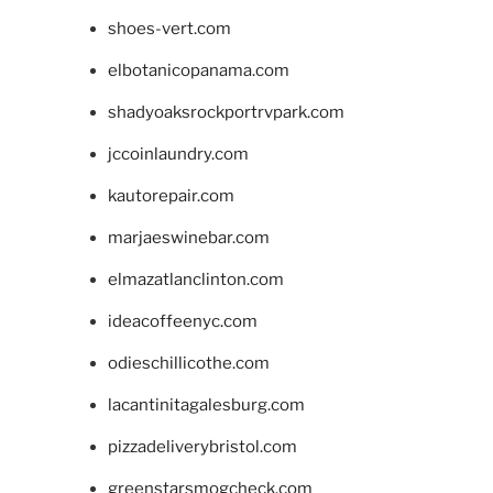
shoes-vert.com
elbotanicopanama.com
shadyoaksrockportrvpark.com
jccoinlaundry.com
kautorepair.com
marjaeswinebar.com
elmazatlanclinton.com
ideacoffeenyc.com
odieschillicothe.com
lacantinitagalesburg.com
pizzadeliverybristol.com
greenstarsmogcheck.com