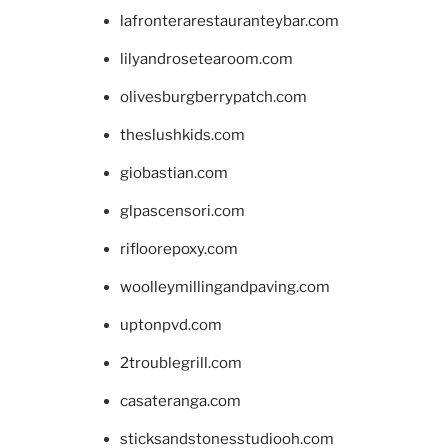
lafronterarestauranteybar.com
lilyandrosetearoom.com
olivesburgberrypatch.com
theslushkids.com
giobastian.com
glpascensori.com
rifloorepoxy.com
woolleymillingandpaving.com
uptonpvd.com
2troublegrill.com
casateranga.com
sticksandstonesstudiooh.com