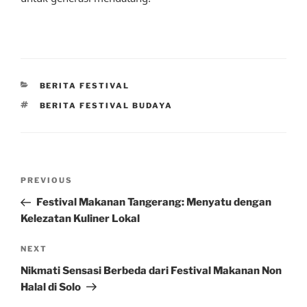
CATEGORIES
BERITA FESTIVAL
TAGS
BERITA FESTIVAL BUDAYA
Post
Previous
PREVIOUS
navigation
Post
Festival Makanan Tangerang: Menyatu dengan
Kelezatan Kuliner Lokal
Next
NEXT
Post
Nikmati Sensasi Berbeda dari Festival Makanan Non
Halal di Solo