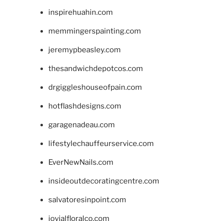
inspirehuahin.com
memmingerspainting.com
jeremypbeasley.com
thesandwichdepotcos.com
drgiggleshouseofpain.com
hotflashdesigns.com
garagenadeau.com
lifestylechauffeurservice.com
EverNewNails.com
insideoutdecoratingcentre.com
salvatoresinpoint.com
jovialfloralco.com