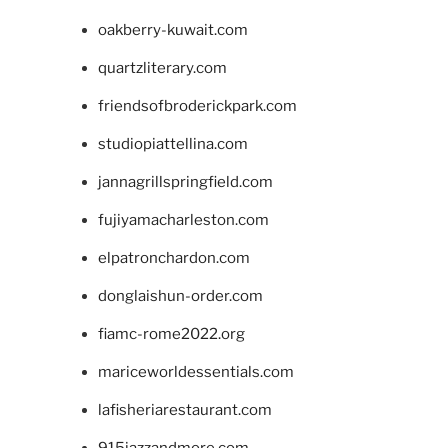
oakberry-kuwait.com
quartzliterary.com
friendsofbroderickpark.com
studiopiattellina.com
jannagrillspringfield.com
fujiyamacharleston.com
elpatronchardon.com
donglaishun-order.com
fiamc-rome2022.org
mariceworldessentials.com
lafisheriarestaurant.com
915jazzandmore.com