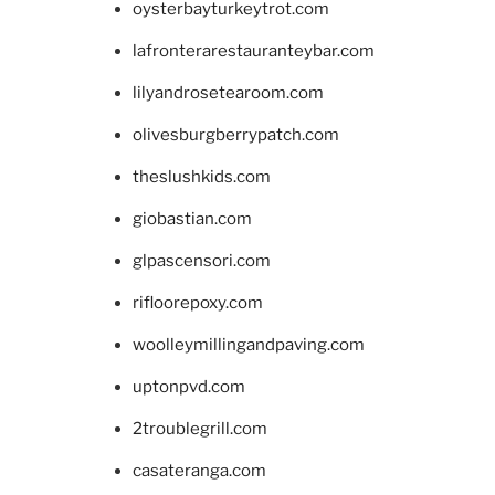
oysterbayturkeytrot.com
lafronterarestauranteybar.com
lilyandrosetearoom.com
olivesburgberrypatch.com
theslushkids.com
giobastian.com
glpascensori.com
rifloorepoxy.com
woolleymillingandpaving.com
uptonpvd.com
2troublegrill.com
casateranga.com