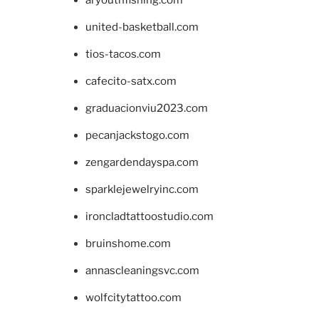
aryouthfishing.com
united-basketball.com
tios-tacos.com
cafecito-satx.com
graduacionviu2023.com
pecanjackstogo.com
zengardendayspa.com
sparklejewelryinc.com
ironcladtattoostudio.com
bruinshome.com
annascleaningsvc.com
wolfcitytattoo.com