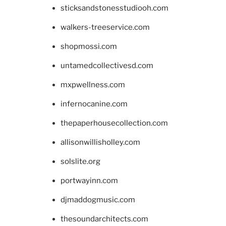
sticksandstonesstudiooh.com
walkers-treeservice.com
shopmossi.com
untamedcollectivesd.com
mxpwellness.com
infernocanine.com
thepaperhousecollection.com
allisonwillisholley.com
solslite.org
portwayinn.com
djmaddogmusic.com
thesoundarchitects.com