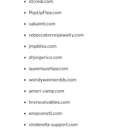
stcreal.com
PopUpFlea.com
valueml.com
rebeccatorresjewelry.com
jmpbliss.com
drjorgerico.com
queensushipa.com
wendyweimerdds.com
ameri-camp.com
hrsreceivables.com
empconst1.com
cinderella-support.com