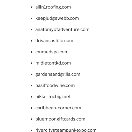
allin1roofing.com
keepjudgewebb.com
anatomyofadventure.com
drivancastillo.com
cmmedspa.com
midletontkd.com
gardensandgrills.com
basilfoodwine.com
nikko-tochigi.net
caribbean-corner.com
bluemoongiftcards.com
rivercitysteampunkexpo.com