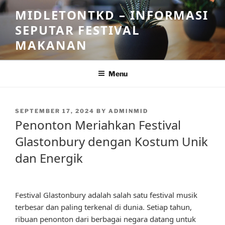
Skip
MIDLETONTKD – INFORMASI
to
SEPUTAR FESTIVAL
content
MAKANAN
Menu
POSTED
SEPTEMBER 17, 2024
BY
ADMINMID
ON
Penonton Meriahkan Festival
Glastonbury dengan Kostum Unik
dan Energik
Festival Glastonbury adalah salah satu festival musik
terbesar dan paling terkenal di dunia. Setiap tahun,
ribuan penonton dari berbagai negara datang untuk