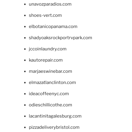
unavozparadios.com
shoes-vert.com
elbotanicopanama.com
shadyoaksrockportrvpark.com
jccoinlaundry.com
kautorepair.com
marjaeswinebar.com
elmazatlanclinton.com
ideacoffeenyc.com
odieschillicothe.com
lacantinitagalesburg.com
pizzadeliverybristol.com