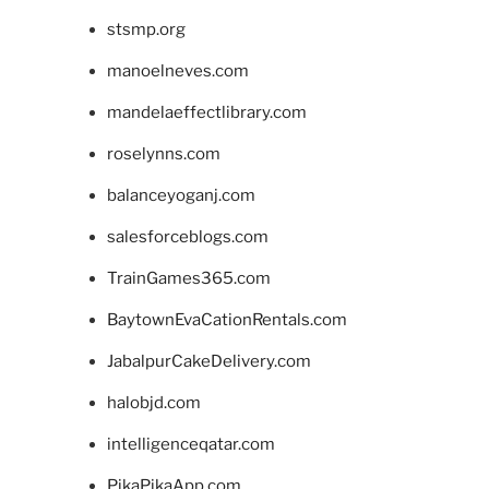
stsmp.org
manoelneves.com
mandelaeffectlibrary.com
roselynns.com
balanceyoganj.com
salesforceblogs.com
TrainGames365.com
BaytownEvaCationRentals.com
JabalpurCakeDelivery.com
halobjd.com
intelligenceqatar.com
PikaPikaApp.com