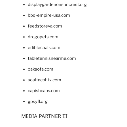
displaygardenonsuncrest.org
bbq-empire-usa.com
feedstoreva.com
drogopets.com
ediblechalk.com
tabletennisnearme.com
oaksofa.com
soultacohtx.com
capishcaps.com
gpsyfl.org
MEDIA PARTNER III