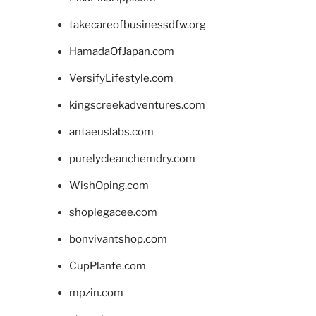
takecareofbusinessdfw.org
HamadaOfJapan.com
VersifyLifestyle.com
kingscreekadventures.com
antaeuslabs.com
purelycleanchemdry.com
WishOping.com
shoplegacee.com
bonvivantshop.com
CupPlante.com
mpzin.com