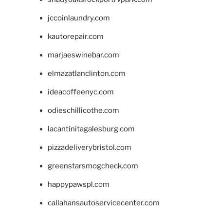
jccoinlaundry.com
kautorepair.com
marjaeswinebar.com
elmazatlanclinton.com
ideacoffeenyc.com
odieschillicothe.com
lacantinitagalesburg.com
pizzadeliverybristol.com
greenstarsmogcheck.com
happypawspl.com
callahansautoservicecenter.com