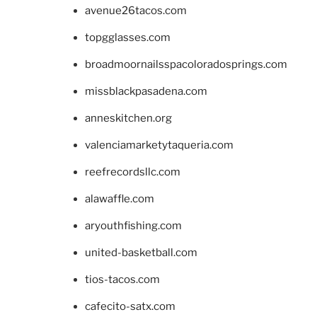
avenue26tacos.com
topgglasses.com
broadmoornailsspacoloradosprings.com
missblackpasadena.com
anneskitchen.org
valenciamarketytaqueria.com
reefrecordsllc.com
alawaffle.com
aryouthfishing.com
united-basketball.com
tios-tacos.com
cafecito-satx.com