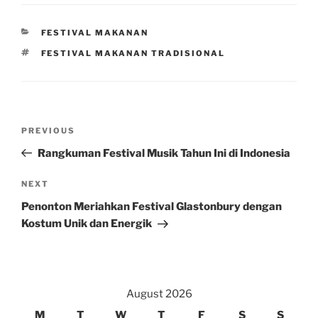
CATEGORIES
FESTIVAL MAKANAN
TAGS
FESTIVAL MAKANAN TRADISIONAL
Post
Previous
PREVIOUS
navigation
Post
Rangkuman Festival Musik Tahun Ini di Indonesia
Next
NEXT
Post
Penonton Meriahkan Festival Glastonbury dengan
Kostum Unik dan Energik
August 2026
M
T
W
T
F
S
S