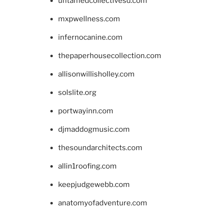
untamedcollectivesd.com
mxpwellness.com
infernocanine.com
thepaperhousecollection.com
allisonwillisholley.com
solslite.org
portwayinn.com
djmaddogmusic.com
thesoundarchitects.com
allin1roofing.com
keepjudgewebb.com
anatomyofadventure.com