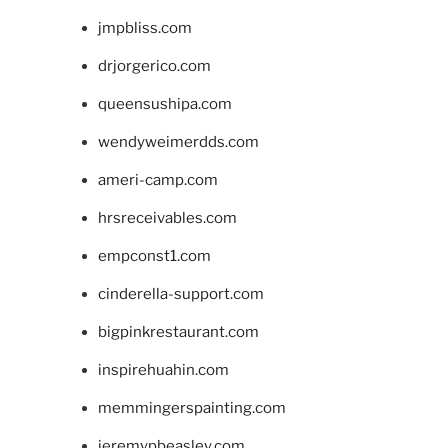
jmpbliss.com
drjorgerico.com
queensushipa.com
wendyweimerdds.com
ameri-camp.com
hrsreceivables.com
empconst1.com
cinderella-support.com
bigpinkrestaurant.com
inspirehuahin.com
memmingerspainting.com
jeremypbeasley.com