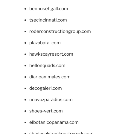
bennusehgall.com
tsecincinnati.com
roderconstructiongroup.com
plazabatai.com
hawkscayresort.com
hellonquads.com
diarioanimales.com
decogaleri.com
unavozparadios.com
shoes-vert.com
elbotanicopanama.com
shadyoaksrockportrvpark.com