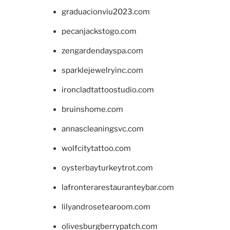
graduacionviu2023.com
pecanjackstogo.com
zengardendayspa.com
sparklejewelryinc.com
ironcladtattoostudio.com
bruinshome.com
annascleaningsvc.com
wolfcitytattoo.com
oysterbayturkeytrot.com
lafronterarestauranteybar.com
lilyandrosetearoom.com
olivesburgberrypatch.com