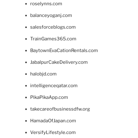
roselynns.com
balanceyoganj.com
salesforceblogs.com
TrainGames365.com
BaytownEvaCationRentals.com
JabalpurCakeDelivery.com
halobjd.com
intelligenceqatar.com
PikaPikaApp.com
takecareofbusinessdfw.org
HamadaOfJapan.com
VersifyLifestyle.com