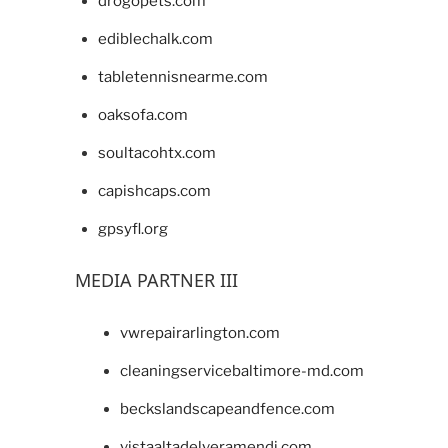
drogopets.com
ediblechalk.com
tabletennisnearme.com
oaksofa.com
soultacohtx.com
capishcaps.com
gpsyfl.org
MEDIA PARTNER III
vwrepairarlington.com
cleaningservicebaltimore-md.com
beckslandscapeandfence.com
vistaaltadelveramendi.com