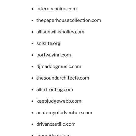
infernocanine.com
thepaperhousecollection.com
allisonwillisholley.com
solslite.org
portwayinn.com
djmaddogmusic.com
thesoundarchitects.com
allin1roofing.com
keepjudgewebb.com
anatomyofadventure.com
drivancastillo.com
cmmedspa.com