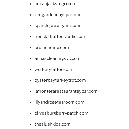
pecanjackstogo.com
zengardendayspa.com
sparklejewelryinc.com
ironcladtattoostudio.com
bruinshome.com
annascleaningsvc.com
wolfcitytattoo.com
oysterbayturkeytrot.com
lafronterarestauranteybar.com
lilyandrosetearoom.com
olivesburgberrypatch.com
theslushkids.com