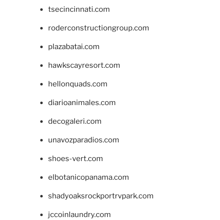
tsecincinnati.com
roderconstructiongroup.com
plazabatai.com
hawkscayresort.com
hellonquads.com
diarioanimales.com
decogaleri.com
unavozparadios.com
shoes-vert.com
elbotanicopanama.com
shadyoaksrockportrvpark.com
jccoinlaundry.com