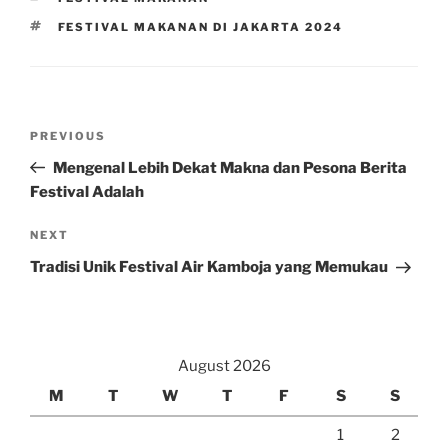
TAGS
FESTIVAL MAKANAN DI JAKARTA 2024
Post
Previous
PREVIOUS
navigation
Post
Mengenal Lebih Dekat Makna dan Pesona Berita
Festival Adalah
Next
NEXT
Post
Tradisi Unik Festival Air Kamboja yang Memukau
August 2026
M
T
W
T
F
S
S
1
2