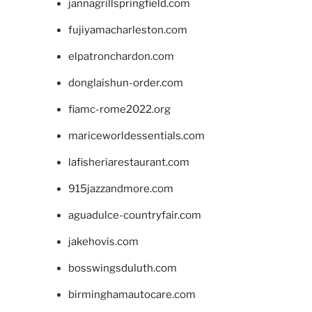
jannagrillspringfield.com
fujiyamacharleston.com
elpatronchardon.com
donglaishun-order.com
fiamc-rome2022.org
mariceworldessentials.com
lafisheriarestaurant.com
915jazzandmore.com
aguadulce-countryfair.com
jakehovis.com
bosswingsduluth.com
birminghamautocare.com