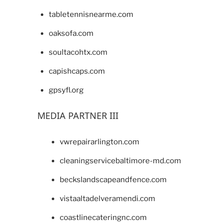
tabletennisnearme.com
oaksofa.com
soultacohtx.com
capishcaps.com
gpsyfl.org
MEDIA PARTNER III
vwrepairarlington.com
cleaningservicebaltimore-md.com
beckslandscapeandfence.com
vistaaltadelveramendi.com
coastlinecateringnc.com