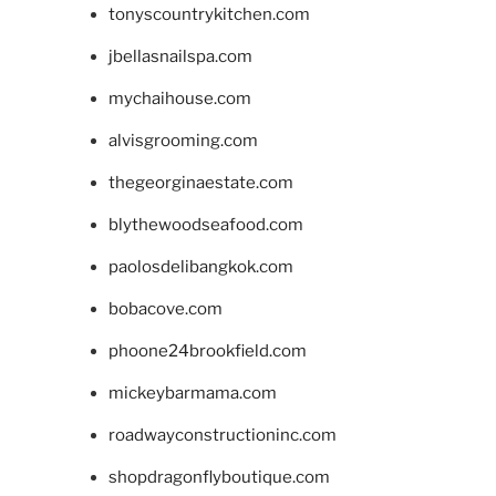
tonyscountrykitchen.com
jbellasnailspa.com
mychaihouse.com
alvisgrooming.com
thegeorginaestate.com
blythewoodseafood.com
paolosdelibangkok.com
bobacove.com
phoone24brookfield.com
mickeybarmama.com
roadwayconstructioninc.com
shopdragonflyboutique.com