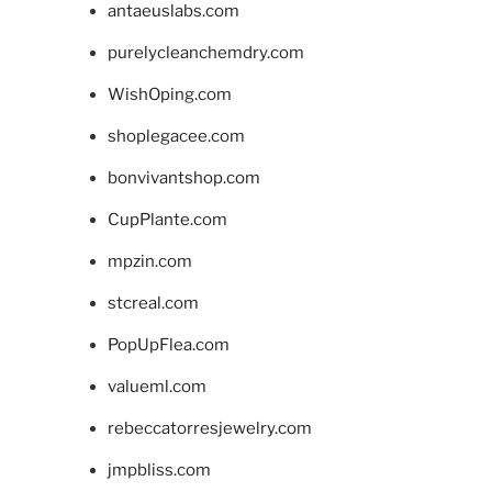
antaeuslabs.com
purelycleanchemdry.com
WishOping.com
shoplegacee.com
bonvivantshop.com
CupPlante.com
mpzin.com
stcreal.com
PopUpFlea.com
valueml.com
rebeccatorresjewelry.com
jmpbliss.com