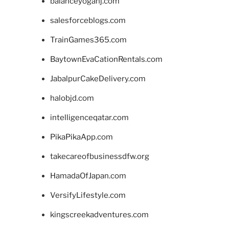
balanceyoganj.com
salesforceblogs.com
TrainGames365.com
BaytownEvaCationRentals.com
JabalpurCakeDelivery.com
halobjd.com
intelligenceqatar.com
PikaPikaApp.com
takecareofbusinessdfw.org
HamadaOfJapan.com
VersifyLifestyle.com
kingscreekadventures.com