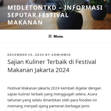
Skip
MIDLETONTKD – INFORMASI
to
SEPUTAR FESTIVAL
content
MAKANAN
Menu
POSTED
DECEMBER 15, 2024
BY
ADMINMID
ON
Sajian Kuliner Terbaik di Festival
Makanan Jakarta 2024
Festival Makanan Jakarta 2024 kembali digelar dengan
sajian kuliner terbaik yang menggugah selera. Acara
tahunan yang selalu dinantikan oleh para foodies ini
memang menjadi ajang pameran berbagai jenis