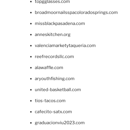
topgglasses.com
broadmoornailsspacoloradosprings.com
missblackpasadena.com
anneskitchen.org
valenciamarketytaqueria.com
reefrecordsllc.com
alawaffle.com
aryouthfishing.com
united-basketball.com
tios-tacos.com
cafecito-satx.com
graduacionviu2023.com