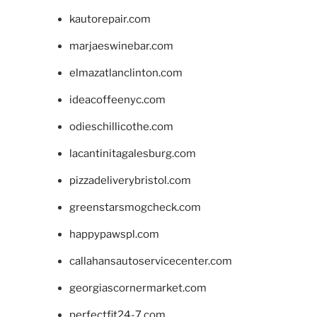
kautorepair.com
marjaeswinebar.com
elmazatlanclinton.com
ideacoffeenyc.com
odieschillicothe.com
lacantinitagalesburg.com
pizzadeliverybristol.com
greenstarsmogcheck.com
happypawspl.com
callahansautoservicecenter.com
georgiascornermarket.com
perfectfit24-7.com