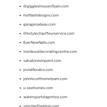
drgiggleshouseofpain.com
hotflashdesigns.com
garagenadeau.com
lifestylechauffeurservice.com
EverNewNails.com
insideoutdecoratingcentre.com
salvatoresinpoint.com
jovialfloralco.com
johnlscotthometeam.com
u-seehomes.com
watersportslagonissi.com
mischieffashion.com