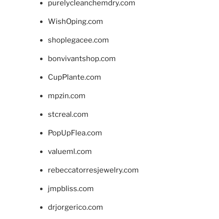
purelycleanchemdry.com
WishOping.com
shoplegacee.com
bonvivantshop.com
CupPlante.com
mpzin.com
stcreal.com
PopUpFlea.com
valueml.com
rebeccatorresjewelry.com
jmpbliss.com
drjorgerico.com