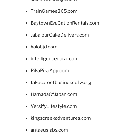
TrainGames365.com
BaytownEvaCationRentals.com
JabalpurCakeDelivery.com
halobjd.com
intelligenceqatar.com
PikaPikaApp.com
takecareofbusinessdfw.org
HamadaOfJapan.com
VersifyLifestyle.com
kingscreekadventures.com
antaeuslabs.com