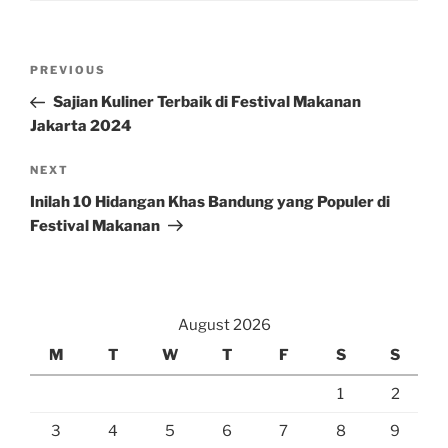
Post
Previous
PREVIOUS
navigation
Post
Sajian Kuliner Terbaik di Festival Makanan
Jakarta 2024
Next
NEXT
Post
Inilah 10 Hidangan Khas Bandung yang Populer di
Festival Makanan
August 2026
M
T
W
T
F
S
S
1
2
3
4
5
6
7
8
9