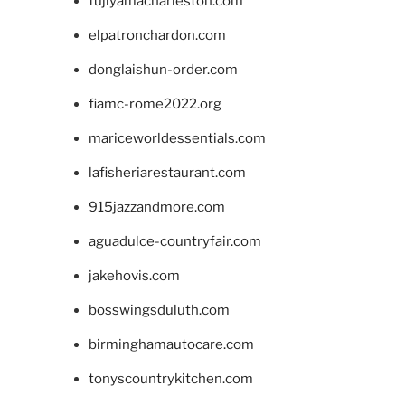
fujiyamacharleston.com
elpatronchardon.com
donglaishun-order.com
fiamc-rome2022.org
mariceworldessentials.com
lafisheriarestaurant.com
915jazzandmore.com
aguadulce-countryfair.com
jakehovis.com
bosswingsduluth.com
birminghamautocare.com
tonyscountrykitchen.com