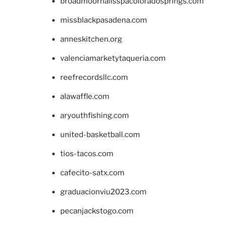
broadmoornailsspacoloradosprings.com
missblackpasadena.com
anneskitchen.org
valenciamarketytaqueria.com
reefrecordsllc.com
alawaffle.com
aryouthfishing.com
united-basketball.com
tios-tacos.com
cafecito-satx.com
graduacionviu2023.com
pecanjackstogo.com