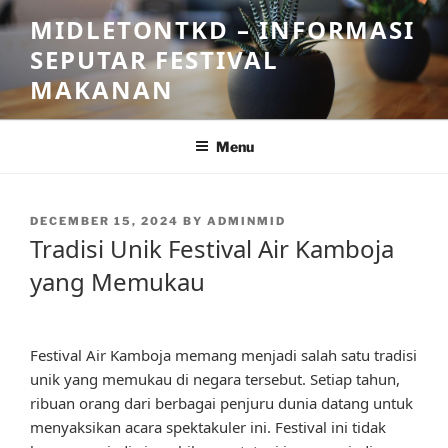
Skip
MIDLETONTKD – INFORMASI
to
SEPUTAR FESTIVAL
content
MAKANAN
Menu
POSTED
DECEMBER 15, 2024
BY
ADMINMID
ON
Tradisi Unik Festival Air Kamboja
yang Memukau
Festival Air Kamboja memang menjadi salah satu tradisi
unik yang memukau di negara tersebut. Setiap tahun,
ribuan orang dari berbagai penjuru dunia datang untuk
menyaksikan acara spektakuler ini. Festival ini tidak