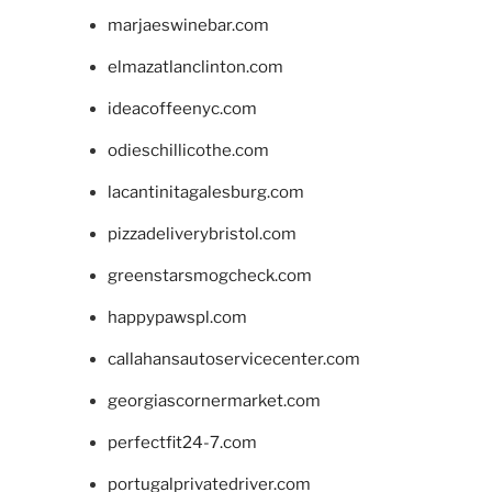
marjaeswinebar.com
elmazatlanclinton.com
ideacoffeenyc.com
odieschillicothe.com
lacantinitagalesburg.com
pizzadeliverybristol.com
greenstarsmogcheck.com
happypawspl.com
callahansautoservicecenter.com
georgiascornermarket.com
perfectfit24-7.com
portugalprivatedriver.com