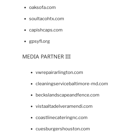
oaksofa.com
soultacohtx.com
capishcaps.com
gpsyfl.org
MEDIA PARTNER III
vwrepairarlington.com
cleaningservicebaltimore-md.com
beckslandscapeandfence.com
vistaaltadelveramendi.com
coastlinecateringnc.com
cuesburgershouston.com