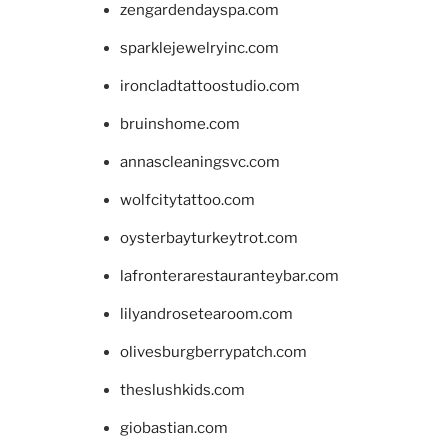
zengardendayspa.com
sparklejewelryinc.com
ironcladtattoostudio.com
bruinshome.com
annascleaningsvc.com
wolfcitytattoo.com
oysterbayturkeytrot.com
lafronterarestauranteybar.com
lilyandrosetearoom.com
olivesburgberrypatch.com
theslushkids.com
giobastian.com