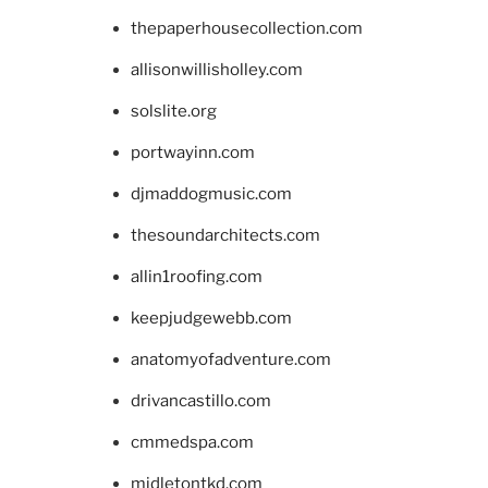
thepaperhousecollection.com
allisonwillisholley.com
solslite.org
portwayinn.com
djmaddogmusic.com
thesoundarchitects.com
allin1roofing.com
keepjudgewebb.com
anatomyofadventure.com
drivancastillo.com
cmmedspa.com
midletontkd.com