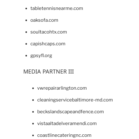
tabletennisnearme.com
oaksofa.com
soultacohtx.com
capishcaps.com
gpsyfl.org
MEDIA PARTNER III
vwrepairarlington.com
cleaningservicebaltimore-md.com
beckslandscapeandfence.com
vistaaltadelveramendi.com
coastlinecateringnc.com