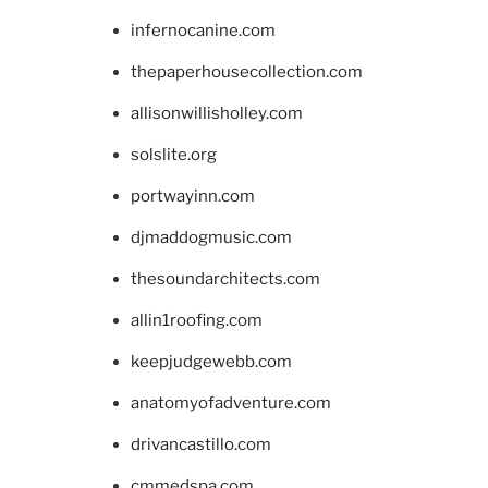
infernocanine.com
thepaperhousecollection.com
allisonwillisholley.com
solslite.org
portwayinn.com
djmaddogmusic.com
thesoundarchitects.com
allin1roofing.com
keepjudgewebb.com
anatomyofadventure.com
drivancastillo.com
cmmedspa.com