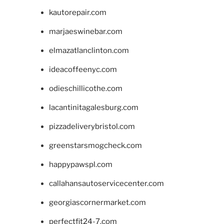
kautorepair.com
marjaeswinebar.com
elmazatlanclinton.com
ideacoffeenyc.com
odieschillicothe.com
lacantinitagalesburg.com
pizzadeliverybristol.com
greenstarsmogcheck.com
happypawspl.com
callahansautoservicecenter.com
georgiascornermarket.com
perfectfit24-7.com