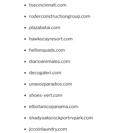
tsecincinnati.com
roderconstructiongroup.com
plazabatai.com
hawkscayresort.com
hellonquads.com
diarioanimales.com
decogaleri.com
unavozparadios.com
shoes-vert.com
elbotanicopanama.com
shadyoaksrockportrvpark.com
jccoinlaundry.com