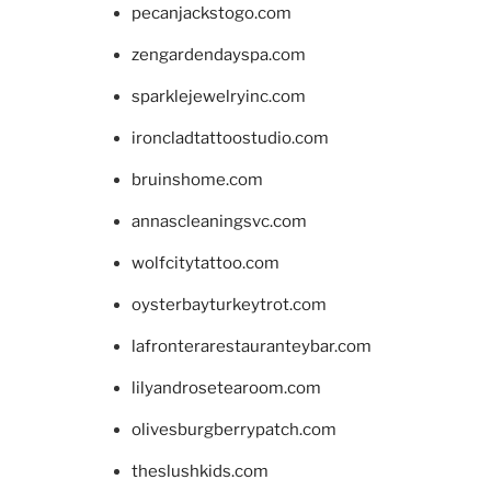
pecanjackstogo.com
zengardendayspa.com
sparklejewelryinc.com
ironcladtattoostudio.com
bruinshome.com
annascleaningsvc.com
wolfcitytattoo.com
oysterbayturkeytrot.com
lafronterarestauranteybar.com
lilyandrosetearoom.com
olivesburgberrypatch.com
theslushkids.com