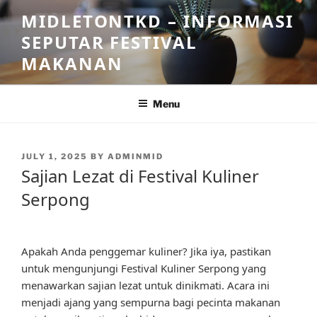
Skip
MIDLETONTKD – INFORMASI
to
SEPUTAR FESTIVAL
content
MAKANAN
Menu
POSTED
JULY 1, 2025
BY
ADMINMID
ON
Sajian Lezat di Festival Kuliner
Serpong
Apakah Anda penggemar kuliner? Jika iya, pastikan
untuk mengunjungi Festival Kuliner Serpong yang
menawarkan sajian lezat untuk dinikmati. Acara ini
menjadi ajang yang sempurna bagi pecinta makanan