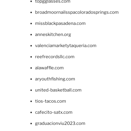
topgglasses.com
broadmoornailsspacoloradosprings.com
missblackpasadena.com
anneskitchen.org
valenciamarketytaqueria.com
reefrecordsllc.com
alawaffle.com
aryouthfishing.com
united-basketball.com
tios-tacos.com
cafecito-satx.com
graduacionviu2023.com