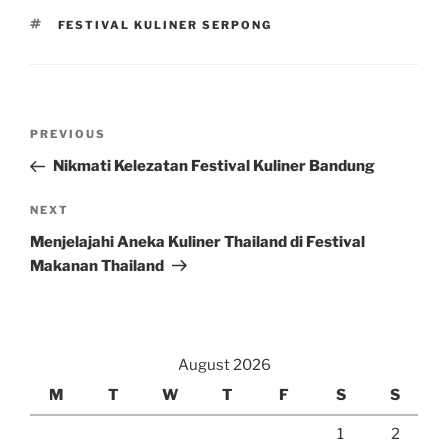
TAGS
FESTIVAL KULINER SERPONG
Post
Previous
PREVIOUS
navigation
Post
Nikmati Kelezatan Festival Kuliner Bandung
Next
NEXT
Post
Menjelajahi Aneka Kuliner Thailand di Festival
Makanan Thailand
August 2026
M
T
W
T
F
S
S
1
2