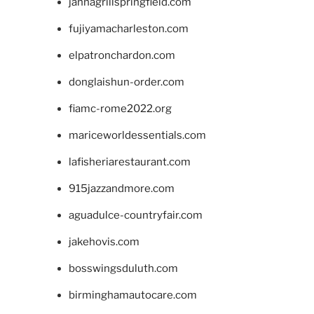
jannagrillspringfield.com
fujiyamacharleston.com
elpatronchardon.com
donglaishun-order.com
fiamc-rome2022.org
mariceworldessentials.com
lafisheriarestaurant.com
915jazzandmore.com
aguadulce-countryfair.com
jakehovis.com
bosswingsduluth.com
birminghamautocare.com