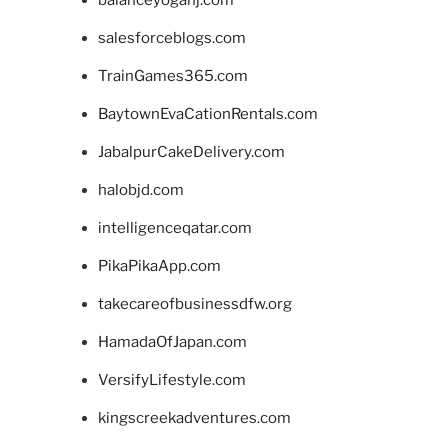
balanceyoganj.com
salesforceblogs.com
TrainGames365.com
BaytownEvaCationRentals.com
JabalpurCakeDelivery.com
halobjd.com
intelligenceqatar.com
PikaPikaApp.com
takecareofbusinessdfw.org
HamadaOfJapan.com
VersifyLifestyle.com
kingscreekadventures.com