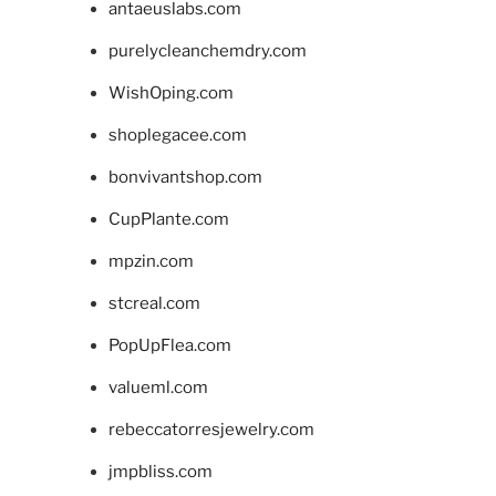
antaeuslabs.com
purelycleanchemdry.com
WishOping.com
shoplegacee.com
bonvivantshop.com
CupPlante.com
mpzin.com
stcreal.com
PopUpFlea.com
valueml.com
rebeccatorresjewelry.com
jmpbliss.com