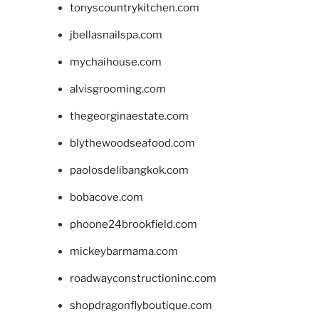
tonyscountrykitchen.com
jbellasnailspa.com
mychaihouse.com
alvisgrooming.com
thegeorginaestate.com
blythewoodseafood.com
paolosdelibangkok.com
bobacove.com
phoone24brookfield.com
mickeybarmama.com
roadwayconstructioninc.com
shopdragonflyboutique.com