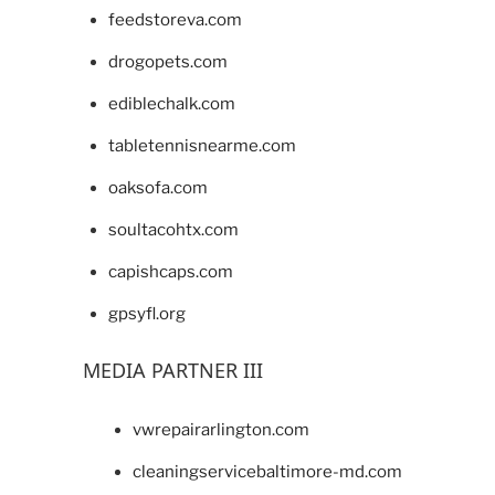
feedstoreva.com
drogopets.com
ediblechalk.com
tabletennisnearme.com
oaksofa.com
soultacohtx.com
capishcaps.com
gpsyfl.org
MEDIA PARTNER III
vwrepairarlington.com
cleaningservicebaltimore-md.com