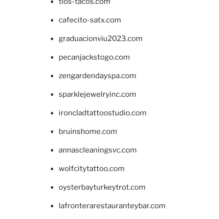
tios-tacos.com
cafecito-satx.com
graduacionviu2023.com
pecanjackstogo.com
zengardendayspa.com
sparklejewelryinc.com
ironcladtattoostudio.com
bruinshome.com
annascleaningsvc.com
wolfcitytattoo.com
oysterbayturkeytrot.com
lafronterarestauranteybar.com