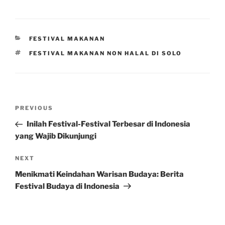
CATEGORIES
FESTIVAL MAKANAN
TAGS
FESTIVAL MAKANAN NON HALAL DI SOLO
Post
Previous
PREVIOUS
navigation
Post
Inilah Festival-Festival Terbesar di Indonesia
yang Wajib Dikunjungi
Next
NEXT
Post
Menikmati Keindahan Warisan Budaya: Berita
Festival Budaya di Indonesia