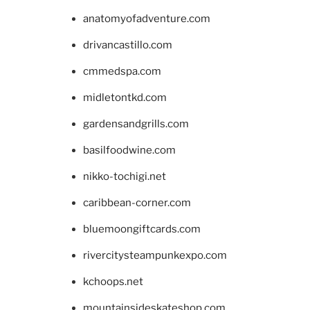
anatomyofadventure.com
drivancastillo.com
cmmedspa.com
midletontkd.com
gardensandgrills.com
basilfoodwine.com
nikko-tochigi.net
caribbean-corner.com
bluemoongiftcards.com
rivercitysteampunkexpo.com
kchoops.net
mountainsideskateshop.com