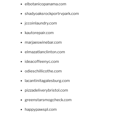
elbotanicopanama.com
shadyoaksrockportrvpark.com
jccoinlaundry.com
kautorepair.com
marjaeswinebar.com
elmazatlanclinton.com
ideacoffeenyc.com
odieschillicothe.com
lacantinitagalesburg.com
pizzadeliverybristol.com
greenstarsmogcheck.com
happypawspl.com