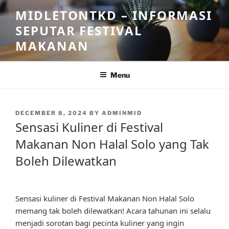
Skip
MIDLETONTKD – INFORMASI
to
SEPUTAR FESTIVAL
content
MAKANAN
Menu
POSTED
DECEMBER 8, 2024
BY
ADMINMID
ON
Sensasi Kuliner di Festival
Makanan Non Halal Solo yang Tak
Boleh Dilewatkan
Sensasi kuliner di Festival Makanan Non Halal Solo
memang tak boleh dilewatkan! Acara tahunan ini selalu
menjadi sorotan bagi pecinta kuliner yang ingin