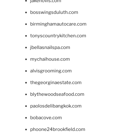
jakehovis.com
bosswingsduluth.com
birminghamautocare.com
tonyscountrykitchen.com
jbellasnailspa.com
mychaihouse.com
alvisgrooming.com
thegeorginaestate.com
blythewoodseafood.com
paolosdelibangkok.com
bobacove.com
phoone24brookfield.com