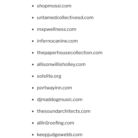
shopmossi.com
untamedcollectivesd.com
mxpwellness.com
infernocanine.com
thepaperhousecollection.com
allisonwillisholley.com
solslite.org
portwayinn.com
djmaddogmusic.com
thesoundarchitects.com
allin1roofing.com
keepjudgewebb.com