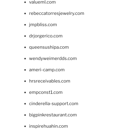
valueml.com
rebeccatorresjewelry.com
jmpbliss.com
drjorgerico.com
queensushipa.com
wendyweimerdds.com
ameri-camp.com
hrsreceivables.com
empconst1.com
cinderella-support.com
bigpinkrestaurant.com
inspirehuahin.com