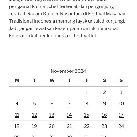
pengamat kuliner, chef terkenal, dan pengunjung
festival, Ragam Kuliner Nusantara di Festival Makanan
Tradisional Indonesia memang layak untuk dikunjungi.
Jadi, jangan lewatkan kesempatan untuk menikmati
kelezatan kuliner Indonesia di festival ini.
November 2024
M
T
W
T
F
S
S
1
2
3
4
5
6
7
8
9
10
11
12
13
14
15
16
17
18
19
20
21
22
23
24