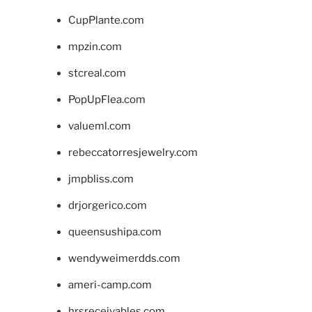
CupPlante.com
mpzin.com
stcreal.com
PopUpFlea.com
valueml.com
rebeccatorresjewelry.com
jmpbliss.com
drjorgerico.com
queensushipa.com
wendyweimerdds.com
ameri-camp.com
hrsreceivables.com