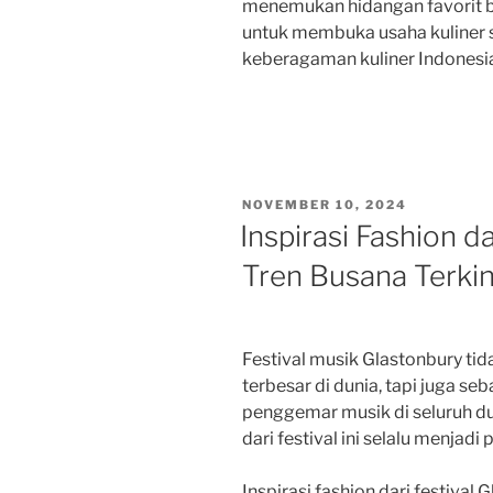
menemukan hidangan favorit b
untuk membuka usaha kuliner s
keberagaman kuliner Indonesi
POSTED
NOVEMBER 10, 2024
ON
Inspirasi Fashion da
Tren Busana Terkini
Festival musik Glastonbury tid
terbesar di dunia, tapi juga seb
penggemar musik di seluruh duni
dari festival ini selalu menjad
Inspirasi fashion dari festiva