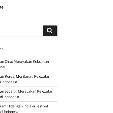
24
Search
TS
an Cina: Merayakan Kelezatan
onal
an Korea: Menikmati Kelezatan
i Indonesia
nan Jepang: Merayakan Kelezatan
di Indonesia
gam Hidangan India di Festival
di Indonesia