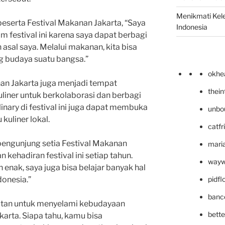
Menikmati Kele
peserta Festival Makanan Jakarta, “Saya
Indonesia
m festival ini karena saya dapat berbagi
 asal saya. Melalui makanan, kita bisa
 budaya suatu bangsa.”
okhe
nan Jakarta juga menjadi tempat
thei
iner untuk berkolaborasi dan berbagi
nary di festival ini juga dapat membuka
unbo
kuliner lokal.
catfr
pengunjung setia Festival Makanan
maria
n kehadiran festival ini setiap tahun.
wayw
enak, saya juga bisa belajar banyak hal
pidf
donesia.”
banc
atan untuk menyelami kebudayaan
bett
karta. Siapa tahu, kamu bisa