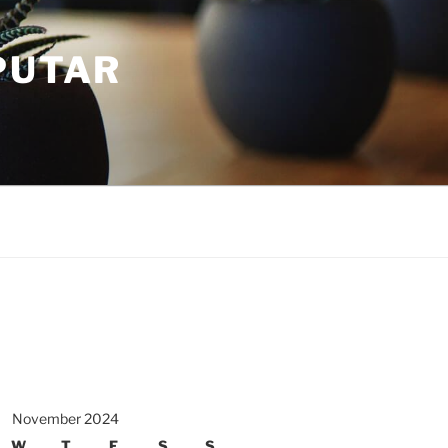
PUTAR
November 2024
W
T
F
S
S