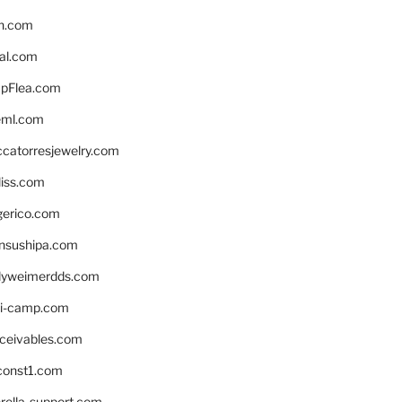
n.com
eal.com
pFlea.com
eml.com
ccatorresjewelry.com
liss.com
gerico.com
nsushipa.com
yweimerdds.com
i-camp.com
eceivables.com
onst1.com
rella-support.com