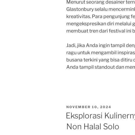
Menurut seorang desainer terna
Glastonbury selalu mencermi
kreativitas. Para pengunjung fe
mengekspresikan diri melalui 
membuat tren dari festival ini 
Jadi, jika Anda ingin tampil d
ragu untuk mengambil inspirasi 
busana terkini yang bisa ditiru 
Anda tampil standout dan me
POSTED
NOVEMBER 10, 2024
ON
Eksplorasi Kulinern
Non Halal Solo