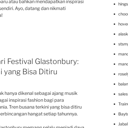
aru atau bahkan mendapatkan inspirasi
hing
endiri. Ayo, datang dan nikmati
choo
a!
hove
alask
stsm
mano
ri Festival Glastonbury:
mande
 yang Bisa Ditiru
rose
bala
ak hanya dikenal sebagai ajang musik
sale
agai inspirasi fashion bagi para
Trai
a. Tren busana terkini yang bisa ditiru
i perbincangan hangat setiap tahunnya.
Bayt
Jaba
l Glastonbury memang selalu menjadi daya