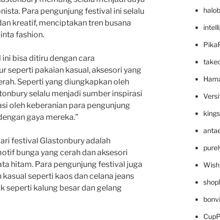
halo
onista. Para pengunjung festival ini selalu
dan kreatif, menciptakan tren busana
intel
inta fashion.
Pika
 ini bisa ditiru dengan cara
take
seperti pakaian kasual, aksesori yang
Hama
erah. Seperti yang diungkapkan oleh
stonbury selalu menjadi sumber inspirasi
Versi
irasi oleh keberanian para pengunjung
king
 dengan gaya mereka.”
anta
dari festival Glastonbury adalah
pure
tif bunga yang cerah dan aksesori
ta hitam. Para pengunjung festival juga
Wish
kasual seperti kaos dan celana jeans
shop
 seperti kalung besar dan gelang
bonv
CupP