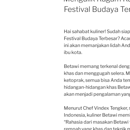
Festival Budaya Te
Hai sahabat kuliner! Sudah sia
Festival Budaya Terbesar? Aca
ini akan memanjakan lidah And
ibu kota.
Betawi memang terkenal denga
khas dan menggugah selera. Mul
ketoprak, semua bisa Anda temu
hidangan-hidangan khas Betawi
akan menjadi pengalaman yang
Menurut Chef Vindex Tengker, s
Indonesia, kuliner Betawi memil
“Rahasia dari masakan Betawi
rempah yang khas dan teknik m