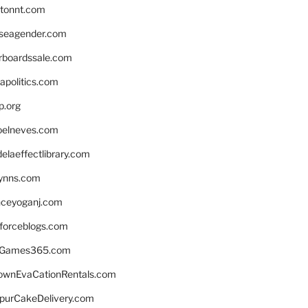
stonnt.com
seagender.com
rboardssale.com
apolitics.com
p.org
elneves.com
laeffectlibrary.com
lynns.com
nceyoganj.com
sforceblogs.com
nGames365.com
ownEvaCationRentals.com
lpurCakeDelivery.com