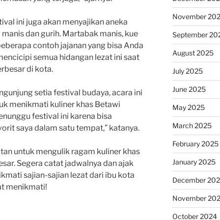
November 20
ival ini juga akan menyajikan aneka
g manis dan gurih. Martabak manis, kue
September 20
beberapa contoh jajanan yang bisa Anda
August 2025
 mencicipi semua hidangan lezat ini saat
rbesar di kota.
July 2025
June 2025
unjung setia festival budaya, acara ini
uk menikmati kuliner khas Betawi
May 2025
nunggu festival ini karena bisa
March 2025
rit saya dalam satu tempat,” katanya.
February 2025
tan untuk mengulik ragam kuliner khas
January 2025
esar. Segera catat jadwalnya dan ajak
ati sajian-sajian lezat dari ibu kota
December 20
t menikmati!
November 20
October 2024