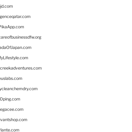
bjd.com
ligenceqatar.com
PikaApp.com
careofbusinessdfw.org
daOfJapan.com
fyLifestyle.com
screekadventures.com
euslabs.com
lycleanchemdry.com
Oping.com
legacee.com
ivantshop.com
lante.com