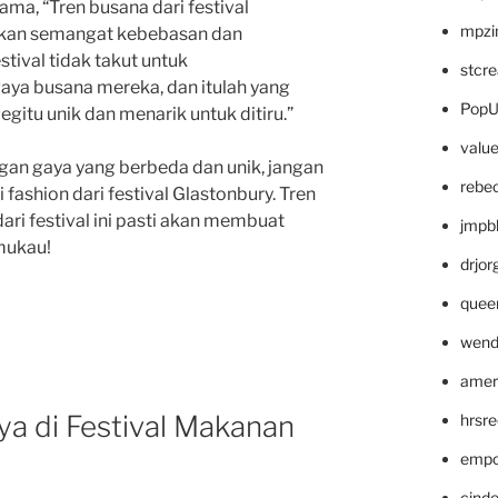
ma, “Tren busana dari festival
mpzi
nkan semangat kebebasan dan
stival tidak takut untuk
stcr
gaya busana mereka, dan itulah yang
PopU
begitu unik dan menarik untuk ditiru.”
valu
engan gaya yang berbeda dan unik, jangan
rebe
fashion dari festival Glastonbury. Tren
dari festival ini pasti akan membuat
jmpb
mukau!
drjor
quee
wend
amer
ya di Festival Makanan
hrsr
empc
cinde