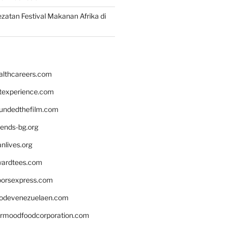
zatan Festival Makanan Afrika di
althcareers.com
ntexperience.com
undedthefilm.com
iends-bg.org
nlives.org
ardtees.com
loorsexpress.com
odevenezuelaen.com
ermoodfoodcorporation.com