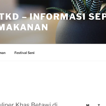
TKD – INFORMASI SE
 MAKANAN
anan
Festival Seni
liner Khas Betawi di
M
T