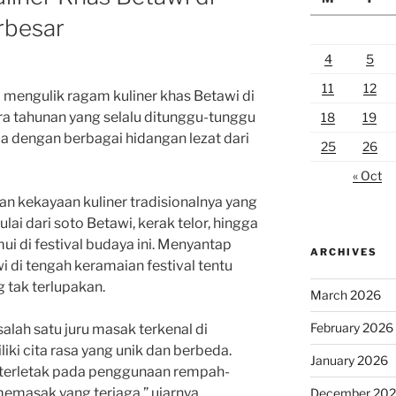
rbesar
4
5
11
12
p mengulik ragam kuliner khas Betawi di
ra tahunan yang selalu ditunggu-tunggu
18
19
a dengan berbagai hidangan lezat dari
25
26
« Oct
n kekayaan kuliner tradisionalnya yang
ai dari soto Betawi, kerak telor, hingga
i di festival budaya ini. Menyantap
ARCHIVES
 di tengah keramaian festival tentu
 tak terlupakan.
March 2026
February 2026
alah satu juru masak terkenal di
iki cita rasa yang unik dan berbeda.
January 2026
 terletak pada penggunaan rempah-
emasak yang terjaga,” ujarnya.
December 20