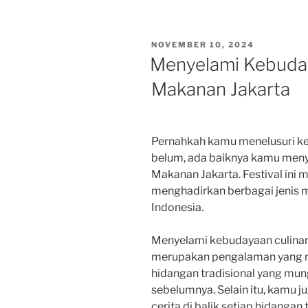
POSTED
NOVEMBER 10, 2024
ON
Menyelami Kebudaya
Makanan Jakarta
Pernahkah kamu menelusuri keb
belum, ada baiknya kamu menye
Makanan Jakarta. Festival ini
menghadirkan berbagai jenis m
Indonesia.
Menyelami kebudayaan culinary
merupakan pengalaman yang m
hidangan tradisional yang mu
sebelumnya. Selain itu, kamu ju
cerita di balik setiap hidangan 