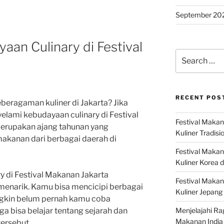
September 20
an Culinary di Festival
Search
for:
RECENT POS
eragaman kuliner di Jakarta? Jika
lami kebudayaan culinary di Festival
Festival Makan
 merupakan ajang tahunan yang
Kuliner Tradisi
akanan dari berbagai daerah di
Festival Makan
Kuliner Korea d
 di Festival Makanan Jakarta
Festival Maka
enarik. Kamu bisa mencicipi berbagai
Kuliner Jepang 
ngkin belum pernah kamu coba
Menjelajahi Ra
ga bisa belajar tentang sejarah dan
Makanan India 
tersebut.