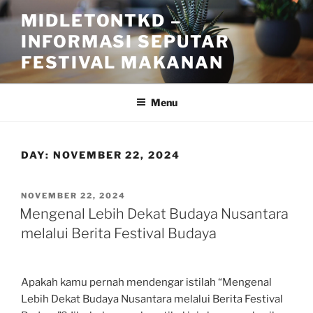
Skip
MIDLETONTKD –
to
INFORMASI SEPUTAR
content
FESTIVAL MAKANAN
Menu
DAY:
NOVEMBER 22, 2024
POSTED
NOVEMBER 22, 2024
ON
Mengenal Lebih Dekat Budaya Nusantara
melalui Berita Festival Budaya
Apakah kamu pernah mendengar istilah “Mengenal
Lebih Dekat Budaya Nusantara melalui Berita Festival