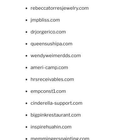
rebeccatorresjewelry.com
jmpbliss.com
drjorgerico.com
queensushipa.com
wendyweimerdds.com
ameri-camp.com
hrsreceivables.com
empconst1.com
cinderella-support.com
bigpinkrestaurant.com
inspirehuahin.com
memmingerspainting.com