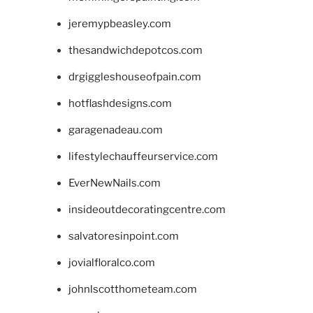
jeremypbeasley.com
thesandwichdepotcos.com
drgiggleshouseofpain.com
hotflashdesigns.com
garagenadeau.com
lifestylechauffeurservice.com
EverNewNails.com
insideoutdecoratingcentre.com
salvatoresinpoint.com
jovialfloralco.com
johnlscotthometeam.com