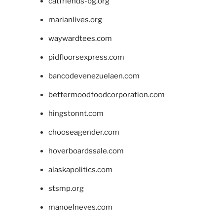
catfriends-bg.org
marianlives.org
waywardtees.com
pidfloorsexpress.com
bancodevenezuelaen.com
bettermoodfoodcorporation.com
hingstonnt.com
chooseagender.com
hoverboardssale.com
alaskapolitics.com
stsmp.org
manoelneves.com