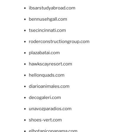
ibsarstudyabroad.com
bennusehgall.com
tsecincinnati.com
roderconstructiongroup.com
plazabatai.com
hawkscayresort.com
hellonquads.com
diarioanimales.com
decogaleri.com
unavozparadios.com
shoes-vert.com
elbotanicopanama.com