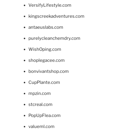
VersifyLifestyle.com
kingscreekadventures.com
antaeuslabs.com
purelycleanchemdry.com
WishOping.com
shoplegacee.com
bonvivantshop.com
CupPlante.com
mpzin.com
stcreal.com
PopUpFlea.com
valueml.com