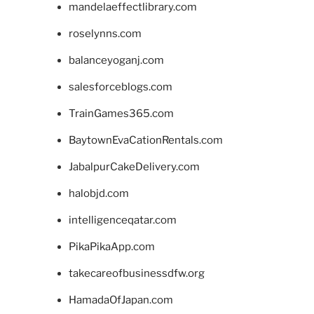
mandelaeffectlibrary.com
roselynns.com
balanceyoganj.com
salesforceblogs.com
TrainGames365.com
BaytownEvaCationRentals.com
JabalpurCakeDelivery.com
halobjd.com
intelligenceqatar.com
PikaPikaApp.com
takecareofbusinessdfw.org
HamadaOfJapan.com