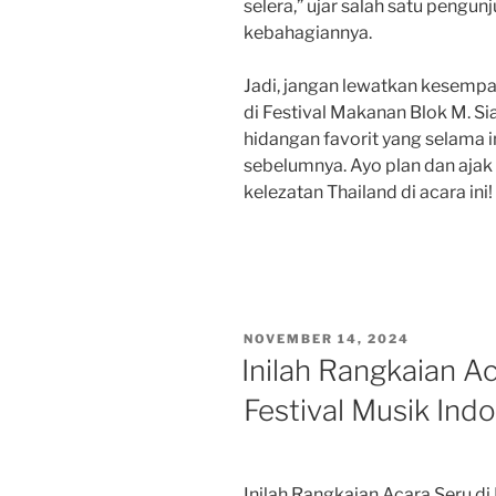
selera,” ujar salah satu peng
kebahagiannya.
Jadi, jangan lewatkan kesempa
di Festival Makanan Blok M. 
hidangan favorit yang selama 
sebelumnya. Ayo plan dan aja
kelezatan Thailand di acara ini!
POSTED
NOVEMBER 14, 2024
ON
Inilah Rangkaian Ac
Festival Musik Ind
Inilah Rangkaian Acara Seru di 