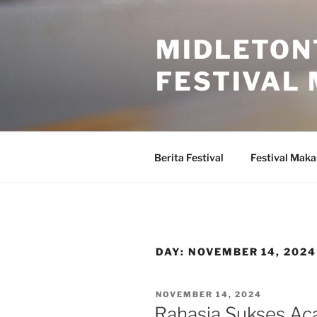
Skip
to
MIDLETON
content
FESTIVAL
Berita Festival
Festival Mak
DAY:
NOVEMBER 14, 2024
POSTED
NOVEMBER 14, 2024
ON
Rahasia Sukses Aca