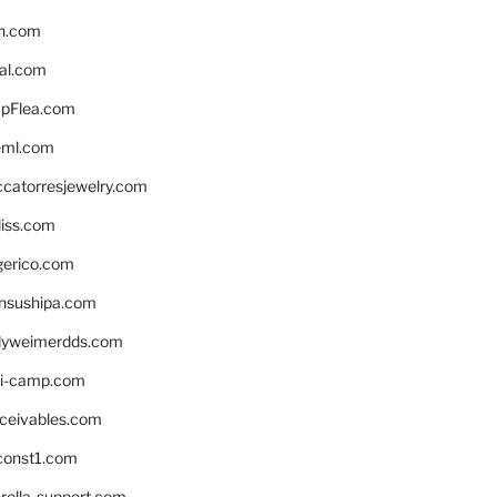
n.com
eal.com
pFlea.com
eml.com
ccatorresjewelry.com
liss.com
gerico.com
nsushipa.com
yweimerdds.com
i-camp.com
eceivables.com
onst1.com
rella-support.com