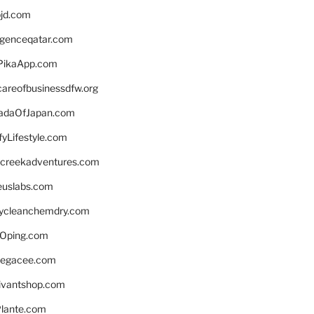
bjd.com
ligenceqatar.com
PikaApp.com
careofbusinessdfw.org
daOfJapan.com
fyLifestyle.com
screekadventures.com
euslabs.com
lycleanchemdry.com
Oping.com
legacee.com
ivantshop.com
lante.com