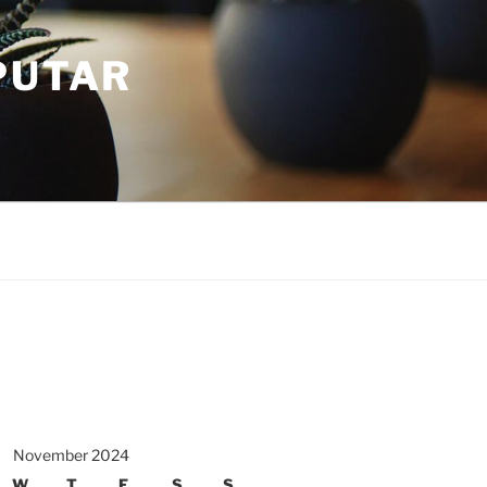
PUTAR
November 2024
W
T
F
S
S