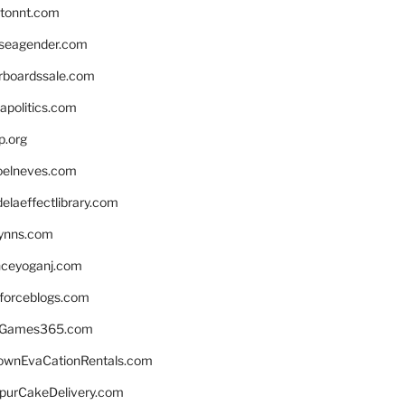
stonnt.com
seagender.com
rboardssale.com
apolitics.com
p.org
elneves.com
laeffectlibrary.com
lynns.com
nceyoganj.com
sforceblogs.com
nGames365.com
ownEvaCationRentals.com
lpurCakeDelivery.com