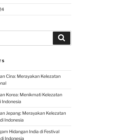
24
Search
TS
an Cina: Merayakan Kelezatan
onal
an Korea: Menikmati Kelezatan
i Indonesia
nan Jepang: Merayakan Kelezatan
di Indonesia
gam Hidangan India di Festival
di Indonesia