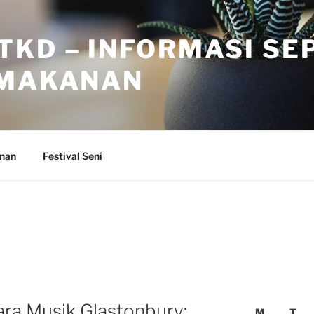
TKD – INFORMASI SE
 MAKANAN
anan
Festival Seni
ra Musik Glastonbury:
M
T