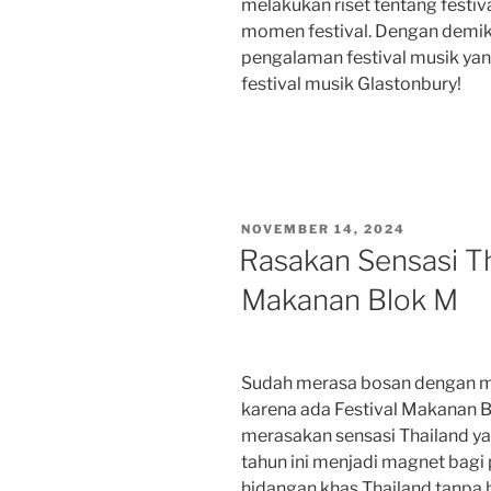
melakukan riset tentang festiv
momen festival. Dengan demik
pengalaman festival musik yan
festival musik Glastonbury!
POSTED
NOVEMBER 14, 2024
ON
Rasakan Sensasi Tha
Makanan Blok M
Sudah merasa bosan dengan me
karena ada Festival Makanan
merasakan sensasi Thailand yan
tahun ini menjadi magnet bagi 
hidangan khas Thailand tanpa h