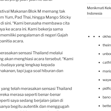
Menikmati Kele
Festival Makanan Blok M memang tak
Indonesia
Tom Yum, Pad Thai, hingga Mango Sticky
 di sini. “Kami berusaha membawa cita
ya ke acara ini. Kami bekerja sama
 memiliki pengalaman di negeri Gajah
okhe
panitia acara.
thei
merasakan sensasi Thailand melalui
unbo
ang akan menghiasi acara tersebut. “Kami
catfr
 budaya yang lengkap kepada
akanan, tapi juga soal hiburan dan
maria
wayw
pidf
yang telah merasakan sensasi Thailand
ereka merasa seperti benar-benar
banc
perti saya sedang berjalan-jalan di
bett
uanya begitu autentik dan menggugah