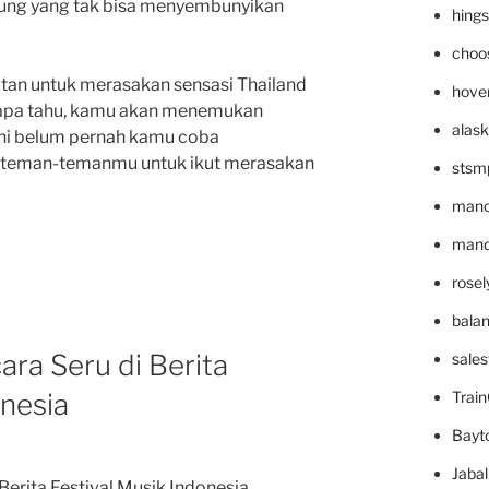
unjung yang tak bisa menyembunyikan
hing
choo
tan untuk merasakan sensasi Thailand
hove
Siapa tahu, kamu akan menemukan
alask
ini belum pernah kamu coba
k teman-temanmu untuk ikut merasakan
stsm
mano
mande
rose
bala
ara Seru di Berita
sale
onesia
Trai
Bayt
Jaba
Berita Festival Musik Indonesia