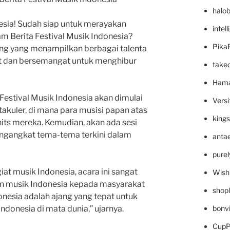
halo
esia! Sudah siap untuk merayakan
intel
m Berita Festival Musik Indonesia?
Pika
ung yang menampilkan berbagai talenta
t dan bersemangat untuk menghibur
take
Hama
 Festival Musik Indonesia akan dimulai
Versi
kuler, di mana para musisi papan atas
king
ts mereka. Kemudian, akan ada sesi
ngangkat tema-tema terkini dalam
anta
pure
iat musik Indonesia, acara ini sangat
Wish
n musik Indonesia kepada masyarakat
shop
donesia adalah ajang yang tepat untuk
bonv
donesia di mata dunia,” ujarnya.
CupP