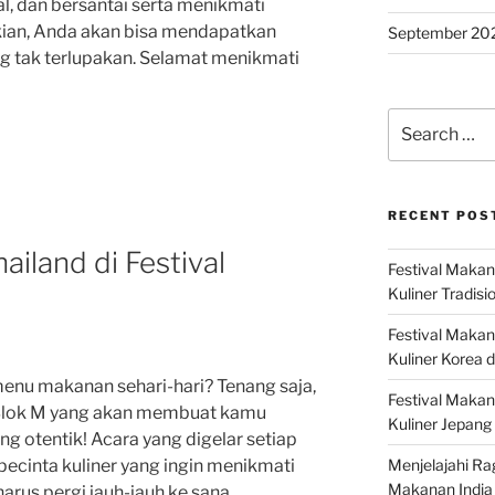
al, dan bersantai serta menikmati
ian, Anda akan bisa mendapatkan
September 20
g tak terlupakan. Selamat menikmati
Search
for:
RECENT POS
iland di Festival
Festival Makan
Kuliner Tradisi
Festival Makan
Kuliner Korea d
nu makanan sehari-hari? Tenang saja,
Festival Maka
 Blok M yang akan membuat kamu
Kuliner Jepang 
g otentik! Acara yang digelar setiap
Menjelajahi Ra
pecinta kuliner yang ingin menikmati
Makanan India 
arus pergi jauh-jauh ke sana.