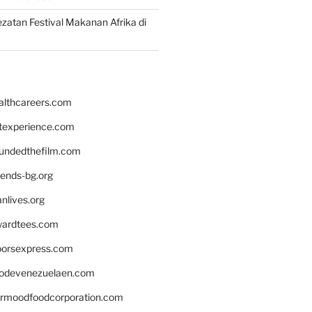
zatan Festival Makanan Afrika di
althcareers.com
ntexperience.com
undedthefilm.com
iends-bg.org
nlives.org
ardtees.com
loorsexpress.com
odevenezuelaen.com
ermoodfoodcorporation.com