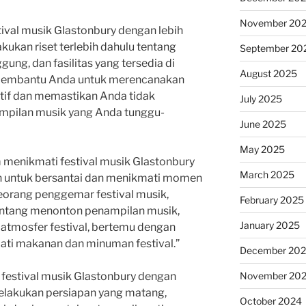
November 20
stival musik Glastonbury dengan lebih
kukan riset terlebih dahulu tentang
September 20
ung, dan fasilitas yang tersedia di
August 2025
an membantu Anda untuk merencanakan
ktif dan memastikan Anda tidak
July 2025
pilan musik yang Anda tunggu-
June 2025
May 2025
am menikmati festival musik Glastonbury
March 2025
n untuk bersantai dan menikmati momen
seorang penggemar festival musik,
February 2025
tentang menonton penampilan musik,
January 2025
 atmosfer festival, bertemu dengan
ati makanan dan minuman festival.”
December 20
November 20
i festival musik Glastonbury dengan
 melakukan persiapan yang matang,
October 2024