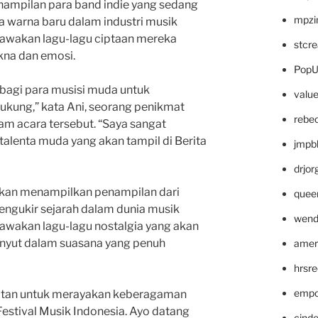
penampilan para band indie yang sedang
mpzi
 warna baru dalam industri musik
awakan lagu-lagu ciptaan mereka
stcr
kna dan emosi.
PopU
 bagi para musisi muda untuk
valu
ukung,” kata Ani, seorang penikmat
rebe
am acara tersebut. “Saya sangat
-talenta muda yang akan tampil di Berita
jmpb
drjor
a akan menampilkan penampilan dari
quee
mengukir sejarah dalam dunia musik
wend
wakan lagu-lagu nostalgia yang akan
nyut dalam suasana yang penuh
amer
hrsr
empc
patan untuk merayakan keberagaman
Festival Musik Indonesia. Ayo datang
cinde